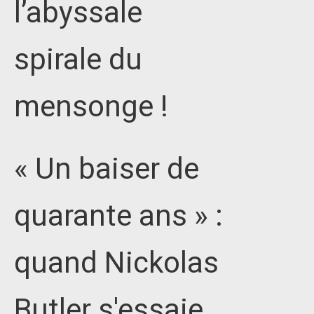
l’abyssale
spirale du
mensonge !
« Un baiser de
quarante ans » :
quand Nickolas
Butler s'essaie