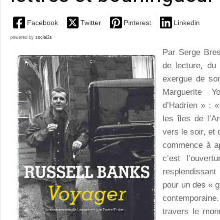
Facebook
Twitter
Pinterest
Linkedin
powered by
social2s
Par Serge Bre
de lecture, du
exergue de so
Marguerite Y
d’Hadrien » : 
les îles de l’A
vers le soir, et
commence à ape
c’est l’ouver
resplendissant
pour un des « g
contemporaine
travers le mon