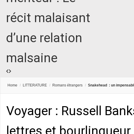
récit malaisant
d’une relation
malsaine
Home
/
LITTERATURE
/
Romans étrangers
/
Snakehead : un impensable 
Voyager : Russell Bank
lettres et bourlingueur