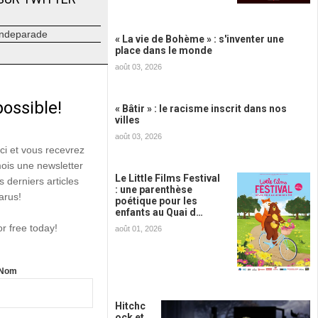
ndeparade
« La vie de Bohème » : s'inventer une
place dans le monde
août 03, 2026
possible!
« Bâtir » : le racisme inscrit dans nos
villes
août 03, 2026
ici et vous recevrez
mois une newsletter
Le Little Films Festival
s derniers articles
: une parenthèse
arus!
poétique pour les
enfants au Quai d…
or free today!
août 01, 2026
Nom
Hitchc
ock et