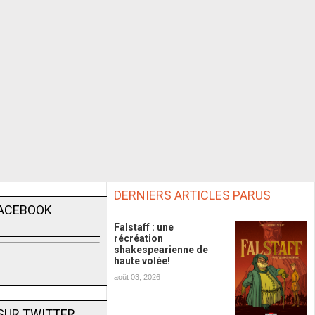
DERNIERS ARTICLES PARUS
FACEBOOK
Falstaff : une
récréation
shakespearienne de
haute volée!
août 03, 2026
SUR TWITTER