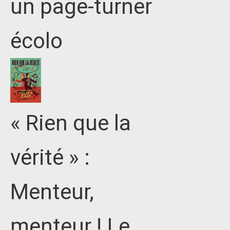
un page-turner
écolo
« Rien que la
vérité » :
Menteur,
menteur ! Le