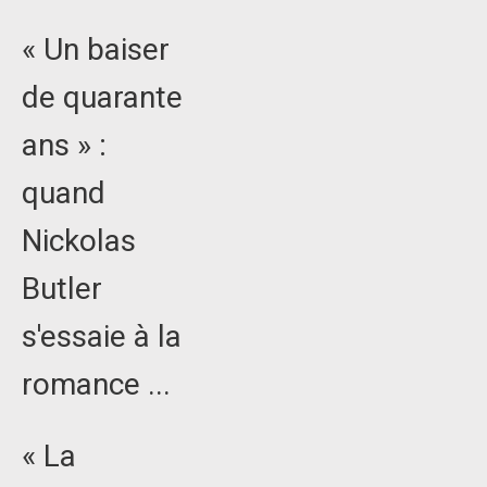
« Un baiser
de quarante
ans » :
quand
Nickolas
Butler
s'essaie à la
romance ...
« La