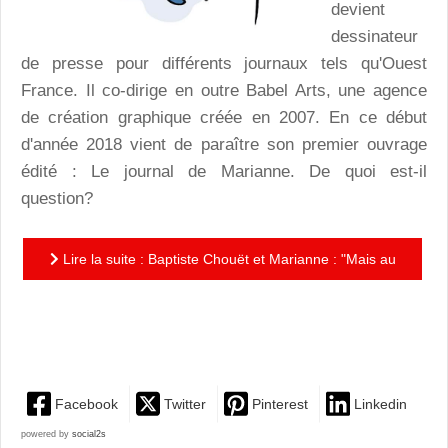
devient
dessinateur
de presse pour différents journaux tels qu'Ouest
France. Il co-dirige en outre Babel Arts, une agence
de création graphique créée en 2007. En ce début
d'année 2018 vient de paraître son premier ouvrage
édité : Le journal de Marianne. De quoi est-il
question?
Lire la suite : Baptiste Chouët et Marianne : "Mais au
fond, derrière son buste majestueux, qui sait ce
qu’elle...
Facebook
Twitter
Pinterest
Linkedin
powered by
social2s