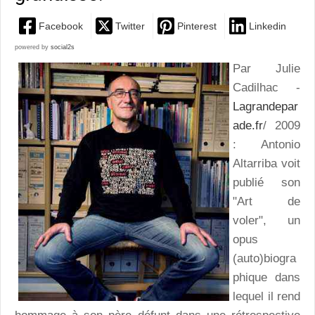
Facebook
Twitter
Pinterest
Linkedin
powered by
social2s
Par Julie
Cadilhac -
Lagrandepar
ade.fr
/ 2009
: Antonio
Altarriba voit
publié son
"Art de
voler", un
opus
(auto)biogra
phique dans
lequel il rend