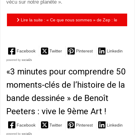
vécu sur notre planète ».
Lire la suite : « Ce que nous sommes » de Zep : le
roman graphique de l’effondrement…
Facebook
Twitter
Pinterest
Linkedin
powered by
social2s
«3 minutes pour comprendre 50
moments-clés de l’histoire de la
bande dessinée » de Benoît
Peeters : vive le 9ème Art !
Facebook
Twitter
Pinterest
Linkedin
powered by
social2s