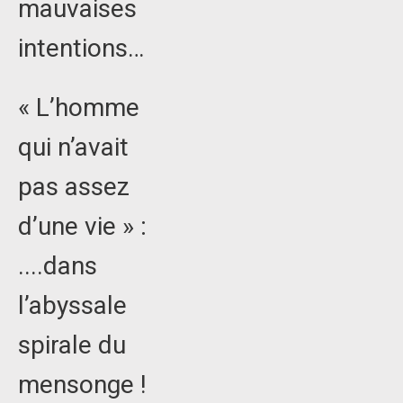
mauvaises
intentions…
« L’homme
qui n’avait
pas assez
d’une vie » :
....dans
l’abyssale
spirale du
mensonge !