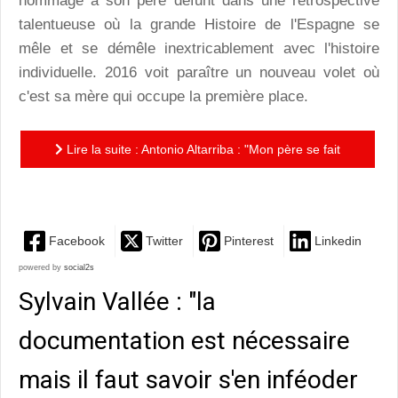
hommage à son père défunt dans une rétrospective
talentueuse où la grande Histoire de l'Espagne se
mêle et se démêle inextricablement avec l'histoire
individuelle. 2016 voit paraître un nouveau volet où
c'est sa mère qui occupe la première place.
Lire la suite : Antonio Altarriba : "Mon père se fait
petit pour que ma mère grandisse."
Facebook
Twitter
Pinterest
Linkedin
powered by
social2s
Sylvain Vallée : "la
documentation est nécessaire
mais il faut savoir s'en inféoder