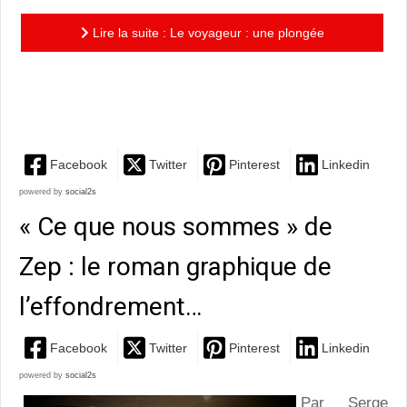
Lire la suite : Le voyageur : une plongée
enthousiasmante dans l'oeuvre emblématique de
Léonard de Vinci
Facebook
Twitter
Pinterest
Linkedin
powered by
social2s
« Ce que nous sommes » de
Zep : le roman graphique de
l’effondrement…
Facebook
Twitter
Pinterest
Linkedin
powered by
social2s
Par Serge