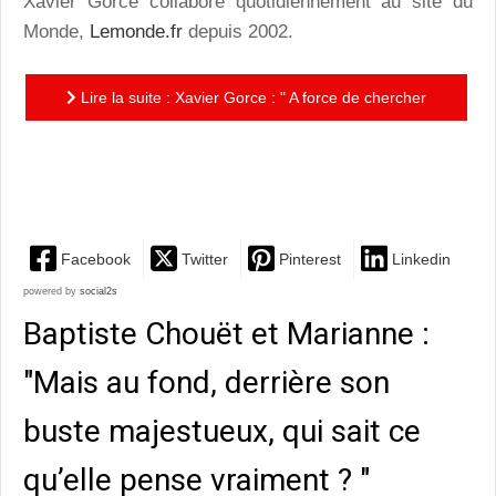
Xavier Gorce collabore quotidiennement au site du
Monde,
Lemonde.fr
depuis 2002.
Lire la suite : Xavier Gorce : " A force de chercher
l'anguille sous la roche des mots, on décèle les
postures et...
Facebook
Twitter
Pinterest
Linkedin
powered by
social2s
Baptiste Chouët et Marianne :
"Mais au fond, derrière son
buste majestueux, qui sait ce
qu’elle pense vraiment ? "