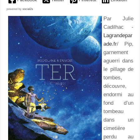
powered by
social2s
Par Julie
Cadilhac -
Lagrandepar
ade.fr
/ Pip,
garnement
aguerri dans
le pillage de
tombes,
découvre,
endormi au
fond d’un
tombeau
dans un
cimetière
perdu au