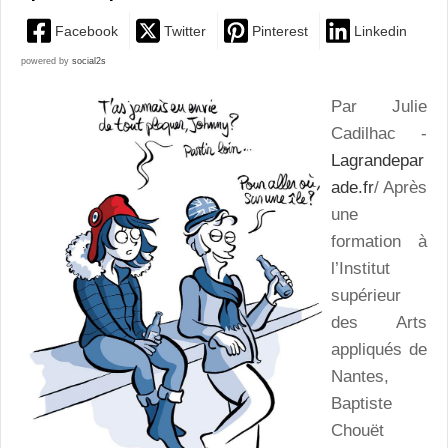
Facebook
Twitter
Pinterest
Linkedin
powered by
social2s
Par Julie
Cadilhac -
Lagrandepar
ade.fr
/
Après
une
formation à
l’Institut
supérieur
des Arts
appliqués de
Nantes,
Baptiste
Chouët