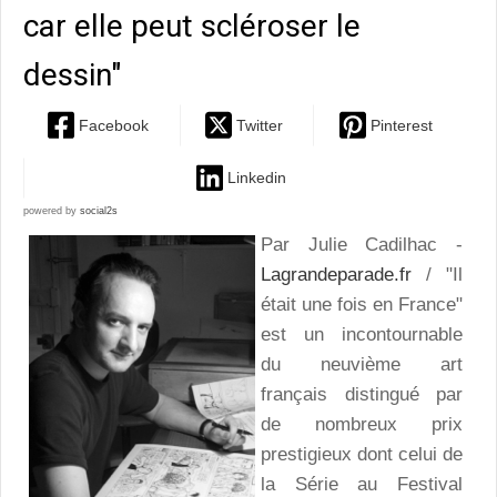
car elle peut scléroser le
dessin"
Facebook
Twitter
Pinterest
Linkedin
powered by
social2s
Par Julie Cadilhac -
Lagrandeparade.fr
/ "Il
était une fois en France"
est un incontournable
du neuvième art
français distingué par
de nombreux prix
prestigieux dont celui de
la Série au Festival