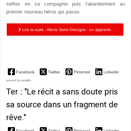
selfies en sa compagnie puis l'abandonnent au
premier nouveau héros qui passe.
Lire la suite : Alexis Saint-Georges : un apprenti-
chevalier de la bulle adoubé au concours Jeunes
Talents 2018...
Facebook
Twitter
Pinterest
Linkedin
powered by
social2s
Ter : "Le récit a sans doute pris
sa source dans un fragment de
rêve."
Facebook
Twitter
Pinterest
Linkedin