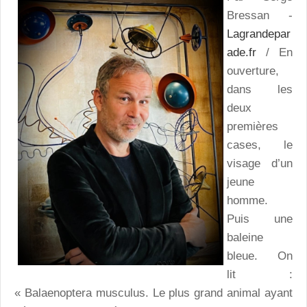
Bressan -
Lagrandepar
ade.fr
/ En
ouverture,
dans les
deux
premières
cases, le
visage d’un
jeune
homme.
Puis une
baleine
bleue. On
lit :
« Balaenoptera musculus. Le plus grand animal ayant