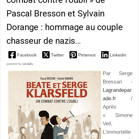
Pascal Bresson et Sylvain
Dorange : hommage au couple
chasseur de nazis…
Facebook
Twitter
Pinterest
Linkedin
powered by
social2s
Par Serge
Bressan -
Lagrandepar
ade.fr
/
Après
« Simone
Veil.
L’immortelle