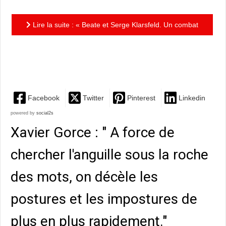
Lire la suite : « Beate et Serge Klarsfeld. Un combat
contre l’oubli » de Pascal Bresson et Sylvain Dorange
:...
Facebook
Twitter
Pinterest
Linkedin
powered by
social2s
Xavier Gorce : " A force de
chercher l'anguille sous la roche
des mots, on décèle les
postures et les impostures de
plus en plus rapidement."