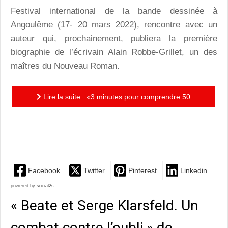
Festival international de la bande dessinée à
Angoulême (17- 20 mars 2022), rencontre avec un
auteur qui, prochainement, publiera la première
biographie de l’écrivain Alain Robbe-Grillet, un des
maîtres du Nouveau Roman.
Lire la suite : «3 minutes pour comprendre 50
moments-clés de l’histoire de la bande dessinée » de
Benoît...
Facebook
Twitter
Pinterest
Linkedin
powered by
social2s
« Beate et Serge Klarsfeld. Un
combat contre l’oubli » de