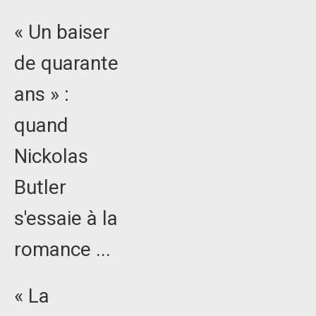
« Un baiser
de quarante
ans » :
quand
Nickolas
Butler
s'essaie à la
romance ...
« La