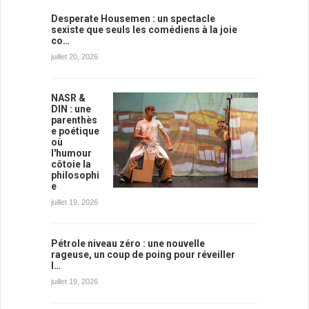
Desperate Housemen : un spectacle
sexiste que seuls les comédiens à la joie
co…
juillet 20, 2026
NASR &
DIN : une
parenthès
e poétique
où
l'humour
côtoie la
philosophi
e
juillet 19, 2026
Pétrole niveau zéro : une nouvelle
rageuse, un coup de poing pour réveiller
l…
juillet 19, 2026