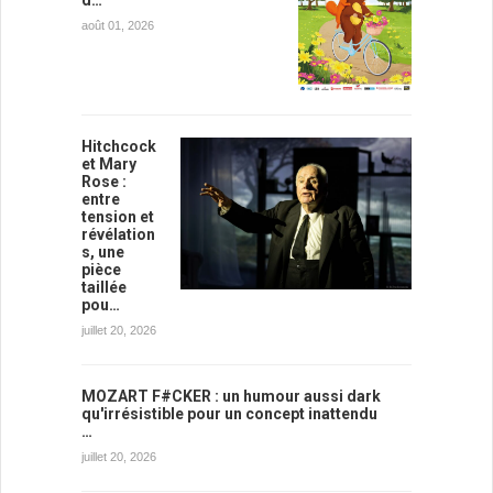
d…
août 01, 2026
Hitchcock
et Mary
Rose :
entre
tension et
révélation
s, une
pièce
taillée
pou…
juillet 20, 2026
MOZART F#CKER : un humour aussi dark
qu'irrésistible pour un concept inattendu
…
juillet 20, 2026