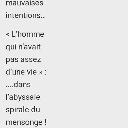
mauvaises
intentions…
« L’homme
qui n’avait
pas assez
d’une vie » :
....dans
l’abyssale
spirale du
mensonge !