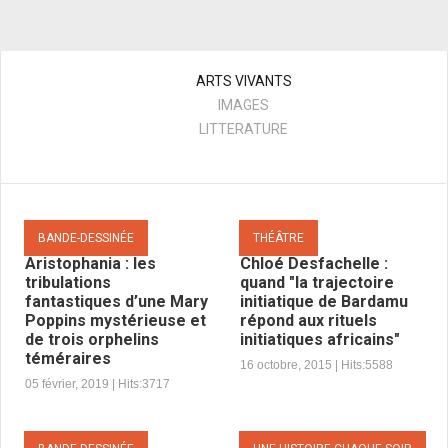
ARTS VIVANTS
IMAGES
LITTERATURE
BANDE-DESSINÉE
THÉÂTRE
Aristophania : les
Chloé Desfachelle :
tribulations
quand "la trajectoire
fantastiques d’une Mary
initiatique de Bardamu
Poppins mystérieuse et
répond aux rituels
de trois orphelins
initiatiques africains"
téméraires
16 octobre, 2015 |
Hits:
5588
05 février, 2019 |
Hits:
3717