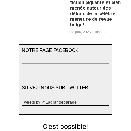
fiction piquante et bien
Alsace. Kolbshein, un petit
menée autour des
village tranquille : Dany vient
débuts de la célèbre
d’être élu m...
meneuse de revue
belge!
28 juin, 2026 |
Hits:
2801
NOTRE PAGE FACEBOOK
Nini Cordy 1949 :
une fiction piquante
et bien menée
autour des débuts
de la célèbre
meneuse de revue
SUIVEZ-NOUS SUR TWITTER
belge!
Par Félix Brun -
Tweets by @Lagrandeparade
Lagrandeparade.com/ 1949.
Bruxelles. Nini Cordy illumine «
Le Bœuf sur le toit » où se
produisen...
C'est possible!