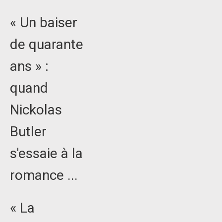
« Un baiser
de quarante
ans » :
quand
Nickolas
Butler
s'essaie à la
romance ...
« La