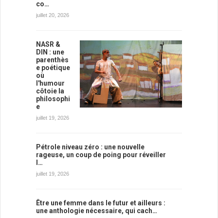
co…
juillet 20, 2026
NASR &
DIN : une
parenthès
e poétique
où
l'humour
côtoie la
philosophi
e
juillet 19, 2026
Pétrole niveau zéro : une nouvelle
rageuse, un coup de poing pour réveiller
l…
juillet 19, 2026
Être une femme dans le futur et ailleurs :
une anthologie nécessaire, qui cach…