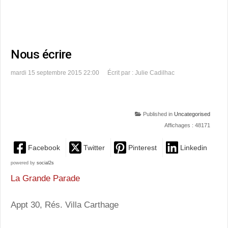
Nous écrire
mardi 15 septembre 2015 22:00
Écrit par : Julie Cadilhac
Published in
Uncategorised
Affichages : 48171
Facebook
Twitter
Pinterest
Linkedin
powered by
social2s
La Grande Parade
Appt 30, Rés. Villa Carthage