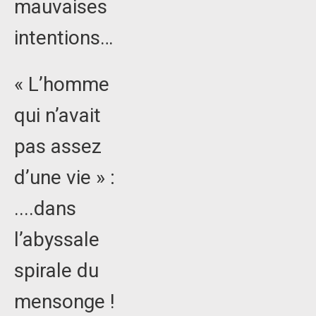
mauvaises
intentions…
« L’homme
qui n’avait
pas assez
d’une vie » :
....dans
l’abyssale
spirale du
mensonge !