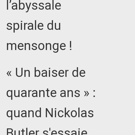
l’abyssale
spirale du
mensonge !
« Un baiser de
quarante ans » :
quand Nickolas
Butler s'essaie