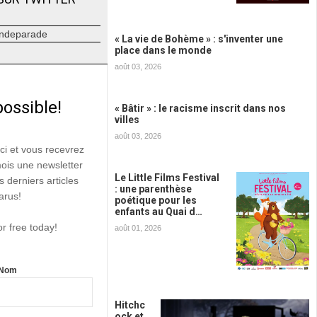
ndeparade
« La vie de Bohème » : s'inventer une
place dans le monde
août 03, 2026
possible!
« Bâtir » : le racisme inscrit dans nos
villes
août 03, 2026
ici et vous recevrez
mois une newsletter
Le Little Films Festival
s derniers articles
: une parenthèse
arus!
poétique pour les
enfants au Quai d…
or free today!
août 01, 2026
Nom
Hitchc
ock et