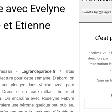
e avec Evelyne
Tweets by @Lagra
 et Etienne
C'est 
Inscrivez-vous 
deux fois par 
répertoriant le
p
Bressan -
Lagrandeparade.fr
/ Trois
lecture pour cette semaine. D’abord, on
Sign up f
une plongée dans Venise avec, pour
 Dress et un texte mêlant thriller et
ur. On enchaîne avec Roselyne Febvre
umière une héroïne quelque peu oubliée,
dérée comme « la Lawrence d’Arabie au