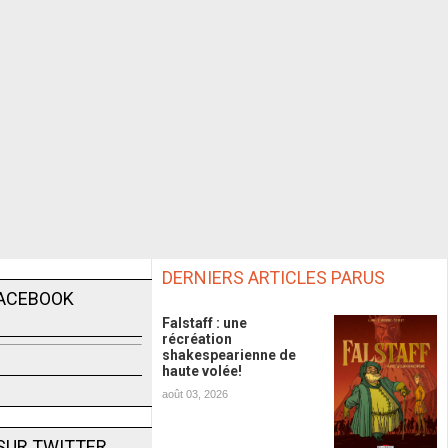
DERNIERS ARTICLES PARUS
FACEBOOK
Falstaff : une
récréation
shakespearienne de
haute volée!
août 03, 2026
SUR TWITTER