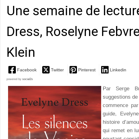
Une semaine de lectur
Dress, Roselyne Febvre
Klein
Facebook
Twitter
Pinterest
Linkedin
powered by
social2s
Par Serge 
suggestions de 
commence par 
guide, Evelyne
histoire d’amo
qui remet en l
pourtant consi