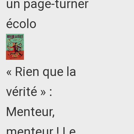
un page-turner
écolo
« Rien que la
vérité » :
Menteur,
menteur ! Le