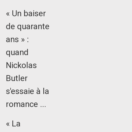
« Un baiser
de quarante
ans » :
quand
Nickolas
Butler
s'essaie à la
romance ...
« La