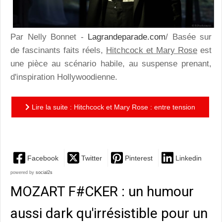
Par Nelly Bonnet -
Lagrandeparade.com
/ Basée sur
de fascinants faits réels,
Hitchcock et Mary Rose
est
une pièce au scénario habile, au suspense prenant,
d'inspiration Hollywoodienne.
Lire la suite : Hitchcock et Mary Rose : entre tension
et révélations, une pièce taillée pour secouer et...
Facebook
Twitter
Pinterest
Linkedin
powered by
social2s
MOZART F#CKER : un humour
aussi dark qu'irrésistible pour un