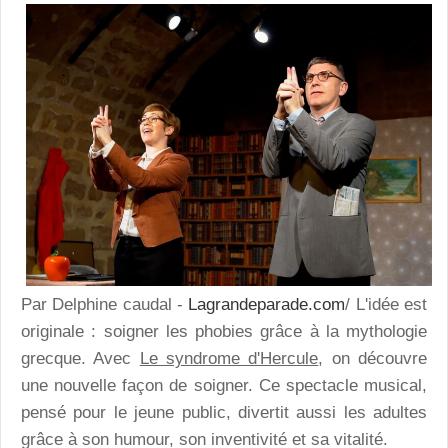
Par Delphine caudal -
Lagrandeparade.com
/ L'idée est
originale : soigner les phobies grâce à la mythologie
grecque. Avec
Le syndrome d'Hercule
, on découvre
une nouvelle façon de soigner. Ce spectacle musical,
pensé pour le jeune public, divertit aussi les adultes
grâce à son humour, son inventivité et sa vitalité.