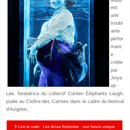
est
une
troubl
ante
perfor
manc
e
créée
par
Jinye
ob
Lee, fondatrice du collectif Coréen Éléphants Laugh,
jouée au Cloître des Carmes dans le cadre du festival
d'Avignon.
Lire la suite : Les âmes flottantes : une heure unique