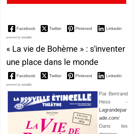
soirée fort agréable et qui porte bien son nom
Facebook
Twitter
Pinterest
Linkedin
powered by
social2s
« La vie de Bohème » : s'inventer
une place dans le monde
Facebook
Twitter
Pinterest
Linkedin
powered by
social2s
Par Bertrand
Hess -
Lagrandepar
ade.com
/
Dans les