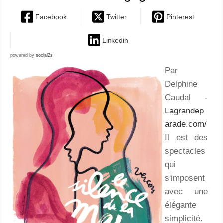
Facebook
Twitter
Pinterest
Linkedin
powered by
social2s
Par
Delphine
Caudal -
Lagrandep
arade.com/
Il est des
spectacles
qui
s'imposent
avec une
élégante
simplicité.