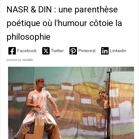
NASR & DIN : une parenthèse
poétique où l'humour côtoie la
philosophie
Facebook
Twitter
Pinterest
Linkedin
powered by
social2s