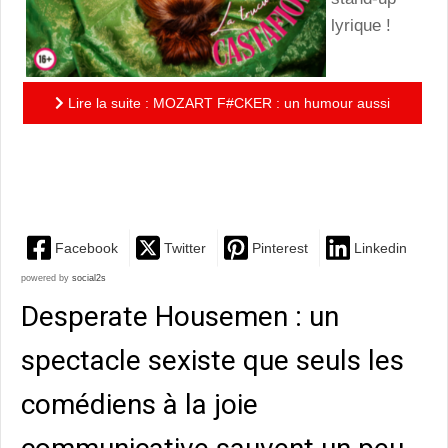
lyrique !
Lire la suite : MOZART F#CKER : un humour aussi
dark qu'irrésistible pour un concept inattendu de stand-
up lyrique
Facebook
Twitter
Pinterest
Linkedin
powered by
social2s
Desperate Housemen : un
spectacle sexiste que seuls les
comédiens à la joie