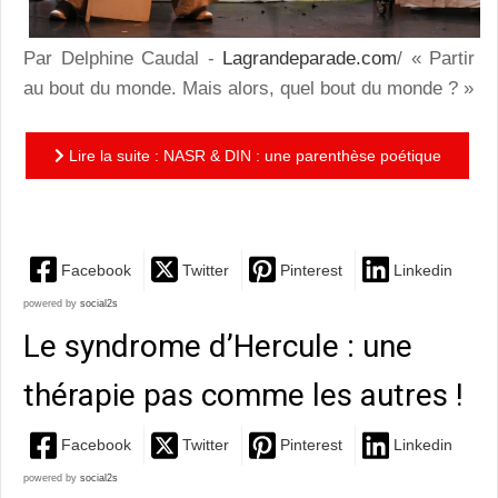
Par Delphine Caudal -
Lagrandeparade.com
/ « Partir
au bout du monde. Mais alors, quel bout du monde ? »
Lire la suite : NASR & DIN : une parenthèse poétique
où l'humour côtoie la philosophie
Facebook
Twitter
Pinterest
Linkedin
powered by
social2s
Le syndrome d’Hercule : une
thérapie pas comme les autres !
Facebook
Twitter
Pinterest
Linkedin
powered by
social2s