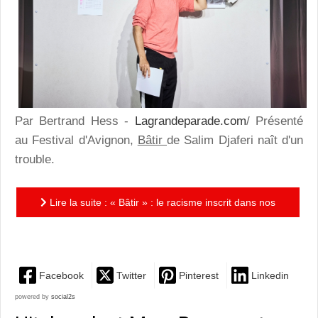
Par Bertrand Hess -
Lagrandeparade.com
/ Présenté
au Festival d'Avignon,
Bâtir
de Salim Djaferi naît d'un
trouble.
Lire la suite : « Bâtir » : le racisme inscrit dans nos
villes
Facebook
Twitter
Pinterest
Linkedin
powered by
social2s