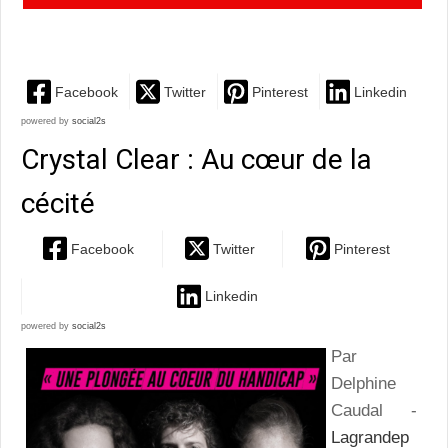
en harmonie, tous et toutes dans le même bain
Facebook
Twitter
Pinterest
Linkedin
powered by
social2s
Crystal Clear : Au cœur de la
cécité
Facebook
Twitter
Pinterest
Linkedin
powered by
social2s
Par
Delphine
Caudal -
Lagrandep