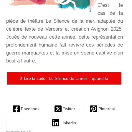
C’est le
cas de la
pièce de théâtre
Le Silence de la mer
, adaptée du
célèbre texte de Vercors et création Avignon 2025.
Jouée de nouveau cette année, cette représentation
profondément humaine fait revivre ces périodes de
guerre marquantes et la mise en scène captive d’un
bout à l’autre.
Lire la suite : Le Silence de la mer : quand le
silence devient langage...
Facebook
Twitter
Pinterest
Linkedin
powered by
social2s