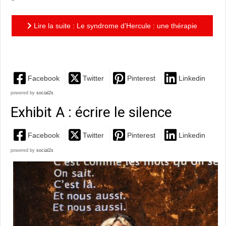
Lire la suite : Le syndrome d’Hercule : une thérapie
pas comme les autres !
Facebook
Twitter
Pinterest
Linkedin
powered by
social2s
Exhibit A : écrire le silence
Facebook
Twitter
Pinterest
Linkedin
powered by
social2s