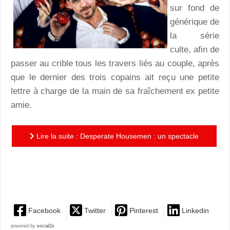
sur fond de
générique de
la série
culte, afin de
passer au crible tous les travers liés au couple, après
que le dernier des trois copains ait reçu une petite
lettre à charge de la main de sa fraîchement ex petite
amie.
Lire la suite : Desperate Housemen : un spectacle
sexiste que seuls les comédiens à la joie
communicative sauvent...
Facebook
Twitter
Pinterest
Linkedin
powered by
social2s