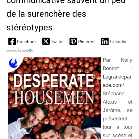
communicative sauvent un peu
de la surenchère des
stéréotypes
Facebook
Twitter
Pinterest
Linkedin
powered by
social2s
Par Nelly
Bonnet -
Lagrandepar
ade.com
/
Stéphane,
Alexis et
Jérôme, se
présentent
tour à tour
sur scène et