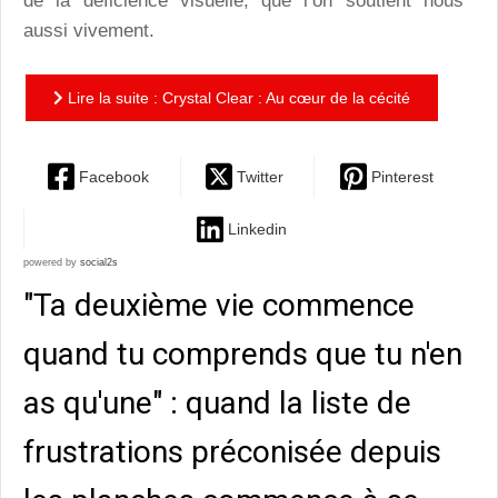
de la déficience visuelle, que l’on soutient nous
aussi vivement.
Lire la suite : Crystal Clear : Au cœur de la cécité
Facebook
Twitter
Pinterest
Linkedin
powered by
social2s
"Ta deuxième vie commence
quand tu comprends que tu n'en
as qu'une" : quand la liste de
frustrations préconisée depuis