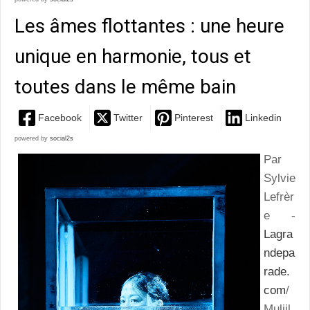
Les âmes flottantes : une heure
unique en harmonie, tous et
toutes dans le même bain
Facebook
Twitter
Pinterest
Linkedin
powered by
social2s
Par
Sylvie
Lefrèr
e -
Lagra
ndepa
rade.
com
/
Muljil