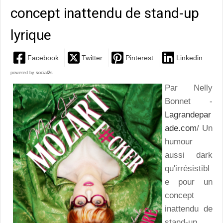
concept inattendu de stand-up
lyrique
Facebook
Twitter
Pinterest
Linkedin
powered by
social2s
Par Nelly
Bonnet -
Lagrandepar
ade.com
/ Un
humour
aussi dark
qu'irrésistibl
e pour un
concept
inattendu de
stand-up