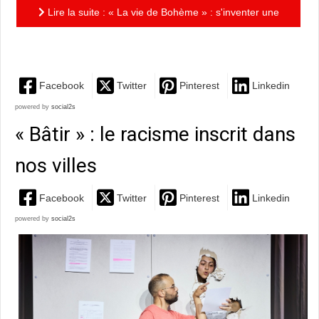
Lire la suite : « La vie de Bohème » : s'inventer une
place dans le monde
Facebook
Twitter
Pinterest
Linkedin
powered by
social2s
« Bâtir » : le racisme inscrit dans
nos villes
Facebook
Twitter
Pinterest
Linkedin
powered by
social2s