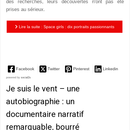
des recherches, leurs découvertes n'ont pas été
prises au sérieux.
Lire la suite : Space girls : dix portraits passionnants
de femmes, méconnues, oubliées ou sous-estimées,
mis en...
Facebook
Twitter
Pinterest
Linkedin
powered by
social2s
Je suis le vent – une
autobiographie : un
documentaire narratif
remarquable, bourré