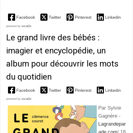
Facebook
Twitter
Pinterest
Linkedin
powered by
social2s
Le grand livre des bébés :
imagier et encyclopédie, un
album pour découvrir les mots
du quotidien
Facebook
Twitter
Pinterest
Linkedin
powered by
social2s
Par Sylvie
Gagnère -
Lagrandepar
ade.com
/ 18