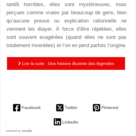
tantôt horribles, elles sont mystérieuses, mais
perçues comme vraies par beaucoup de gens, bien
qu’aucune preuve ou explication rationnelle ne
viennent les étayer. À force d’être répétées, elles
sont souvent exagérées (quand elles ne sont pas
totalement inventées) et l’on en perd parfois l’origine.
Lire la suite : Une histoire illustrée des légendes
urbaines : pour les aventuriers en herbe, qui n’ont
pas froid...
Facebook
Twitter
Pinterest
Linkedin
powered by
social2s