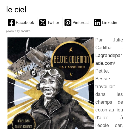
le ciel
Facebook
Twitter
Pinterest
Linkedin
powered by
social2s
Par Julie
Cadilhac -
Lagrandepar
ade.com
/
Petite,
Bessie
travaillait
dans les
champs de
coton au lieu
d'aller à
l'école car,