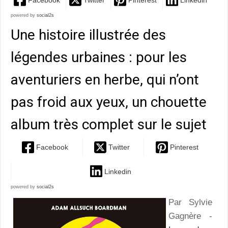
Facebook
Twitter
Pinterest
Linkedin
powered by
social2s
Une histoire illustrée des
légendes urbaines : pour les
aventuriers en herbe, qui n’ont
pas froid aux yeux, un chouette
album très complet sur le sujet
Facebook
Twitter
Pinterest
Linkedin
powered by
social2s
Par Sylvie
Gagnère -