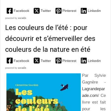
Facebook
Twitter
Pinterest
Linkedin
powered by
social2s
Les couleurs de l’été : pour
découvrir et s’émerveiller des
couleurs de la nature en été
Facebook
Twitter
Pinterest
Linkedin
powered by
social2s
Par Sylvie
Gagnère -
Lagrandepar
ade.com
/ Ce
livre est fait
pour les