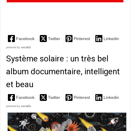
encyclopédie, un album pour découvrir les mots du
quotidien
Facebook
Twitter
Pinterest
Linkedin
powered by
social2s
Système solaire : un très bel
album documentaire, intelligent
et beau
Facebook
Twitter
Pinterest
Linkedin
powered by
social2s