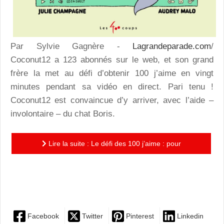
Par Sylvie Gagnère -
Lagrandeparade.com
/
Coconut12 a 123 abonnés sur le web, et son grand
frère la met au défi d’obtenir 100 j’aime en vingt
minutes pendant sa vidéo en direct. Pari tenu !
Coconut12 est convaincue d’y arriver, avec l’aide –
involontaire – du chat Boris.
Lire la suite : Le défi des 100 j’aime : pour
accompagner une réflexion sur l’usage des réseaux
sociaux, un album...
Facebook
Twitter
Pinterest
Linkedin