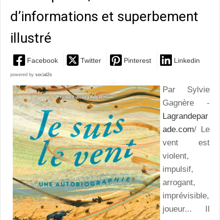
d’informations et superbement
illustré
Facebook
Twitter
Pinterest
Linkedin
powered by
social2s
Par Sylvie
Gagnère -
Lagrandepar
ade.com
/ Le
vent est
violent,
impulsif,
arrogant,
imprévisible,
joueur... Il