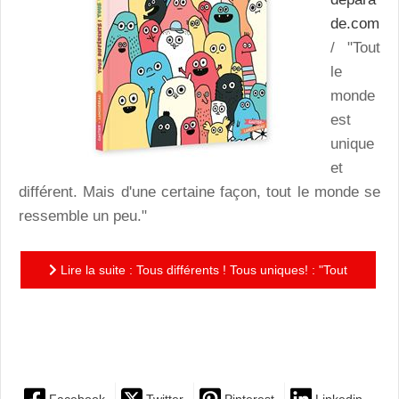
de.com
/ "Tout
le
monde
est
unique
et
différent. Mais d'une certaine façon, tout le monde se
ressemble un peu."
Lire la suite : Tous différents ! Tous uniques! : "Tout
le monde a besoin d'être aimé...et d'être accepté
comme il...