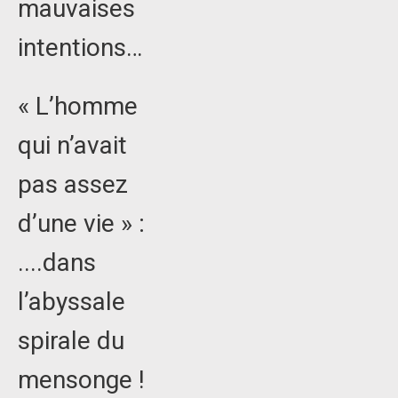
mauvaises
intentions…
« L’homme
qui n’avait
pas assez
d’une vie » :
....dans
l’abyssale
spirale du
mensonge !