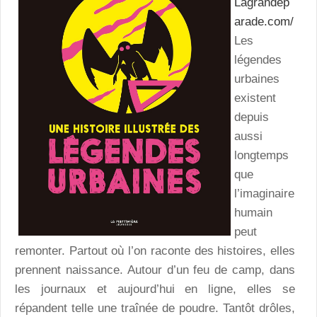
Lagrandep
arade.com/
Les
légendes
urbaines
existent
depuis
aussi
longtemps
que
l’imaginaire
humain
peut
remonter. Partout où l’on raconte des histoires, elles
prennent naissance. Autour d’un feu de camp, dans
les journaux et aujourd’hui en ligne, elles se
répandent telle une traînée de poudre. Tantôt drôles,