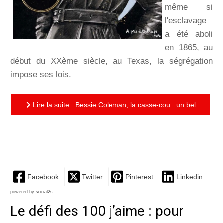
même si
l'esclavage
a été aboli
en 1865, au
début du XXème siècle, au Texas, la ségrégation
impose ses lois.
Lire la suite : Bessie Coleman, la casse-cou : un bel
hommage à la première femme noire au monde à
braver le ciel
Facebook
Twitter
Pinterest
Linkedin
powered by
social2s
Le défi des 100 j’aime : pour