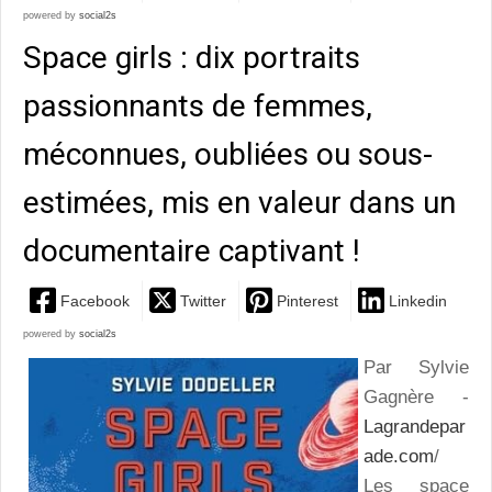
powered by
social2s
Space girls : dix portraits
passionnants de femmes,
méconnues, oubliées ou sous-
estimées, mis en valeur dans un
documentaire captivant !
Facebook
Twitter
Pinterest
Linkedin
powered by
social2s
Par Sylvie
Gagnère -
Lagrandepar
ade.com
/
Les space