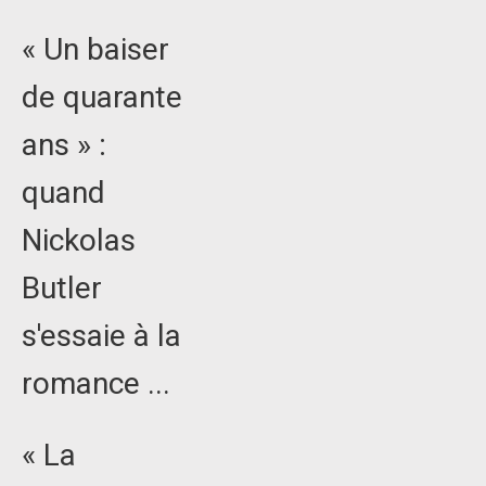
« Un baiser
de quarante
ans » :
quand
Nickolas
Butler
s'essaie à la
romance ...
« La