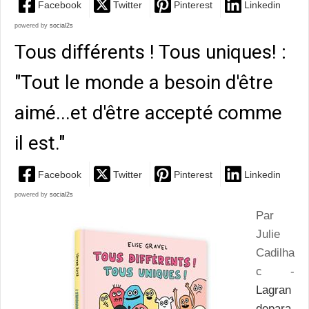
Facebook
Twitter
Pinterest
Linkedin
powered by
social2s
Tous différents ! Tous uniques! :
"Tout le monde a besoin d'être
aimé...et d'être accepté comme
il est."
Facebook
Twitter
Pinterest
Linkedin
powered by
social2s
Par
Julie
Cadilha
c -
Lagran
depara