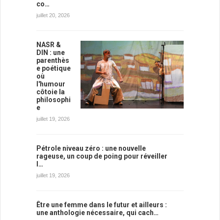
co…
juillet 20, 2026
NASR &
DIN : une
parenthès
e poétique
où
l'humour
côtoie la
philosophi
e
juillet 19, 2026
Pétrole niveau zéro : une nouvelle
rageuse, un coup de poing pour réveiller
l…
juillet 19, 2026
Être une femme dans le futur et ailleurs :
une anthologie nécessaire, qui cach…