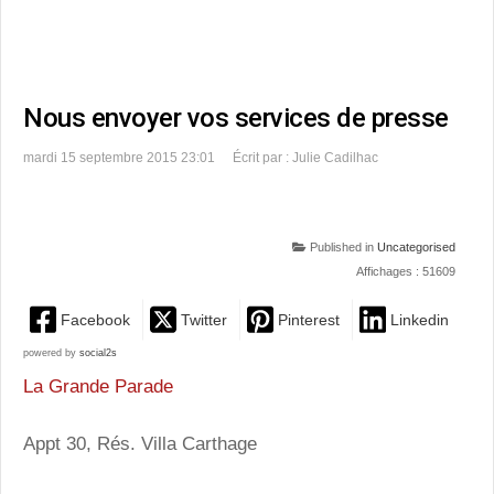
Nous envoyer vos services de presse
mardi 15 septembre 2015 23:01
Écrit par : Julie Cadilhac
Published in
Uncategorised
Affichages : 51609
Facebook
Twitter
Pinterest
Linkedin
powered by
social2s
La Grande Parade
Appt 30, Rés. Villa Carthage