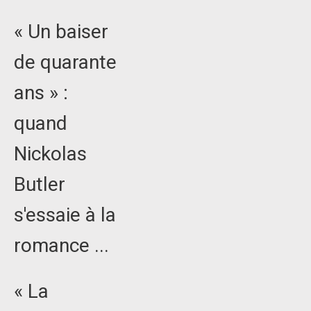
« Un baiser
de quarante
ans » :
quand
Nickolas
Butler
s'essaie à la
romance ...
« La