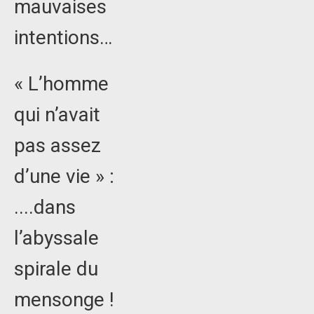
mauvaises
intentions…
« L’homme
qui n’avait
pas assez
d’une vie » :
....dans
l’abyssale
spirale du
mensonge !