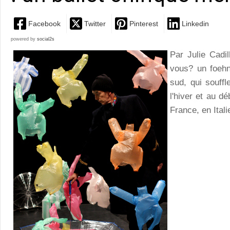
Facebook
Twitter
Pinterest
Linkedin
powered by
social2s
Par Julie Cadil
vous? un foehn
sud, qui souff
l'hiver et au d
France, en Itali