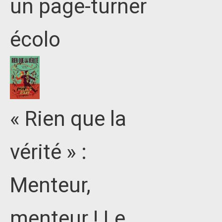
un page-turner
écolo
« Rien que la
vérité » :
Menteur,
menteur ! Le