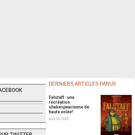
DERNIERS ARTICLES PARUS
FACEBOOK
Falstaff : une
récréation
shakespearienne de
haute volée!
août 03, 2026
SUR TWITTER