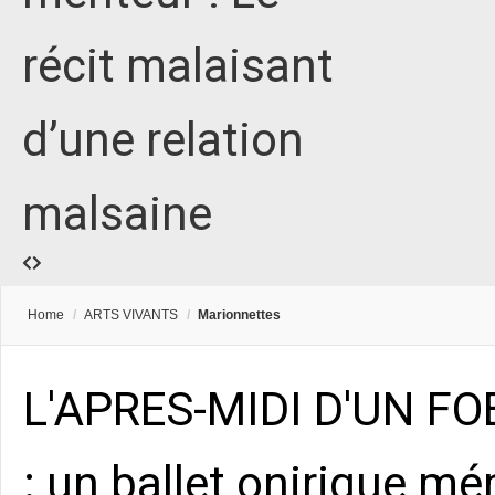
récit malaisant
d’une relation
malsaine
Home
/
ARTS VIVANTS
/
Marionnettes
L'APRES-MIDI D'UN F
: un ballet onirique m