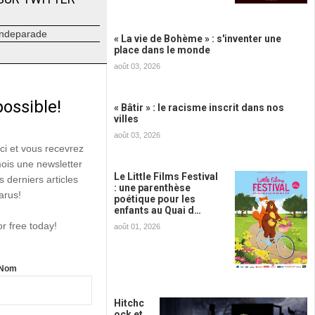
ndeparade
« La vie de Bohème » : s'inventer une
place dans le monde
août 03, 2026
possible!
« Bâtir » : le racisme inscrit dans nos
villes
août 03, 2026
ici et vous recevrez
mois une newsletter
Le Little Films Festival
s derniers articles
: une parenthèse
arus!
poétique pour les
enfants au Quai d…
or free today!
août 01, 2026
Nom
Hitchc
ock et