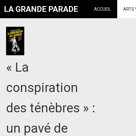
LA GRANDE PARADE
ACCUEIL
ARTS 
« La
conspiration
des ténèbres » :
un pavé de