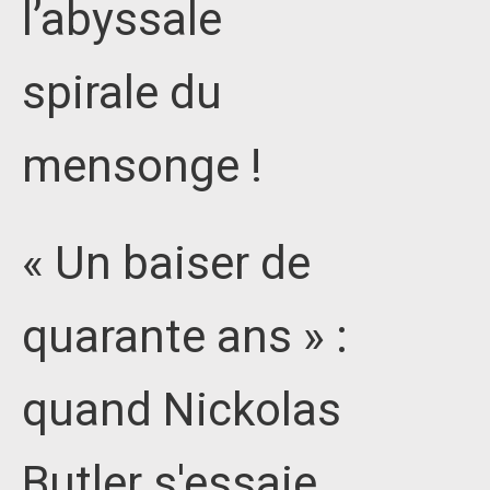
l’abyssale
spirale du
mensonge !
« Un baiser de
quarante ans » :
quand Nickolas
Butler s'essaie