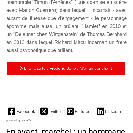
mémorable "Timon d'Athènes" ( une co-mise en scène
avec Marion Guerrero) dans lequel il incarnait - avec
autant de finesse que d'engagement - le personnage
éponyme mais aussi un brûlant "Hamlet" en 2010 et
un "Déjeuner chez Wittgenstein" de Thomas Bernhard
en 2012 dans lequel Richard Mitou incarnait un frère
aussi psychotique que brillant.
Lire la suite : Frédéric Borie : "J’ai un penchant
personnel pour le texte et ce que je nomme le théâtre
incarné."
Facebook
Twitter
Pinterest
Linkedin
powered by
social2s
En avant, marche! : un hommage