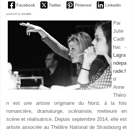
Facebook
Twitter
Pinterest
Linkedin
powered by
social2s
Par
Julie
Cadil
hac -
Lagra
ndepa
rade.f
r/
Anne
Théro
n est une artiste originaire du Nord, à la fois
romancière, dramaturge, scénariste, metteure en
scène et réalisatrice. Depuis septembre 2014, elle est
artiste associée au Théâtre National de Strasbourg et