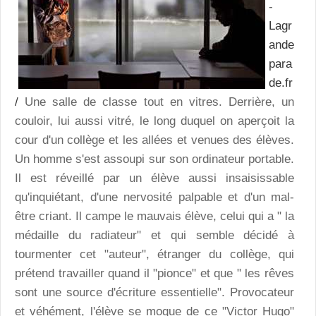
-
Lagr
ande
para
de.fr
/
Une salle de classe tout en vitres. Derrière, un
couloir, lui aussi vitré, le long duquel on aperçoit la
cour d'un collège et les allées et venues des élèves.
Un homme s'est assoupi sur son ordinateur portable.
Il est réveillé par un élève aussi insaisissable
qu'inquiétant, d'une nervosité palpable et d'un mal-
être criant. Il campe le mauvais élève, celui qui a " la
médaille du radiateur" et qui semble décidé à
tourmenter cet "auteur", étranger du collège, qui
prétend travailler quand il "pionce" et que " les rêves
sont une source d'écriture essentielle". Provocateur
et véhément, l'élève se moque de ce "Victor Hugo"