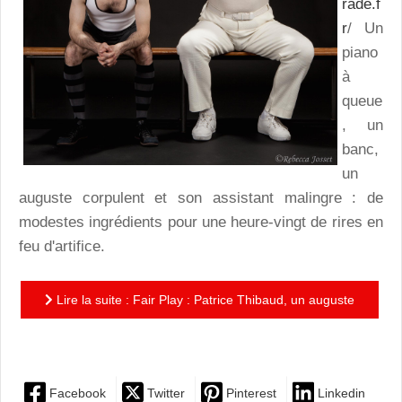
rade.f
r
/ Un
piano
à
queue
, un
banc,
un
auguste corpulent et son assistant malingre : de
modestes ingrédients pour une heure-vingt de rires en
feu d'artifice.
Lire la suite : Fair Play : Patrice Thibaud, un auguste
sportif désopilant
Facebook
Twitter
Pinterest
Linkedin