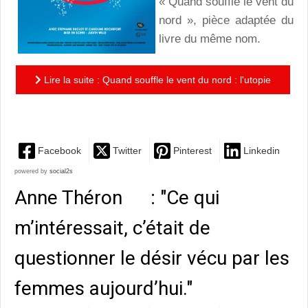
« Quand souffle le vent du
nord », pièce adaptée du
livre du même nom.
Lire la suite : Quand souffle le vent du nord : l'utopie
amoureuse sur les touches d'un clavier
Facebook
Twitter
Pinterest
Linkedin
powered by
social2s
Anne Théron : "Ce qui
m’intéressait, c’était de
questionner le désir vécu par les
femmes aujourd’hui."