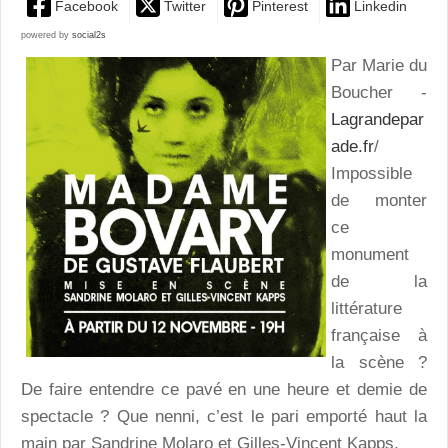
Facebook
Twitter
Pinterest
Linkedin
powered by
social2s
Par Marie du
Boucher -
Lagrandepar
ade.fr
/
Impossible
de monter
ce
monument
de la
littérature
française à
la scène ?
De faire entendre ce pavé en une heure et demie de
spectacle ? Que nenni, c’est le pari emporté haut la
main par Sandrine Molaro et Gilles-Vincent Kapps.