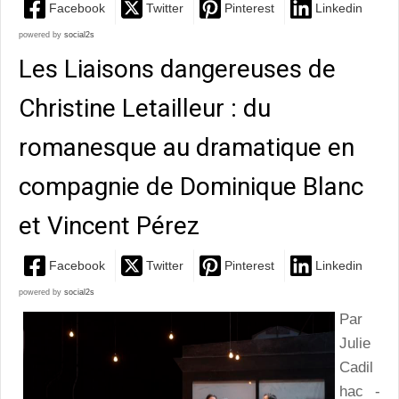
Facebook
Twitter
Pinterest
Linkedin
powered by
social2s
Les Liaisons dangereuses de
Christine Letailleur : du
romanesque au dramatique en
compagnie de Dominique Blanc
et Vincent Pérez
Facebook
Twitter
Pinterest
Linkedin
powered by
social2s
Par
Julie
Cadil
hac -