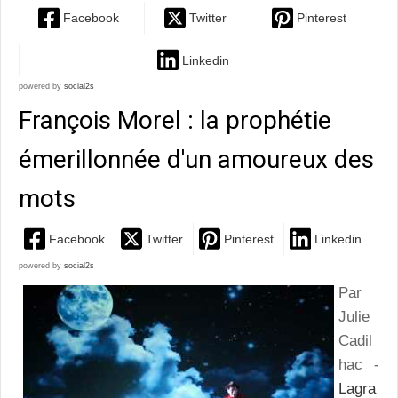
Facebook
Twitter
Pinterest
Linkedin
powered by
social2s
François Morel : la prophétie
émerillonnée d'un amoureux des
mots
Facebook
Twitter
Pinterest
Linkedin
powered by
social2s
Par
Julie
Cadil
hac -
Lagra