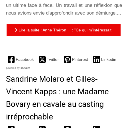
un ultime face à face. Un travail et une réflexion que
nous avions envie d'approfondir avec son démiurge....
Lire la suite : Anne Théron : "Ce qui m’intéressait,
c’était de questionner le désir vécu par les femmes...
Facebook
Twitter
Pinterest
Linkedin
powered by
social2s
Sandrine Molaro et Gilles-
Vincent Kapps : une Madame
Bovary en cavale au casting
irréprochable