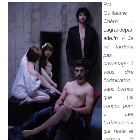
Par
Guillaume
Chérel -
Lagrandepar
ade.fr
/
« Je
ne tarderai
pas
davantage à
vous dire
l’admiration
sans bornes
que j’ai
conçue pour
« Les
Créanciers »
qui reste et
restera la