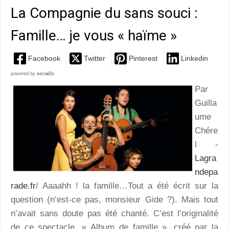
La Compagnie du sans souci :
Famille… je vous « haïme »
Facebook
Twitter
Pinterest
Linkedin
powered by
social2s
Par
Guilla
ume
Chére
l -
Lagra
ndepa
rade.fr
/ Aaaahh ! la famille…Tout a été écrit sur la
question (n’est-ce pas, monsieur Gide ?). Mais tout
n’avait sans doute pas été chanté. C’est l’originalité
de ce spectacle, « Album de famille », créé par la