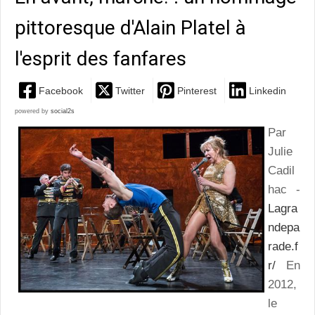
pittoresque d'Alain Platel à
l'esprit des fanfares
Facebook
Twitter
Pinterest
Linkedin
powered by
social2s
Par
Julie
Cadil
hac -
Lagra
ndepa
rade.f
r/
En
2012,
le