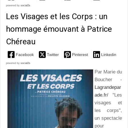
powered by
social2s
Les Visages et les Corps : un
hommage émouvant à Patrice
Chéreau
Facebook
Twitter
Pinterest
Linkedin
powered by
social2s
Par Marie du
Boucher -
Lagrandepar
ade.fr/
"Les
visages et
les corps",
un spectacle
pour