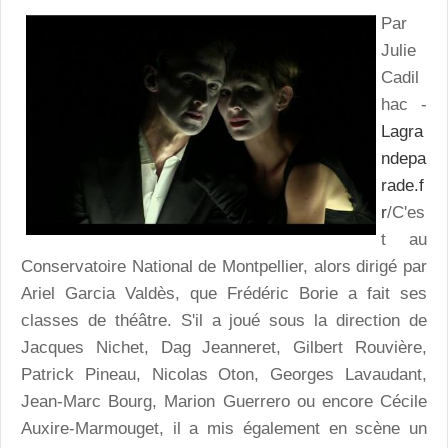
Par
Julie
Cadil
hac -
Lagra
ndepa
rade.f
r
/C'es
t au
Conservatoire National de Montpellier, alors dirigé par
Ariel Garcia Valdès, que Frédéric Borie a fait ses
classes de théâtre. S'il a joué sous la direction de
Jacques Nichet, Dag Jeanneret, Gilbert Rouvière,
Patrick Pineau, Nicolas Oton, Georges Lavaudant,
Jean-Marc Bourg, Marion Guerrero ou encore Cécile
Auxire-Marmouget, il a mis également en scène un