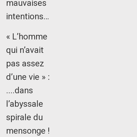
mauvaises
intentions…
« L’homme
qui n’avait
pas assez
d’une vie » :
....dans
l’abyssale
spirale du
mensonge !