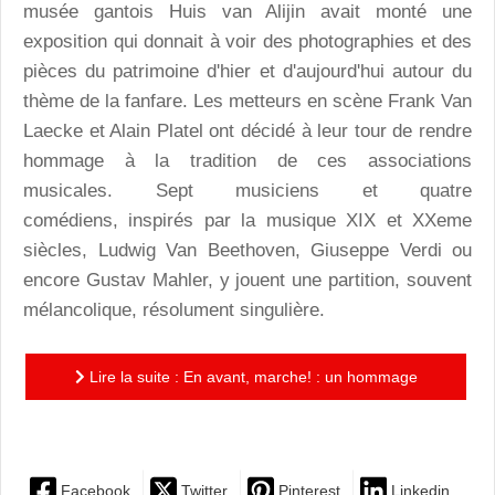
musée gantois Huis van Alijin avait monté une
exposition qui donnait à voir des photographies et des
pièces du patrimoine d'hier et d'aujourd'hui autour du
thème de la fanfare. Les metteurs en scène Frank Van
Laecke et Alain Platel ont décidé à leur tour de rendre
hommage à la tradition de ces associations
musicales. Sept musiciens et quatre
comédiens, inspirés par la musique XIX et XXeme
siècles, Ludwig Van Beethoven, Giuseppe Verdi ou
encore Gustav Mahler, y jouent une partition, souvent
mélancolique, résolument singulière.
Lire la suite : En avant, marche! : un hommage
pittoresque d'Alain Platel à l'esprit des fanfares
Facebook
Twitter
Pinterest
Linkedin