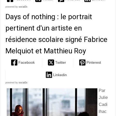
powered by
social2s
Days of nothing : le portrait
pertinent d'un artiste en
résidence scolaire signé Fabrice
Melquiot et Matthieu Roy
Facebook
Twitter
Pinterest
Linkedin
powered by
social2s
Par
Julie
Cadi
lhac