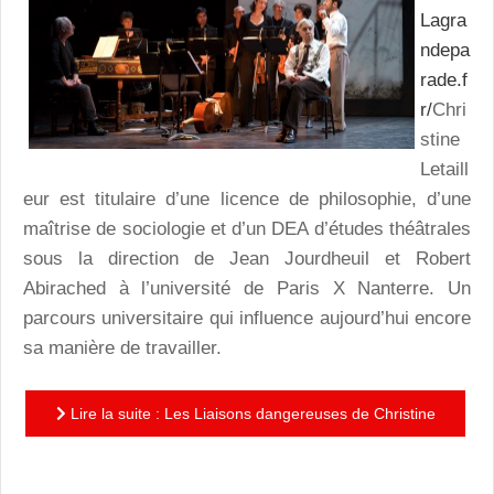
Lagra
ndepa
rade.f
r/
Chri
stine
Letaill
eur est titulaire d’une licence de philosophie, d’une
maîtrise de sociologie et d’un DEA d’études théâtrales
sous la direction de Jean Jourdheuil et Robert
Abirached à l’université de Paris X Nanterre. Un
parcours universitaire qui influence aujourd’hui encore
sa manière de travailler.
Lire la suite : Les Liaisons dangereuses de Christine
Letailleur : du romanesque au dramatique en