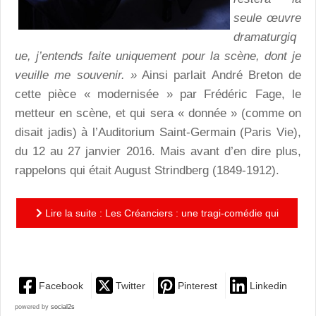
seule œuvre
dramaturgiq
ue, j’entends faite uniquement pour la scène, dont je
veuille me souvenir. »
Ainsi parlait André Breton de
cette pièce « modernisée » par Frédéric Fage, le
metteur en scène, et qui sera « donnée » (comme on
disait jadis) à l’Auditorium Saint-Germain (Paris Vie),
du 12 au 27 janvier 2016. Mais avant d’en dire plus,
rappelons qui était August Strindberg (1849-1912).
Lire la suite : Les Créanciers : une tragi-comédie qui
rappelle le prix de l'amour
Facebook
Twitter
Pinterest
Linkedin
powered by
social2s