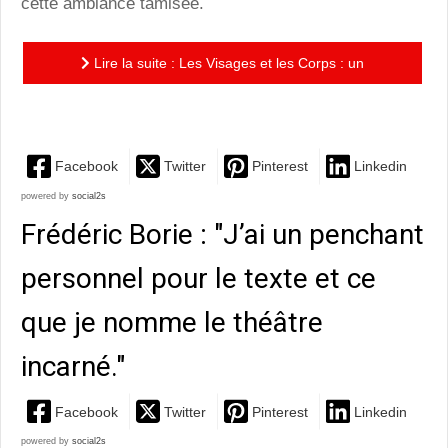
cette ambiance tamisée.
Lire la suite : Les Visages et les Corps : un
hommage émouvant à Patrice Chéreau
Facebook
Twitter
Pinterest
Linkedin
powered by
social2s
Frédéric Borie : "J’ai un penchant
personnel pour le texte et ce
que je nomme le théâtre
incarné."
Facebook
Twitter
Pinterest
Linkedin
powered by
social2s