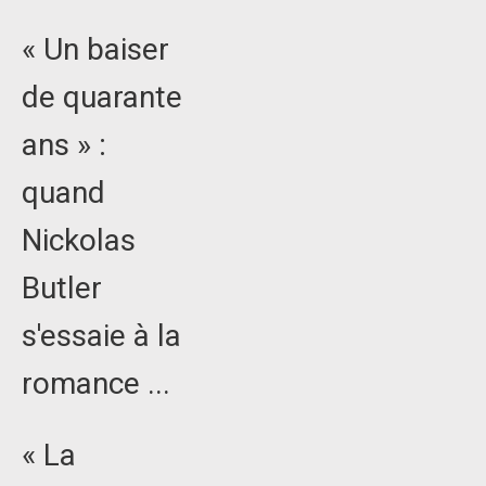
« Un baiser
de quarante
ans » :
quand
Nickolas
Butler
s'essaie à la
romance ...
« La