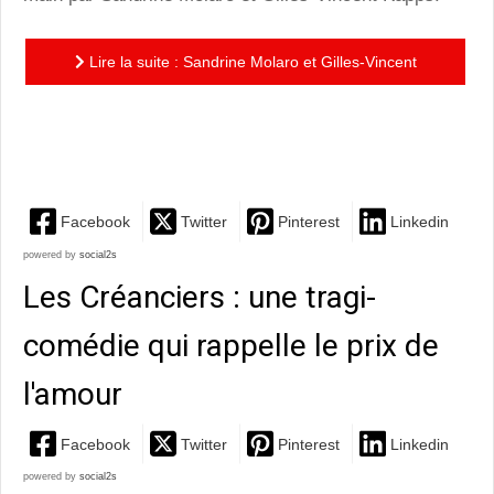
Lire la suite : Sandrine Molaro et Gilles-Vincent
Kapps : une Madame Bovary en cavale au casting
irréprochable
Facebook
Twitter
Pinterest
Linkedin
powered by
social2s
Les Créanciers : une tragi-
comédie qui rappelle le prix de
l'amour
Facebook
Twitter
Pinterest
Linkedin
powered by
social2s