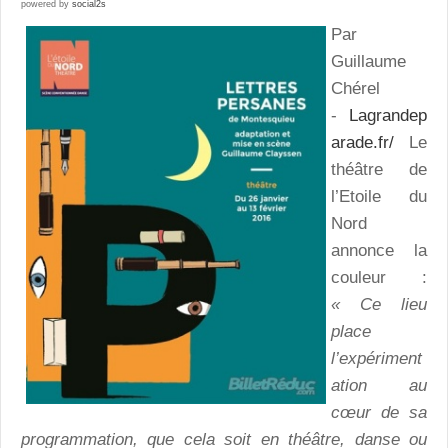
powered by
social2s
Par
Guillaume
Chérel
-
Lagrandep
arade.fr/
Le
théâtre de
l’Etoile du
Nord
annonce la
couleur :
« Ce lieu
place
l’expériment
ation au
cœur de sa
programmation, que cela soit en théâtre, danse ou