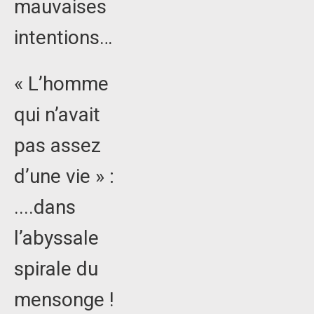
mauvaises
intentions…
« L’homme
qui n’avait
pas assez
d’une vie » :
....dans
l’abyssale
spirale du
mensonge !