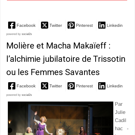
inévitable…
Facebook
Twitter
Pinterest
Linkedin
powered by
social2s
Molière et Macha Makaïeff :
l’alchimie jubilatoire de Trissotin
ou les Femmes Savantes
Facebook
Twitter
Pinterest
Linkedin
powered by
social2s
Par
Julie
Cadil
hac -