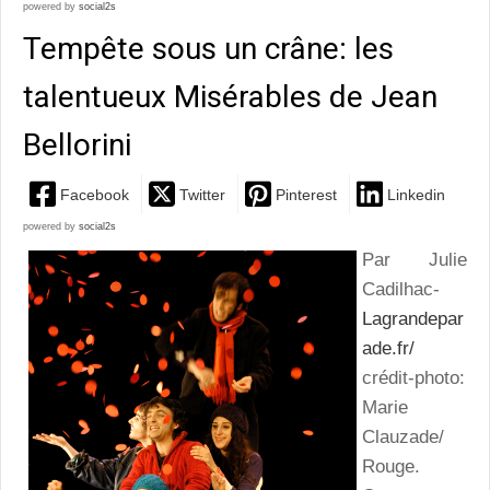
powered by
social2s
Tempête sous un crâne: les
talentueux Misérables de Jean
Bellorini
Facebook
Twitter
Pinterest
Linkedin
powered by
social2s
Par Julie
Cadilhac-
Lagrandepar
ade.fr/
crédit-photo:
Marie
Clauzade/
Rouge.