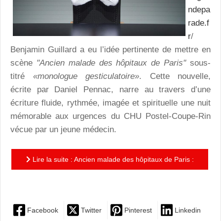
ndepa
rade.f
r
/
Benjamin Guillard a eu l’idée pertinente de mettre en
scène
"Ancien malade des hôpitaux de Paris"
sous-
titré
«monologue gesticulatoire»
. Cette nouvelle,
écrite par Daniel Pennac, narre au travers d’une
écriture fluide, rythmée, imagée et spirituelle une nuit
mémorable aux urgences du CHU Postel-Coupe-Rin
vécue par un jeune médecin.
Lire la suite : Ancien malade des hôpitaux de Paris :
un monologue haut en couleur d’Olivier Saladin
Facebook
Twitter
Pinterest
Linkedin