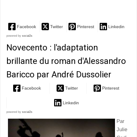
Houellebecq
Facebook
Twitter
Pinterest
Linkedin
powered by
social2s
Novecento : l'adaptation
brillante du roman d'Alessandro
Baricco par André Dussolier
Facebook
Twitter
Pinterest
Linkedin
powered by
social2s
Par
Julie