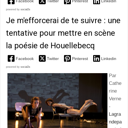
Facebook
Twitter
Pinterest
Linkedin
powered by
social2s
Je m'efforcerai de te suivre : une
tentative pour mettre en scène
la poésie de Houellebecq
Facebook
Twitter
Pinterest
Linkedin
powered by
social2s
Par
Cathe
rine
Verne
-
Lagra
ndepa