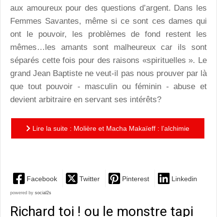
aux amoureux pour des questions d’argent. Dans les
Femmes Savantes, même si ce sont ces dames qui
ont le pouvoir, les problèmes de fond restent les
mêmes…les amants sont malheureux car ils sont
séparés cette fois pour des raisons «spirituelles ». Le
grand Jean Baptiste ne veut-il pas nous prouver par là
que tout pouvoir - masculin ou féminin - abuse et
devient arbitraire en servant ses intérêts?
Lire la suite : Molière et Macha Makaïeff : l’alchimie
jubilatoire de Trissotin ou les Femmes Savantes
Facebook
Twitter
Pinterest
Linkedin
powered by
social2s
Richard toi ! ou le monstre tapi