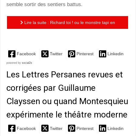
semble sortir des sentiers battus.
Lire la suite : Richard toi ! ou le monstre tapi en
chacun de nous...
Facebook
Twitter
Pinterest
Linkedin
powered by
social2s
Les Lettres Persanes revues et
corrigées par Guillaume
Clayssen ou quand Montesquieu
expérimente le théâtre moderne
Facebook
Twitter
Pinterest
Linkedin