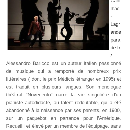
Cadi
lhac
-
Lagr
ande
para
de.fr
/
Alessandro Baricco est un auteur italien passionné
de musique qui a remporté de nombreux prix
littéraires ( dont le prix Médicis étranger en 1995) et
est traduit en plusieurs langues. Son monologue
théâtral "Novecento" narre la vie singulière d'un
pianiste autodidacte, au talent redoutable, qui a été
abandonné à la naissance par ses parents, en 1900,
sur un paquebot en partance pour l'Amérique.
Recueilli et élevé par un membre de l'équipage, sans