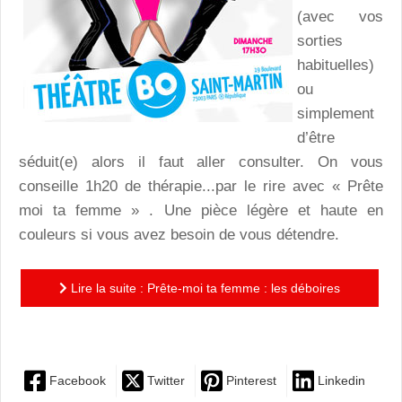
(avec vos
sorties
habituelles)
ou
simplement
d’être
séduit(e) alors il faut aller consulter. On vous
conseille 1h20 de thérapie...par le rire avec « Prête
moi ta femme » . Une pièce légère et haute en
couleurs si vous avez besoin de vous détendre.
Lire la suite : Prête-moi ta femme : les déboires
sentimentaux en thérapie théâtrale
Facebook
Twitter
Pinterest
Linkedin