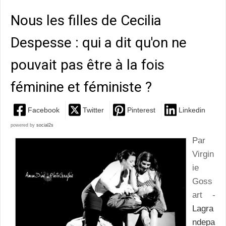
Nous les filles de Cecilia
Despesse : qui a dit qu'on ne
pouvait pas être à la fois
féminine et féministe ?
Facebook
Twitter
Pinterest
Linkedin
powered by
social2s
Par
Virgin
ie
Goss
art -
Lagra
ndepa