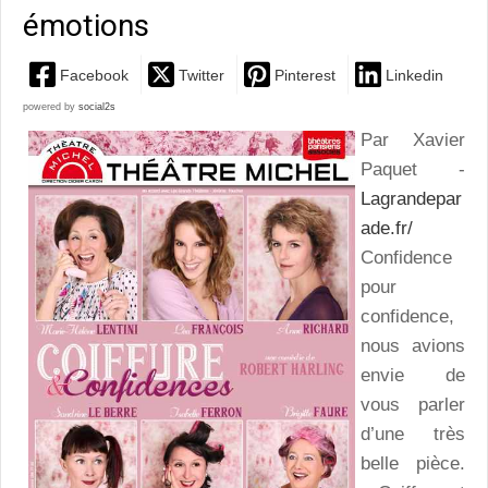
émotions
Facebook
Twitter
Pinterest
Linkedin
powered by
social2s
Par Xavier
Paquet -
Lagrandepar
ade.fr/
Confidence
pour
confidence,
nous avions
envie de
vous parler
d’une très
belle pièce.