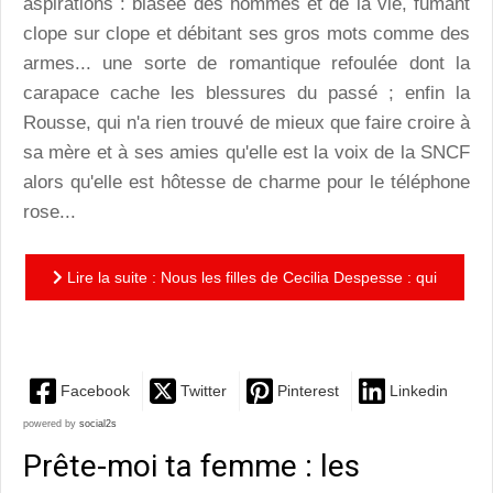
aspirations : blasée des hommes et de la vie, fumant
clope sur clope et débitant ses gros mots comme des
armes... une sorte de romantique refoulée dont la
carapace cache les blessures du passé ; enfin la
Rousse, qui n'a rien trouvé de mieux que faire croire à
sa mère et à ses amies qu'elle est la voix de la SNCF
alors qu'elle est hôtesse de charme pour le téléphone
rose...
Lire la suite : Nous les filles de Cecilia Despesse : qui
a dit qu'on ne pouvait pas être à la fois féminine et...
Facebook
Twitter
Pinterest
Linkedin
powered by
social2s
Prête-moi ta femme : les