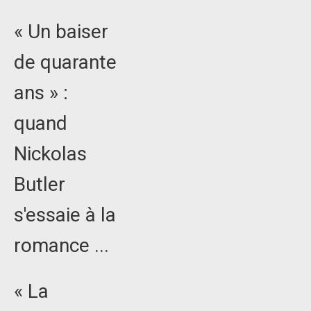
« Un baiser
de quarante
ans » :
quand
Nickolas
Butler
s'essaie à la
romance ...
« La