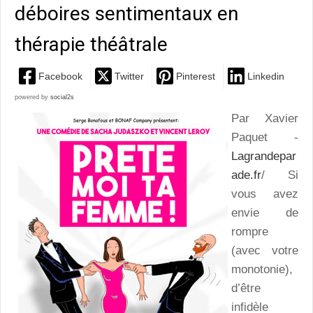
déboires sentimentaux en
thérapie théâtrale
Facebook
Twitter
Pinterest
Linkedin
powered by
social2s
Par Xavier
Paquet -
Lagrandepar
ade.fr
/ Si
vous avez
envie de
rompre
(avec votre
monotonie),
d’être
infidèle