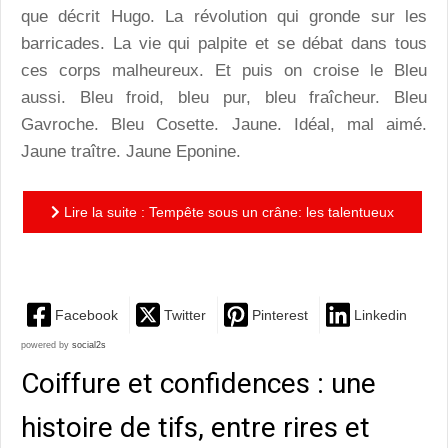
que décrit Hugo. La révolution qui gronde sur les
barricades. La vie qui palpite et se débat dans tous
ces corps malheureux. Et puis on croise le Bleu
aussi. Bleu froid, bleu pur, bleu fraîcheur. Bleu
Gavroche. Bleu Cosette. Jaune. Idéal, mal aimé.
Jaune traître. Jaune Eponine.
Lire la suite : Tempête sous un crâne: les talentueux
Misérables de Jean Bellorini
Facebook
Twitter
Pinterest
Linkedin
powered by
social2s
Coiffure et confidences : une
histoire de tifs, entre rires et