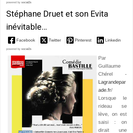
powered by
social2s
Stéphane Druet et son Evita
inévitable…
Facebook
Twitter
Pinterest
Linkedin
powered by
social2s
Par
Guillaume
Chérel -
Lagrandepar
ade.fr
/
Lorsque le
rideau se
lève, on est
saisi : on
dirait une