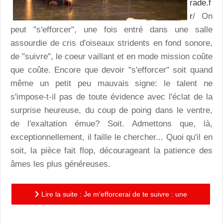
rade.f
r
/ On
peut "s'efforcer", une fois entré dans une salle
assourdie de cris d'oiseaux stridents en fond sonore,
de "suivre", le coeur vaillant et en mode mission coûte
que coûte. Encore que devoir "s'efforcer" soit quand
même un petit peu mauvais signe: le talent ne
s'impose-t-il pas de toute évidence avec l'éclat de la
surprise heureuse, du coup de poing dans le ventre,
de l'exaltation émue? Soit. Admettons que, là,
exceptionnellement, il faille le chercher... Quoi qu'il en
soit, la pièce fait flop, décourageant la patience des
âmes les plus généreuses.
Lire la suite : Je m'efforcerai de te suivre : une
tentative pour mettre en scène la poésie de