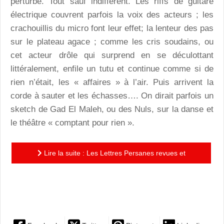
perturbé. Tout sauf indifférent. Les riffs de guitare
électrique couvrent parfois la voix des acteurs ; les
crachouillis du micro font leur effet; la lenteur des pas
sur le plateau agace ; comme les cris soudains, ou
cet acteur drôle qui surprend en se déculottant
littéralement, enfile un tutu et continue comme si de
rien n’était, les « affaires » à l’air. Puis arrivent la
corde à sauter et les échasses…. On dirait parfois un
sketch de Gad El Maleh, ou des Nuls, sur la danse et
le théâtre « comptant pour rien ».
Lire la suite : Les Lettres Persanes revues et
corrigées par Guillaume Clayssen ou quand
Montesquieu expérimente...