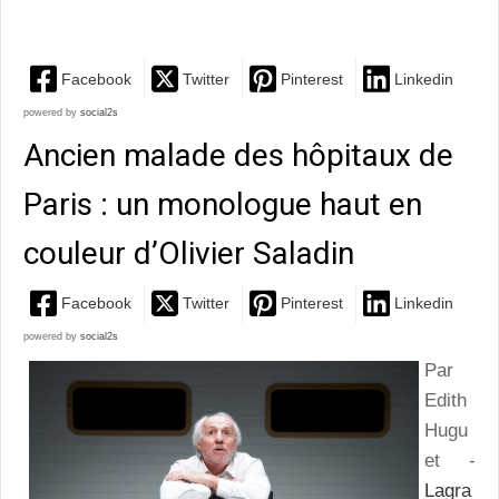
de tifs, entre rires et émotions
Facebook
Twitter
Pinterest
Linkedin
powered by
social2s
Ancien malade des hôpitaux de
Paris : un monologue haut en
couleur d’Olivier Saladin
Facebook
Twitter
Pinterest
Linkedin
powered by
social2s
Par
Edith
Hugu
et -
Lagra