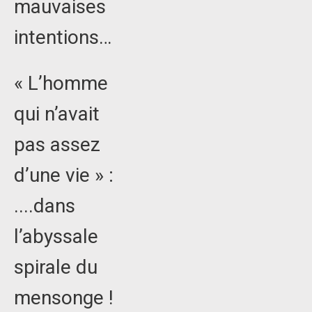
mauvaises
intentions…
« L’homme
qui n’avait
pas assez
d’une vie » :
....dans
l’abyssale
spirale du
mensonge !