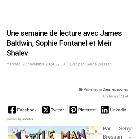
Une semaine de lecture avec James
Baldwin, Sophie Fontanel et Meir
Shalev
mercredi 20 novembre 2024 22:38
Écrit par : Serge Bressan
Published in
Dans les poches
Affichages : 1174
Facebook
Twitter
Pinterest
Linkedin
powered by
social2s
Par Serge
Bressan -