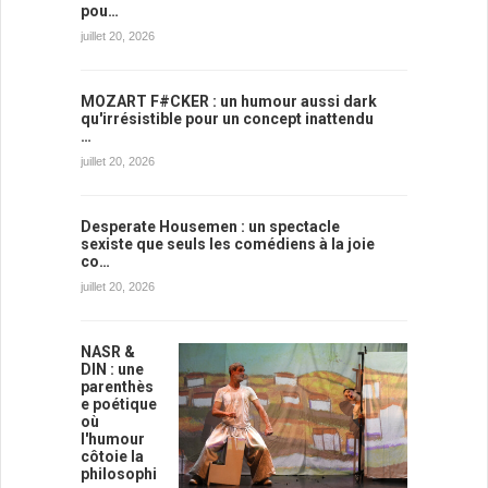
pou…
juillet 20, 2026
MOZART F#CKER : un humour aussi dark
qu'irrésistible pour un concept inattendu
…
juillet 20, 2026
Desperate Housemen : un spectacle
sexiste que seuls les comédiens à la joie
co…
juillet 20, 2026
NASR &
DIN : une
parenthès
e poétique
où
l'humour
côtoie la
philosophi