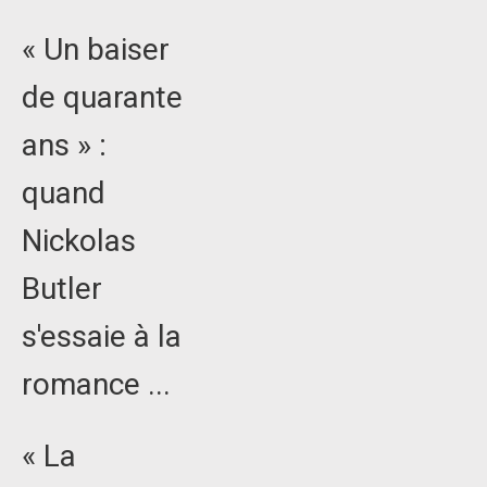
« Un baiser
de quarante
ans » :
quand
Nickolas
Butler
s'essaie à la
romance ...
« La