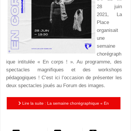
28 juin
2021, La
Place
organisait
une
semaine
chorégraph
ique intitulée « En corps ! ». Au programme, des
spectacles magnifiques et des workshops
pédagogiques ! C’est ici l’occasion de présenter les
deux spectacles joués au Forum des images.
Lire la suite : La semaine chorégraphique « En
corps ! » de La Place : du hip-hop, et plus encore !