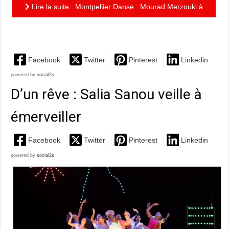
Lire la suite : Montpellier Danse : Mourad Merzouki à
la Folia !
Facebook
Twitter
Pinterest
Linkedin
powered by
social2s
D’un rêve : Salia Sanou veille à
émerveiller
Facebook
Twitter
Pinterest
Linkedin
powered by
social2s