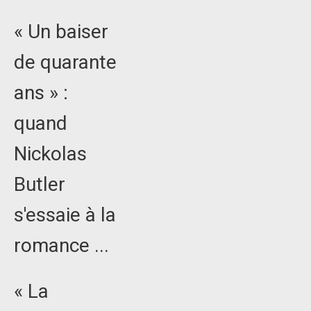
« Un baiser
de quarante
ans » :
quand
Nickolas
Butler
s'essaie à la
romance ...
« La