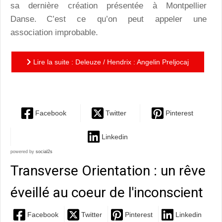
sa dernière création présentée à Montpellier
Danse. C’est ce qu’on peut appeler une
association improbable.
Lire la suite : Deleuze / Hendrix : Angelin Preljocaj
ou la philosophie de la danse
Facebook
Twitter
Pinterest
Linkedin
powered by
social2s
Transverse Orientation : un rêve
éveillé au coeur de l'inconscient
Facebook
Twitter
Pinterest
Linkedin