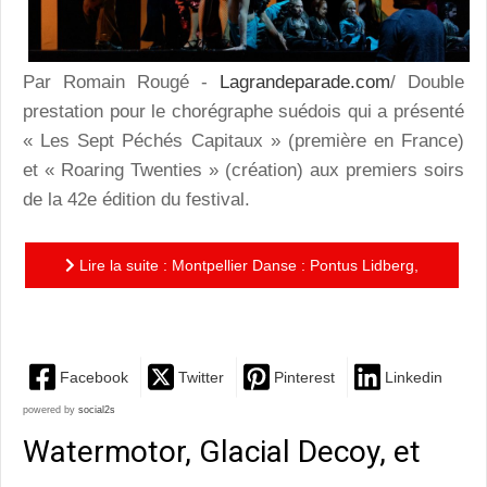
Par Romain Rougé -
Lagrandeparade.com
/ Double
prestation pour le chorégraphe suédois qui a présenté
« Les Sept Péchés Capitaux » (première en France)
et « Roaring Twenties » (création) aux premiers soirs
de la 42e édition du festival.
Lire la suite : Montpellier Danse : Pontus Lidberg,
deux scènes, deux ambiances
Facebook
Twitter
Pinterest
Linkedin
powered by
social2s
Watermotor, Glacial Decoy, et