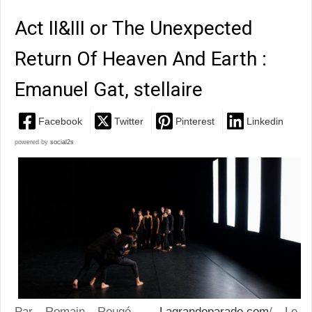
Act II&III or The Unexpected
Return Of Heaven And Earth :
Emanuel Gat, stellaire
Facebook
Twitter
Pinterest
Linkedin
powered by
social2s
Par Romain Rougé -
Lagrandeparade.com
/ Le