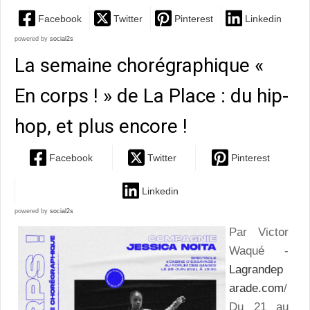
Facebook
Twitter
Pinterest
Linkedin
powered by
social2s
La semaine chorégraphique «
En corps ! » de La Place : du hip-
hop, et plus encore !
Facebook
Twitter
Pinterest
Linkedin
powered by
social2s
Par Victor
Waqué -
Lagrandep
arade.com
/
Du 21 au