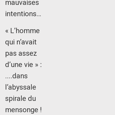
mauvaises
intentions…
« L’homme
qui n’avait
pas assez
d’une vie » :
....dans
l’abyssale
spirale du
mensonge !