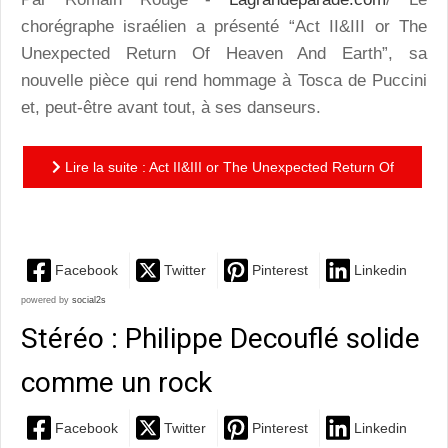
chorégraphe israélien a présenté “Act II&III or The
Unexpected Return Of Heaven And Earth”, sa
nouvelle pièce qui rend hommage à Tosca de Puccini
et, peut-être avant tout, à ses danseurs.
Lire la suite : Act II&III or The Unexpected Return Of
Heaven And Earth : Emanuel Gat, stellaire
Facebook
Twitter
Pinterest
Linkedin
powered by
social2s
Stéréo : Philippe Decouflé solide
comme un rock
Facebook
Twitter
Pinterest
Linkedin