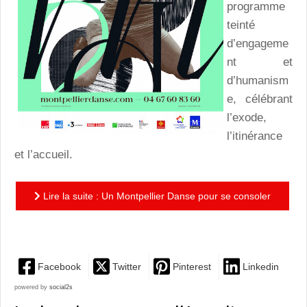
programme
teinté
d’engageme
nt et
d’humanism
e, célébrant
l’exode,
l’itinérance
et l’accueil.
Lire la suite : Un Montpellier Danse pour se consoler
de la laideur du monde
Facebook
Twitter
Pinterest
Linkedin
powered by
social2s