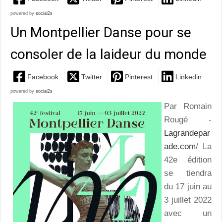
powered by
social2s
Un Montpellier Danse pour se
consoler de la laideur du monde
Facebook
Twitter
Pinterest
Linkedin
powered by
social2s
Par Romain
Rougé -
Lagrandepar
ade.com
/ La
42e édition
se tiendra
du 17 juin au
3 juillet 2022
avec un