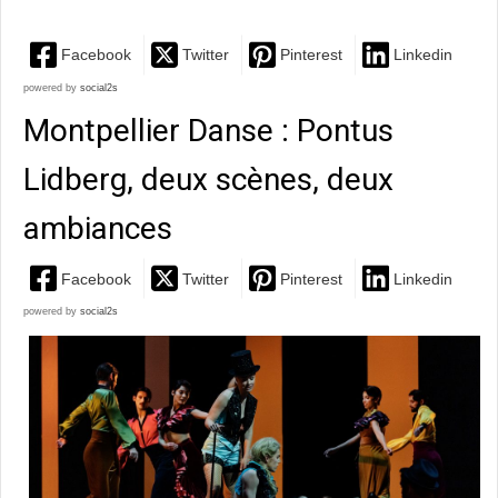
Facebook
Twitter
Pinterest
Linkedin
powered by
social2s
Montpellier Danse : Pontus
Lidberg, deux scènes, deux
ambiances
Facebook
Twitter
Pinterest
Linkedin
powered by
social2s