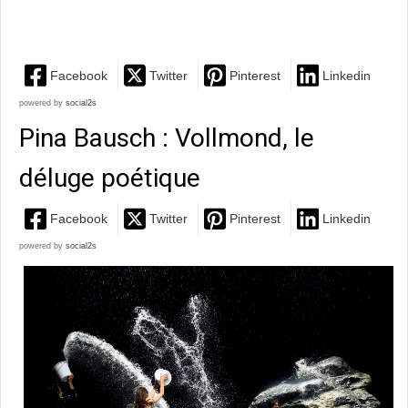
dénuée...
Facebook
Twitter
Pinterest
Linkedin
powered by
social2s
Pina Bausch : Vollmond, le
déluge poétique
Facebook
Twitter
Pinterest
Linkedin
powered by
social2s