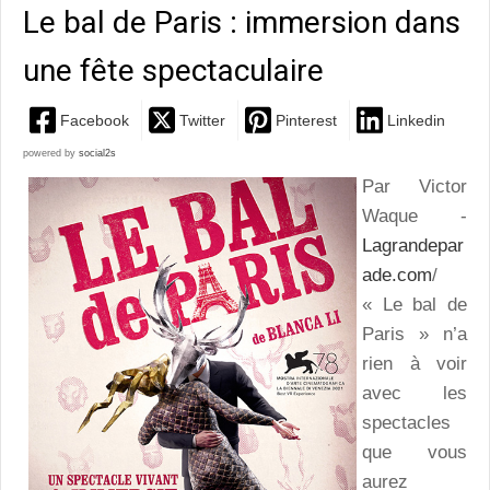
Le bal de Paris : immersion dans
une fête spectaculaire
Facebook
Twitter
Pinterest
Linkedin
powered by
social2s
Par Victor
Waque -
Lagrandepar
ade.com
/
« Le bal de
Paris » n’a
rien à voir
avec les
spectacles
que vous
aurez