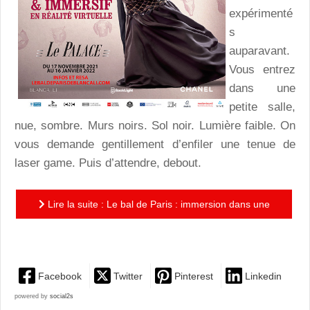
expérimenté
s
auparavant.
Vous entrez
dans une
petite salle,
nue, sombre. Murs noirs. Sol noir. Lumière faible. On
vous demande gentillement d’enfiler une tenue de
laser game. Puis d’attendre, debout.
Lire la suite : Le bal de Paris : immersion dans une
fête spectaculaire
Facebook
Twitter
Pinterest
Linkedin
powered by
social2s