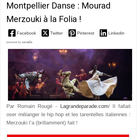
Montpellier Danse : Mourad
Merzouki à la Folia !
Facebook
Twitter
Pinterest
Linkedin
powered by
social2s
Par Romain Rougé -
Lagrandeparade.com
/ Il fallait
oser mélanger le hip hop et les tarentelles italiennes :
Merzouki l’a (brillamment) fait !