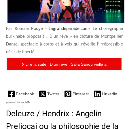
Par Romain Rougé -
Lagrandeparade.com
/ Le chorégraphe
burkinabé proposait « D’un rêve » en clôture de Montpellier
Danse, spectacle à corps et à voix qui réveille l’irrépressible
désir de liberté.
Lire la suite : D’un rêve : Salia Sanou veille à
émerveiller
Facebook
Twitter
Pinterest
Linkedin
powered by
social2s
Deleuze / Hendrix : Angelin
Preljocaj ou la philosophie de la