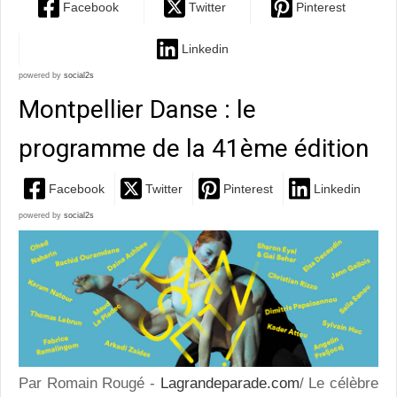
Facebook
Twitter
Pinterest
Linkedin
powered by
social2s
Montpellier Danse : le
programme de la 41ème édition
Facebook
Twitter
Pinterest
Linkedin
powered by
social2s
Par Romain Rougé -
Lagrandeparade.com
/ Le célèbre