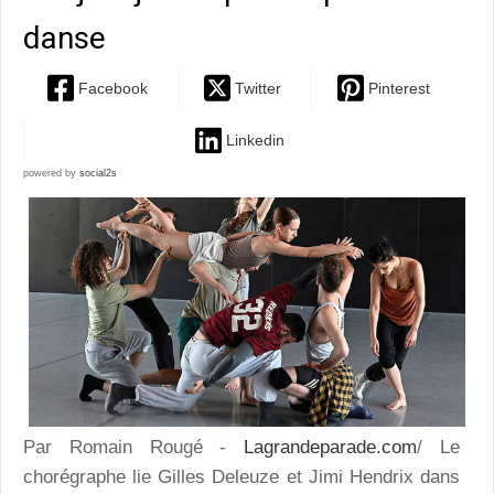
danse
Facebook
Twitter
Pinterest
Linkedin
powered by
social2s
Par Romain Rougé -
Lagrandeparade.com
/ Le
chorégraphe lie Gilles Deleuze et Jimi Hendrix dans