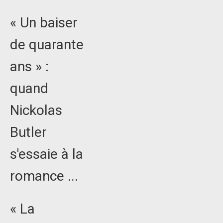
« Un baiser
de quarante
ans » :
quand
Nickolas
Butler
s'essaie à la
romance ...
« La