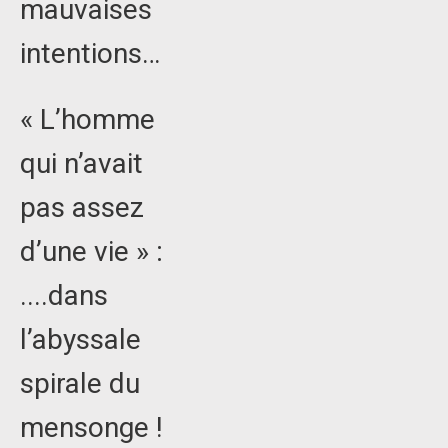
mauvaises
intentions…
« L’homme
qui n’avait
pas assez
d’une vie » :
....dans
l’abyssale
spirale du
mensonge !