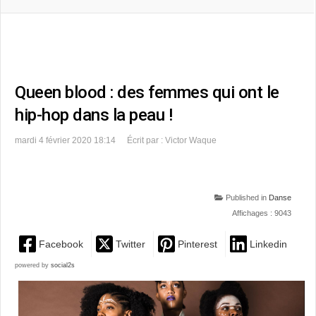
Queen blood : des femmes qui ont le
hip-hop dans la peau !
mardi 4 février 2020 18:14
Écrit par : Victor Waque
Published in
Danse
Affichages : 9043
Facebook
Twitter
Pinterest
Linkedin
powered by
social2s