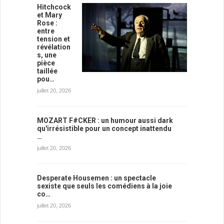
Hitchcock
et Mary
Rose :
entre
tension et
révélation
s, une
pièce
taillée
pou…
juillet 20, 2026
MOZART F#CKER : un humour aussi dark
qu'irrésistible pour un concept inattendu
…
juillet 20, 2026
Desperate Housemen : un spectacle
sexiste que seuls les comédiens à la joie
co…
juillet 20, 2026