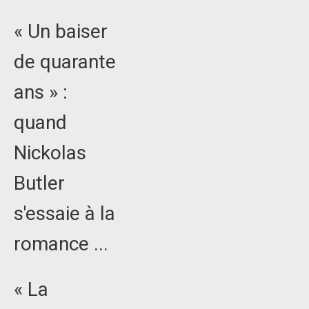
« Un baiser
de quarante
ans » :
quand
Nickolas
Butler
s'essaie à la
romance ...
« La