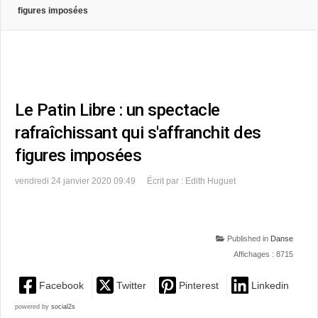
figures imposées
Le Patin Libre : un spectacle
rafraîchissant qui s'affranchit des
figures imposées
vendredi 24 janvier 2020 09:49
Écrit par : Edith Huguet
Published in
Danse
Affichages : 8715
Facebook
Twitter
Pinterest
Linkedin
powered by
social2s