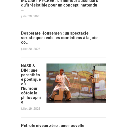
MOZART F#CKER : un humour aussi dark
qu'irrésistible pour un concept inattendu
…
juillet 20, 2026
Desperate Housemen : un spectacle
sexiste que seuls les comédiens à la joie
co…
juillet 20, 2026
NASR &
DIN : une
parenthès
e poétique
où
l'humour
côtoie la
philosophi
e
juillet 19, 2026
Pétrole niveau zéro : une nouvelle