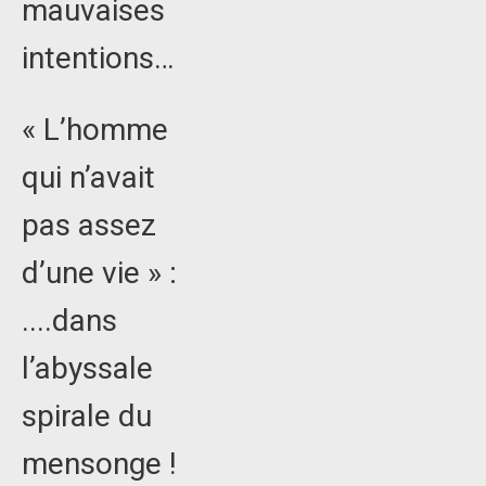
mauvaises
intentions…
« L’homme
qui n’avait
pas assez
d’une vie » :
....dans
l’abyssale
spirale du
mensonge !