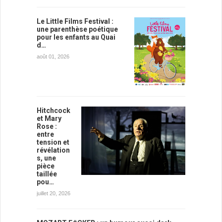
Le Little Films Festival :
une parenthèse poétique
pour les enfants au Quai
d…
août 01, 2026
Hitchcock
et Mary
Rose :
entre
tension et
révélation
s, une
pièce
taillée
pou…
juillet 20, 2026