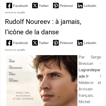
Facebook
Twitter
Pinterest
Linkedin
powered by
social2s
Rudolf Noureev : à jamais,
l’icône de la danse
Facebook
Twitter
Pinterest
Linkedin
powered by
social2s
Par Serge
Bressan -
Lagrandepar
ade.fr
/
Médecin et
écrivain
français,
Michel