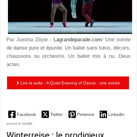
Par Justina Zilyte -
Lagrandeparade.com
/ Une soirée
de danse pure et épurée. Un ballet sans tutus, décors,
chaussons ou orchestre. Un ballet mis à nu. Deux
actes.
Lire la suite : A Quiet Evening of Dance : une soirée
de danse pure et épurée
Facebook
Twitter
Pinterest
Linkedin
powered by
social2s
Winterreise : le prodigieux