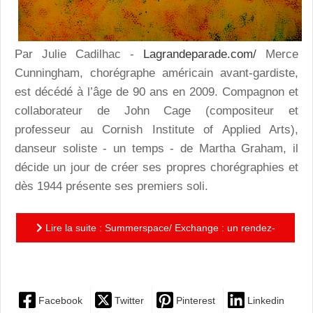
Par Julie Cadilhac -
Lagrandeparade.com/
Merce
Cunningham, chorégraphe américain avant-gardiste,
est décédé à l’âge de 90 ans en 2009. Compagnon et
collaborateur de John Cage (compositeur et
professeur au Cornish Institute of Applied Arts),
danseur soliste - un temps - de Martha Graham, il
décide un jour de créer ses propres chorégraphies et
dès 1944 présente ses premiers soli.
Lire la suite : Summerspace/ Exchange : un rendez-
vous surréaliste superbe avec Merce Cunningham
Facebook
Twitter
Pinterest
Linkedin