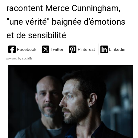
racontent Merce Cunningham,
"une vérité" baignée d'émotions
et de sensibilité
Facebook
Twitter
Pinterest
Linkedin
powered by
social2s