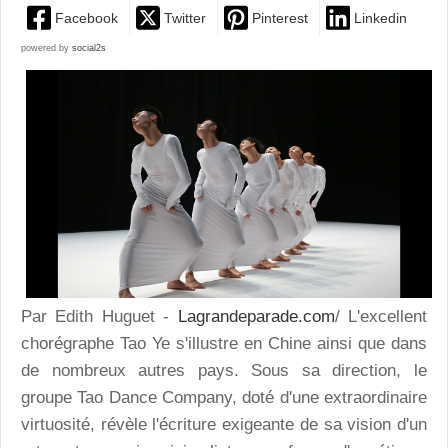
Facebook
Twitter
Pinterest
Linkedin
powered by
social2s
Par Edith Huguet -
Lagrandeparade.com
/ L'excellent
chorégraphe Tao Ye s'illustre en Chine ainsi que dans
de nombreux autres pays. Sous sa direction, le
groupe Tao Dance Company, doté d'une extraordinaire
virtuosité, révèle l'écriture exigeante de sa vision d'un