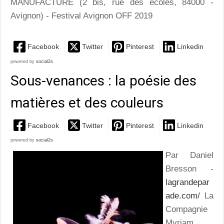
MANUFACTURE (2 bis, rue des écoles, 84000 -
Avignon) - Festival Avignon OFF 2019
Facebook
Twitter
Pinterest
Linkedin
powered by
social2s
Sous-venances : la poésie des
matières et des couleurs
Facebook
Twitter
Pinterest
Linkedin
powered by
social2s
Par Daniel
Bresson -
lagrandepar
ade.com/
La
Compagnie
Myriam