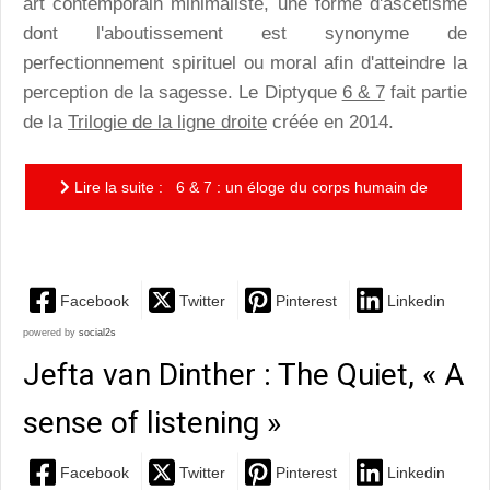
art contemporain minimaliste, une forme d'ascétisme
dont l'aboutissement est synonyme de
perfectionnement spirituel ou moral afin d'atteindre la
perception de la sagesse. Le Diptyque
6 & 7
fait partie
de la
Trilogie de la ligne droite
créée en 2014.
Lire la suite : 6 & 7 : un éloge du corps humain de
la Tao Dance Company
Facebook
Twitter
Pinterest
Linkedin
powered by
social2s
Jefta van Dinther : The Quiet, « A
sense of listening »
Facebook
Twitter
Pinterest
Linkedin