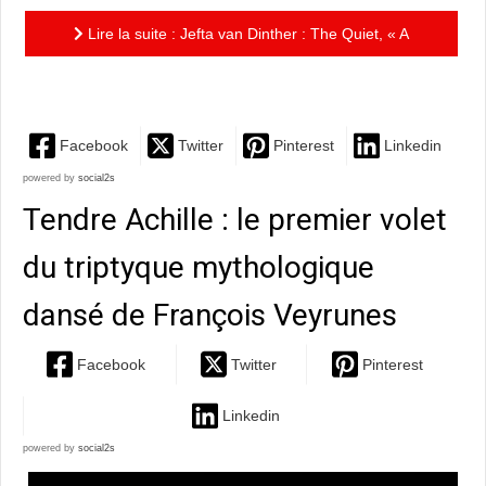
Lire la suite : Jefta van Dinther : The Quiet, « A
sense of listening »
Facebook
Twitter
Pinterest
Linkedin
powered by
social2s
Tendre Achille : le premier volet
du triptyque mythologique
dansé de François Veyrunes
Facebook
Twitter
Pinterest
Linkedin
powered by
social2s