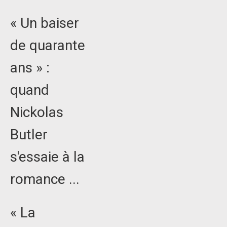
« Un baiser
de quarante
ans » :
quand
Nickolas
Butler
s'essaie à la
romance ...
« La