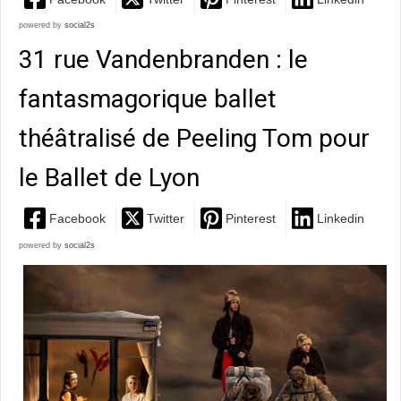
powered by
social2s
31 rue Vandenbranden : le
fantasmagorique ballet
théâtralisé de Peeling Tom pour
le Ballet de Lyon
Facebook
Twitter
Pinterest
Linkedin
powered by
social2s