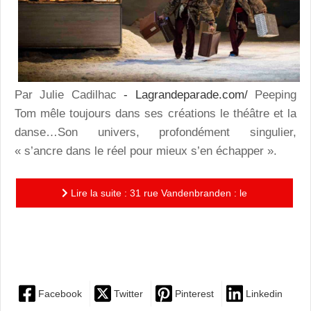
Par Julie Cadilhac
- Lagrandeparade.com/
Peeping
Tom mêle toujours dans ses créations le théâtre et la
danse…Son univers, profondément singulier,
« s’ancre dans le réel pour mieux s’en échapper ».
Lire la suite : 31 rue Vandenbranden : le
fantasmagorique ballet théâtralisé de Peeling Tom
pour le Ballet de Lyon
Facebook
Twitter
Pinterest
Linkedin