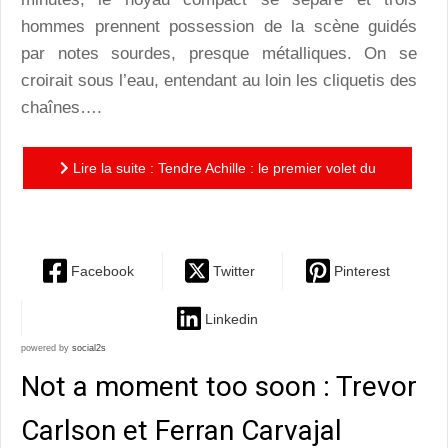
hommes prennent possession de la scène guidés
par notes sourdes, presque métalliques. On se
croirait sous l’eau, entendant au loin les cliquetis des
chaînes….
Lire la suite : Tendre Achille : le premier volet du
triptyque mythologique dansé de François Veyrunes
Facebook
Twitter
Pinterest
Linkedin
powered by
social2s
Not a moment too soon : Trevor
Carlson et Ferran Carvajal