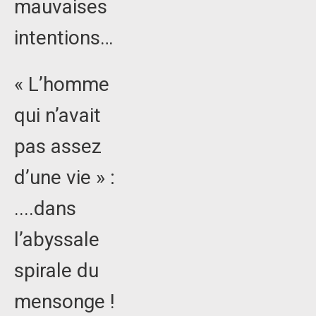
mauvaises
intentions…
« L’homme
qui n’avait
pas assez
d’une vie » :
....dans
l’abyssale
spirale du
mensonge !