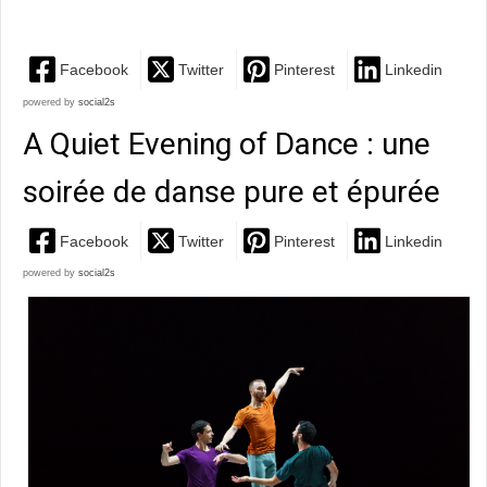
matières et des couleurs
Facebook
Twitter
Pinterest
Linkedin
powered by
social2s
A Quiet Evening of Dance : une
soirée de danse pure et épurée
Facebook
Twitter
Pinterest
Linkedin
powered by
social2s