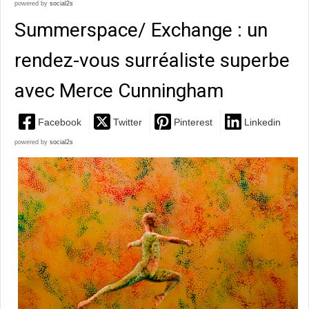
powered by
social2s
Summerspace/ Exchange : un
rendez-vous surréaliste superbe
avec Merce Cunningham
Facebook
Twitter
Pinterest
Linkedin
powered by
social2s