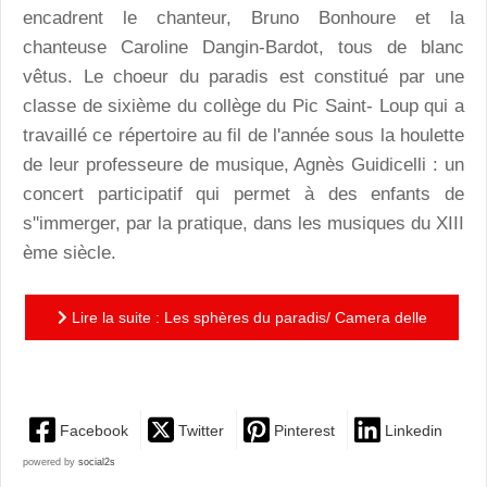
encadrent le chanteur, Bruno Bonhoure et la
chanteuse Caroline Dangin-Bardot, tous de blanc
vêtus. Le choeur du paradis est constitué par une
classe de sixième du collège du Pic Saint- Loup qui a
travaillé ce répertoire au fil de l'année sous la houlette
de leur professeure de musique, Agnès Guidicelli : un
concert participatif qui permet à des enfants de
s''immerger, par la pratique, dans les musiques du XIII
ème siècle.
Lire la suite : Les sphères du paradis/ Camera delle
Lacrime : un élan créatif qui questionne le spectateur
Facebook
Twitter
Pinterest
Linkedin
powered by
social2s