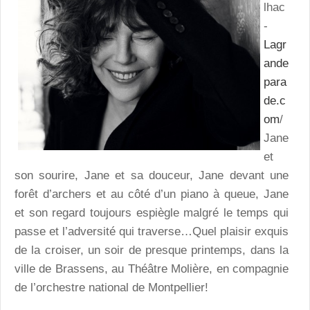
lhac
-
Lagr
ande
para
de.c
om
/
Jane
et
son sourire, Jane et sa douceur, Jane devant une
forêt d’archers et au côté d’un piano à queue, Jane
et son regard toujours espiègle malgré le temps qui
passe et l’adversité qui traverse…Quel plaisir exquis
de la croiser, un soir de presque printemps, dans la
ville de Brassens, au Théâtre Molière, en compagnie
de l’orchestre national de Montpellier!