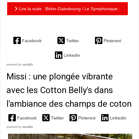
Lire la suite : Birkin-Gainsbourg / Le Symphonique :
Le temps d’une chanson avec Jane…
Facebook
Twitter
Pinterest
Linkedin
powered by
social2s
Missi : une plongée vibrante
avec les Cotton Belly's dans
l'ambiance des champs de coton
Facebook
Twitter
Pinterest
Linkedin
powered by
social2s