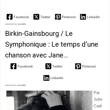
libre pour livrer « sa chair, son sang »
Facebook
Twitter
Pinterest
Linkedin
powered by
social2s
Birkin-Gainsbourg / Le
Symphonique : Le temps d’une
chanson avec Jane…
Facebook
Twitter
Pinterest
Linkedin
powered by
social2s
Par
Julie
Cadi