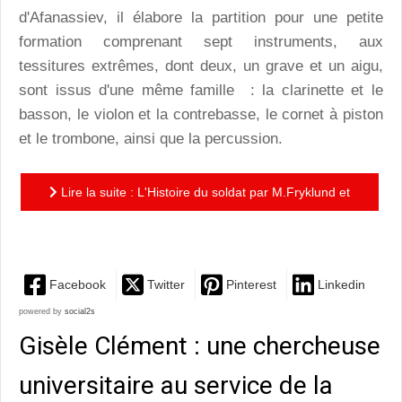
d'Afanassiev, il élabore la partition pour une petite
formation comprenant sept instruments, aux
tessitures extrêmes, dont deux, un grave et un aigu,
sont issus d'une même famille : la clarinette et le
basson, le violon et la contrebasse, le cornet à piston
et le trombone, ainsi que la percussion.
Lire la suite : L'Histoire du soldat par M.Fryklund et
A.Ollé: une performance théâtrale convaincante, un...
Facebook
Twitter
Pinterest
Linkedin
powered by
social2s
Gisèle Clément : une chercheuse
universitaire au service de la