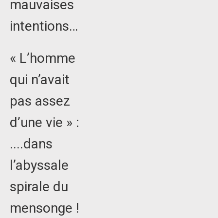
mauvaises
intentions…
« L’homme
qui n’avait
pas assez
d’une vie » :
....dans
l’abyssale
spirale du
mensonge !