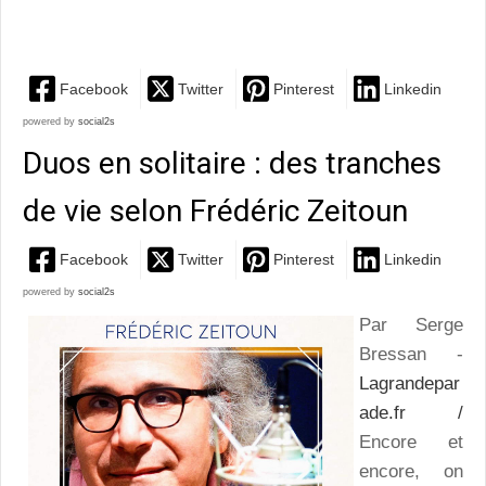
qui déborde de vitalité
Facebook
Twitter
Pinterest
Linkedin
powered by
social2s
Duos en solitaire : des tranches
de vie selon Frédéric Zeitoun
Facebook
Twitter
Pinterest
Linkedin
powered by
social2s
Par Serge
Bressan -
Lagrandepar
ade.fr /
Encore et
encore, on