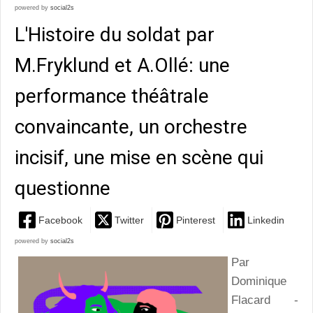
powered by
social2s
L'Histoire du soldat par
M.Fryklund et A.Ollé: une
performance théâtrale
convaincante, un orchestre
incisif, une mise en scène qui
questionne
Facebook
Twitter
Pinterest
Linkedin
powered by
social2s
Par
Dominique
Flacard -