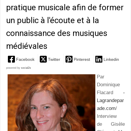
pratique musicale afin de former
un public à l'écoute et à la
connaissance des musiques
médiévales
Facebook
Twitter
Pinterest
Linkedin
powered by
social2s
Par
Dominique
Flacard
-
Lagrandepar
ade.com
/
Interview
de Gisèle