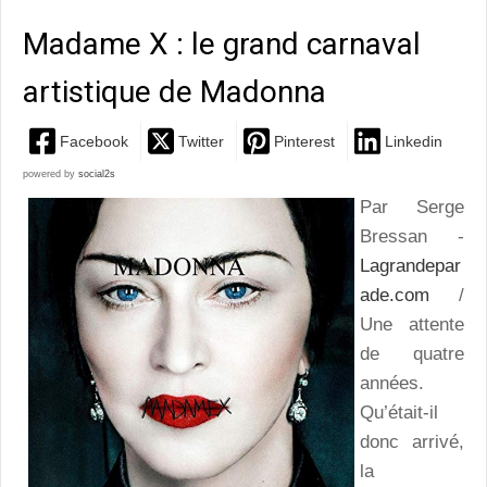
Madame X : le grand carnaval
artistique de Madonna
Facebook
Twitter
Pinterest
Linkedin
powered by
social2s
Par Serge
Bressan -
Lagrandepar
ade.com
/
Une attente
de quatre
années.
Qu’était-il
donc arrivé,
la