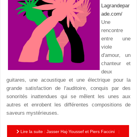
Lagrandepar
ade.com/
Une
rencontre
entre une
viole
d'amour, un
chanteur et
deux
guitares, une acoustique et une électrique pour la
grande satisfaction de l'auditoire, conquis par des
sonorités inattendues qui se mêlent les unes aux
autres et enrobent les différentes compositions de
saveurs mystérieuses.
Lire la suite : Jasser Haj-Youssef et Piers Faccini :