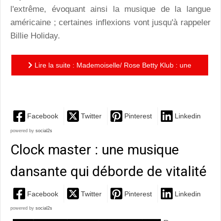
l'extrême, évoquant ainsi la musique de la langue
américaine ; certaines inflexions vont jusqu'à rappeler
Billie Holiday.
Lire la suite : Mademoiselle/ Rose Betty Klub : une
évocation espiègle des années 50
Facebook
Twitter
Pinterest
Linkedin
powered by
social2s
Clock master : une musique
dansante qui déborde de vitalité
Facebook
Twitter
Pinterest
Linkedin
powered by
social2s