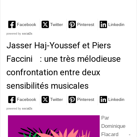
selon Frédéric Zeitoun
Facebook
Twitter
Pinterest
Linkedin
powered by
social2s
Jasser Haj-Youssef et Piers
Faccini : une très mélodieuse
confrontation entre deux
sensibilités musicales
Facebook
Twitter
Pinterest
Linkedin
powered by
social2s
Par
Dominique
Flacard -