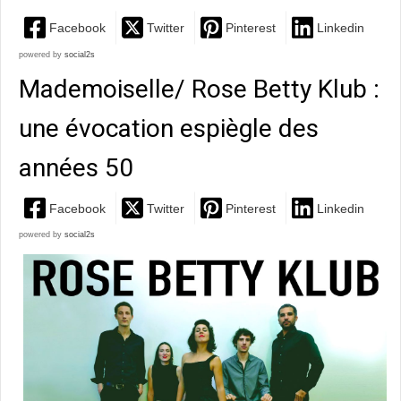
Facebook
Twitter
Pinterest
Linkedin
powered by
social2s
Mademoiselle/ Rose Betty Klub :
une évocation espiègle des
années 50
Facebook
Twitter
Pinterest
Linkedin
powered by
social2s