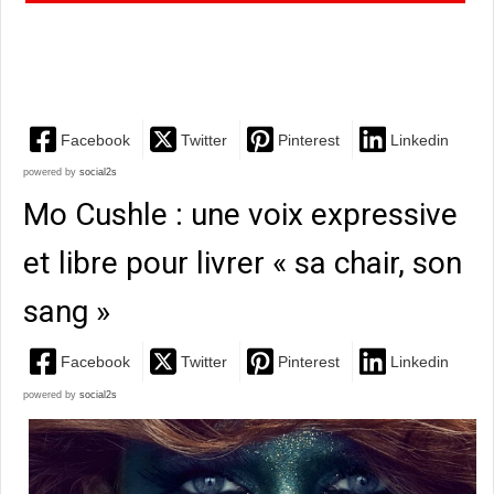
une très mélodieuse confrontation entre deux
sensibilités...
Facebook
Twitter
Pinterest
Linkedin
powered by
social2s
Mo Cushle : une voix expressive
et libre pour livrer « sa chair, son
sang »
Facebook
Twitter
Pinterest
Linkedin
powered by
social2s