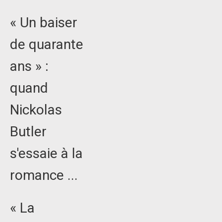
« Un baiser
de quarante
ans » :
quand
Nickolas
Butler
s'essaie à la
romance ...
« La