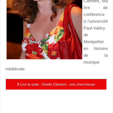
Clément, Ma
ître de
conférence
à l'université
Paul-Valéry
de
Montpellier
en histoire
de la
musique
médiévale.
Lire la suite : Gisèle Clément : une chercheuse
universitaire au service de la pratique musicale afin de
former un...