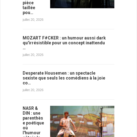
pièce
taillée
pou…
juillet 20, 2026
MOZART F#CKER : un humour aussi dark
qu'irrésistible pour un concept inattendu
…
juillet 20, 2026
Desperate Housemen : un spectacle
sexiste que seuls les comédiens à la joie
co…
juillet 20, 2026
NASR &
DIN : une
parenthès
e poétique
où
l'humour