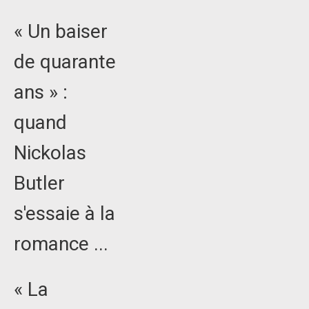
« Un baiser
de quarante
ans » :
quand
Nickolas
Butler
s'essaie à la
romance ...
« La