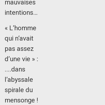
mauvaises
intentions…
« L’homme
qui n’avait
pas assez
d’une vie » :
....dans
l’abyssale
spirale du
mensonge !