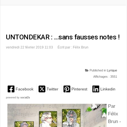
UNTONDEKAR : …sans fausses notes !
vendredi 22 février 2019 11:03
Écrit par : Félix Brun
Published in
Lyrique
Affichages : 3551
Facebook
Twitter
Pinterest
Linkedin
powered by
social2s
Par
Félix
Brun -