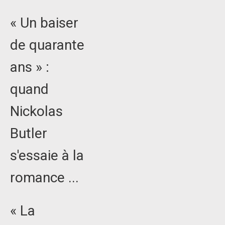
« Un baiser
de quarante
ans » :
quand
Nickolas
Butler
s'essaie à la
romance ...
« La