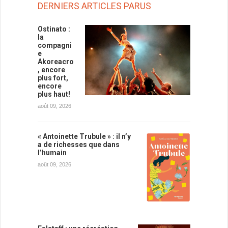
DERNIERS ARTICLES PARUS
Ostinato :
la
compagni
e
Akoreacro
, encore
plus fort,
encore
plus haut!
août 09, 2026
« Antoinette Trubule » : il n’y
a de richesses que dans
l’humain
août 09, 2026