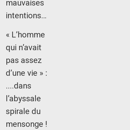
mauvaises
intentions…
« L’homme
qui n’avait
pas assez
d’une vie » :
....dans
l’abyssale
spirale du
mensonge !