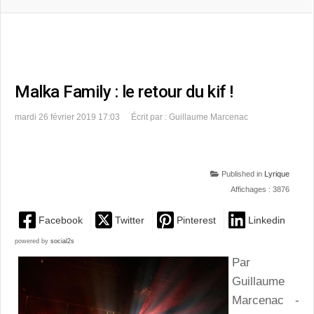
Malka Family : le retour du kif !
mardi 26 février 2019 17:03
Écrit par : Guillaume Marcenac
Published in
Lyrique
Affichages : 3876
Facebook
Twitter
Pinterest
Linkedin
powered by
social2s
Par
Guillaume
Marcenac -