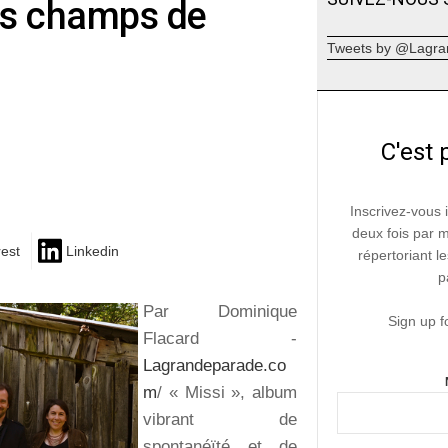
des champs de
Tweets by @Lagra
C'est 
Inscrivez-vous 
deux fois par 
rest
Linkedin
répertoriant le
p
Par Dominique
Sign up f
Flacard -
Lagrandeparade.co
m
/ « Missi », album
vibrant de
spontanéïté et de