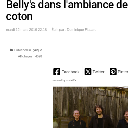
Belly's dans l'ambiance 
coton
mardi 12 mars 2019 22:18
Écrit par : Dominique Flacard
Published in
Lyrique
Affichages : 4528
Facebook
Twitter
Pinte
powered by
social2s