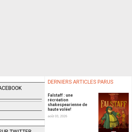
DERNIERS ARTICLES PARUS
FACEBOOK
Falstaff : une
récréation
shakespearienne de
haute volée!
août 03, 2026
SUR TWITTER