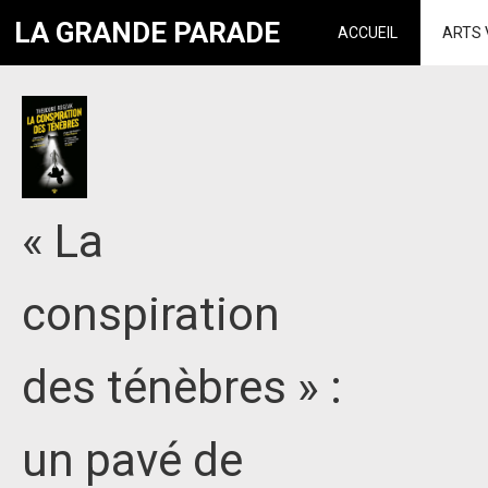
LA GRANDE PARADE
ACCUEIL
ARTS 
« La
conspiration
des ténèbres » :
un pavé de