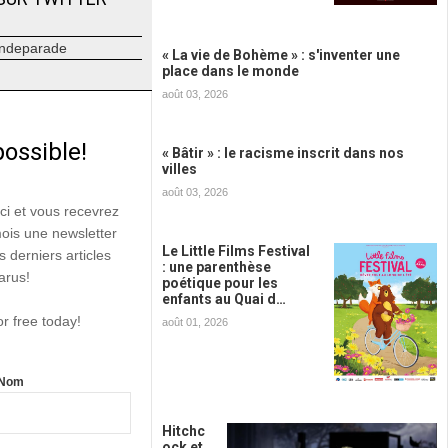
ndeparade
« La vie de Bohème » : s'inventer une
place dans le monde
août 03, 2026
possible!
« Bâtir » : le racisme inscrit dans nos
villes
août 03, 2026
ici et vous recevrez
mois une newsletter
Le Little Films Festival
s derniers articles
: une parenthèse
arus!
poétique pour les
enfants au Quai d…
or free today!
août 01, 2026
Nom
Hitchc
ock et