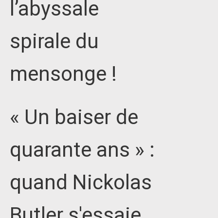
l’abyssale
spirale du
mensonge !
« Un baiser de
quarante ans » :
quand Nickolas
Butler s'essaie