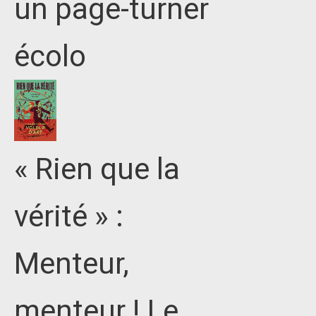
un page-turner
écolo
« Rien que la
vérité » :
Menteur,
menteur ! Le