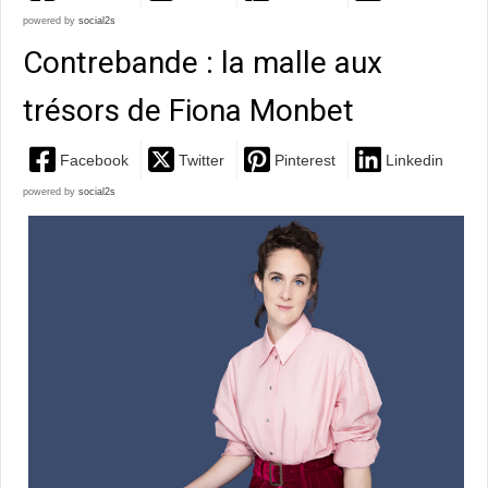
powered by
social2s
Contrebande : la malle aux
trésors de Fiona Monbet
Facebook
Twitter
Pinterest
Linkedin
powered by
social2s