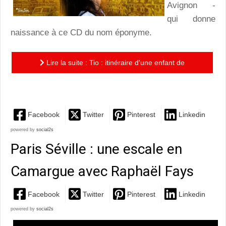
Avignon -
qui donne
naissance à ce CD du nom éponyme.
Lire la suite : Tio : itinéraire d'une enfant de
Brassens
Facebook
Twitter
Pinterest
Linkedin
powered by
social2s
Paris Séville : une escale en
Camargue avec Raphaël Fays
Facebook
Twitter
Pinterest
Linkedin
powered by
social2s