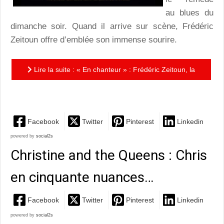
au blues du
dimanche soir. Quand il arrive sur scène, Frédéric
Zeitoun offre d’emblée son immense sourire.
Lire la suite : « En chanteur » : Frédéric Zeitoun, la
vie qui va…
Facebook
Twitter
Pinterest
Linkedin
powered by
social2s
Christine and the Queens : Chris
en cinquante nuances…
Facebook
Twitter
Pinterest
Linkedin
powered by
social2s