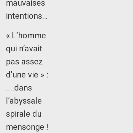
mauvaises
intentions…
« L’homme
qui n’avait
pas assez
d’une vie » :
....dans
l’abyssale
spirale du
mensonge !