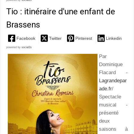
powered by
social2s
Tio : itinéraire d'une enfant de
Brassens
Facebook
Twitter
Pinterest
Linkedin
powered by
social2s
Par
Dominique
Flacard -
Lagrandepar
ade.fr
/
Spectacle
musical -
présenté
deux
saisons à