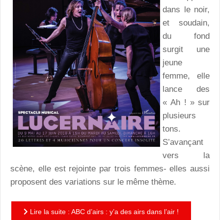
dans le noir,
et soudain,
du fond
surgit une
jeune
femme, elle
lance des
« Ah ! » sur
plusieurs
tons.
S’avançant
vers la
scène, elle est rejointe par trois femmes- elles aussi
proposent des variations sur le même thème.
Lire la suite : ABC d’airs : y’a des airs dans l’air !