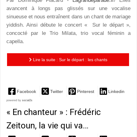
Par Dominique Flacard -
Lagrandeparade.fr
/ Elles
avancent à longs pas glissés sur une vocalise
sinueuse et nous entraînent dans un chant de mariage
yiddish. Ainsi débute le concert « Sur le départ »,
concocté par le Trio Milata, trio vocal féminin a
capella.
Lire la suite : Sur le départ : les chants
polyphoniques du Trio Milata
Facebook
Twitter
Pinterest
Linkedin
powered by
social2s
« En chanteur » : Frédéric
Zeitoun, la vie qui va…