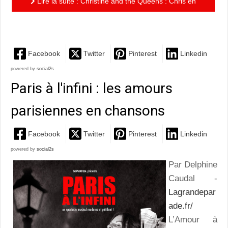
Lire la suite : Christine and the Queens : Chris en
cinquante nuances…
Facebook
Twitter
Pinterest
Linkedin
powered by
social2s
Paris à l'infini : les amours
parisiennes en chansons
Facebook
Twitter
Pinterest
Linkedin
powered by
social2s
Par Delphine
Caudal -
Lagrandepar
ade.fr/
L’Amour à