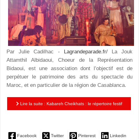
Par Julie Cadilhac -
Lagrandeparade.fr/
La Jouk
Attamthil Albidaoui, Choeur de la Représentation
Bidaoui, est une association dont l’objectif est de
perpétuer le patrimoine des arts du spectacle du
Maroc, et en particulier de la région de Casablanca.
Lire la suite : Kabareh Cheikhats : le répertoire festif
et engagé made in Casa de la Jouk Attamthil Albidaoui
Facebook
Twitter
Pinterest
Linkedin