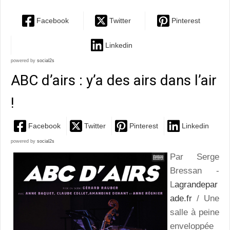
Facebook
Twitter
Pinterest
Linkedin
powered by
social2s
ABC d’airs : y’a des airs dans l’air
!
Facebook
Twitter
Pinterest
Linkedin
powered by
social2s
Par Serge
Bressan -
L
agrandepar
ade.fr
/ Une
salle à peine
enveloppée