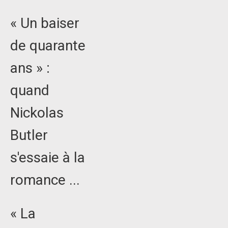
« Un baiser
de quarante
ans » :
quand
Nickolas
Butler
s'essaie à la
romance ...
« La