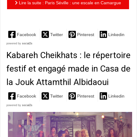
Lire la suite : Paris Séville : une escale en Camargue
avec Raphaël Fays
Facebook
Twitter
Pinterest
Linkedin
powered by
social2s
Kabareh Cheikhats : le répertoire
festif et engagé made in Casa de
la Jouk Attamthil Albidaoui
Facebook
Twitter
Pinterest
Linkedin
powered by
social2s