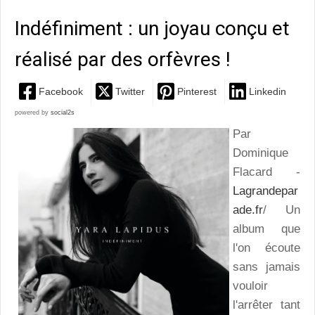
Indéfiniment : un joyau conçu et
réalisé par des orfèvres !
Facebook
Twitter
Pinterest
Linkedin
powered by
social2s
Par
Dominique
Flacard -
Lagrandepar
ade.fr
/ Un
album que
l'on écoute
sans jamais
vouloir
l'arrêter tant