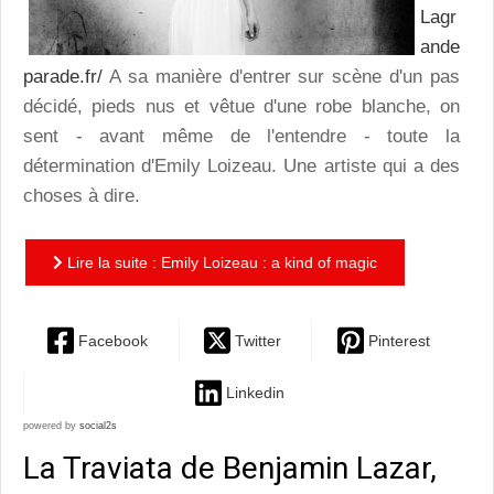
Lagr
ande
parade.fr/
A sa manière d'entrer sur scène d'un pas
décidé, pieds nus et vêtue d'une robe blanche, on
sent - avant même de l'entendre - toute la
détermination d'Emily Loizeau. Une artiste qui a des
choses à dire.
Lire la suite : Emily Loizeau : a kind of magic
Facebook
Twitter
Pinterest
Linkedin
powered by
social2s
La Traviata de Benjamin Lazar,