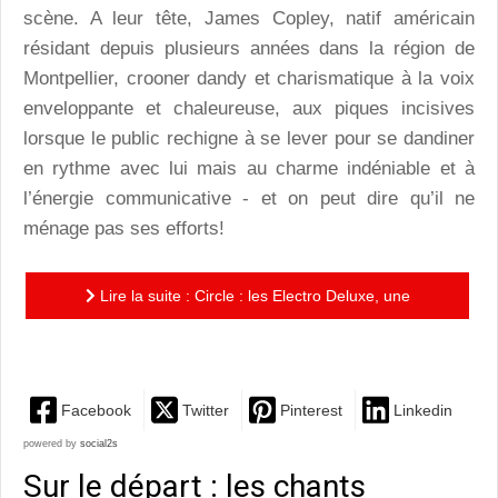
scène. A leur tête, James Copley, natif américain
résidant depuis plusieurs années dans la région de
Montpellier, crooner dandy et charismatique à la voix
enveloppante et chaleureuse, aux piques incisives
lorsque le public rechigne à se lever pour se dandiner
en rythme avec lui mais au charme indéniable et à
l’énergie communicative - et on peut dire qu’il ne
ménage pas ses efforts!
Lire la suite : Circle : les Electro Deluxe, une
récréation jazzy délicieuse
Facebook
Twitter
Pinterest
Linkedin
powered by
social2s
Sur le départ : les chants