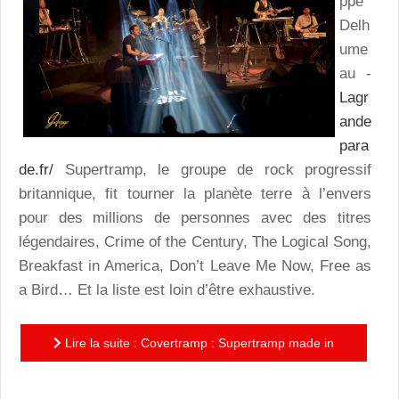
ppe
Delh
ume
au -
Lagr
ande
para
de.fr/
Supertramp, le groupe de rock progressif
britannique, fit tourner la planète terre à l’envers
pour des millions de personnes avec des titres
légendaires, Crime of the Century, The Logical Song,
Breakfast in America, Don’t Leave Me Now, Free as
a Bird… Et la liste est loin d’être exhaustive.
Lire la suite : Covertramp : Supertramp made in
France