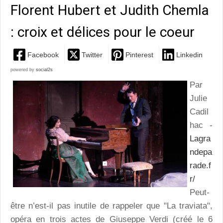
Florent Hubert et Judith Chemla
: croix et délices pour le coeur
Facebook
Twitter
Pinterest
Linkedin
powered by
social2s
Par
Julie
Cadil
hac -
Lagra
ndepa
rade.f
r/
Peut-
être n’est-il pas inutile de rappeler que "La traviata",
opéra en trois actes de Giuseppe Verdi (créé le 6