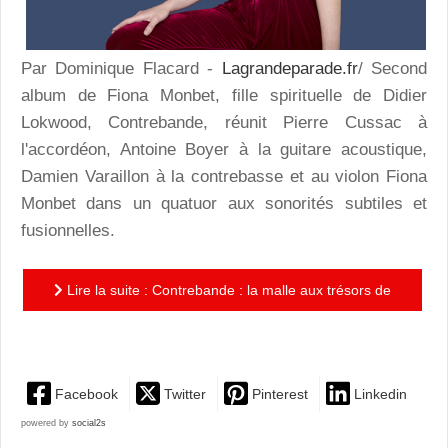
Par Dominique Flacard -
Lagrandeparade.fr
/ Second
album de Fiona Monbet, fille spirituelle de Didier
Lokwood, Contrebande, réunit Pierre Cussac à
l'accordéon, Antoine Boyer à la guitare acoustique,
Damien Varaillon à la contrebasse et au violon Fiona
Monbet dans un quatuor aux sonorités subtiles et
fusionnelles.
Lire la suite : Contrebande : la malle aux trésors de
Fiona Monbet
Facebook
Twitter
Pinterest
Linkedin
powered by
social2s