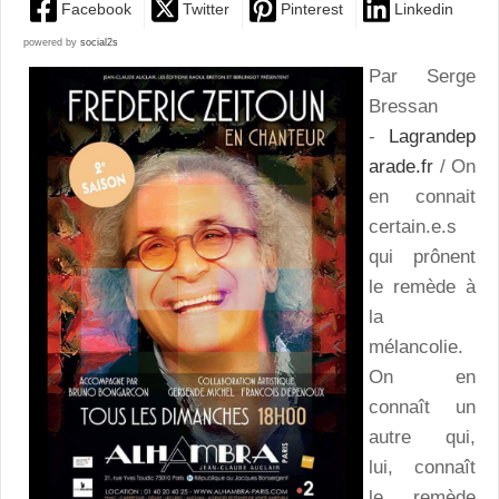
Facebook
Twitter
Pinterest
Linkedin
powered by
social2s
Par Serge
Bressan
-
Lagrandep
arade.fr
/ On
en connait
certain.e.s
qui prônent
le remède à
la
mélancolie.
On en
connaît un
autre qui,
lui, connaît
le remède