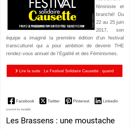
féministe et
branché! Du
22 au 25 juin
2017, son
équipe a imaginé la première édition d’un festival
transculturel qui a pour ambition de devenir THE
rendez-vous annuel de l’Egalité et des Féminismes.
Lire la suite : Le Festival Solidaire Causette : quand
Bordeaux vibre au tempo de l'égalité femmes-hommes
Facebook
Twitter
Pinterest
Linkedin
powered by
social2s
Les Brassens : une moustache