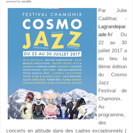
powered by
social2s
Par Julie
Cadilhac -
Lagrandepar
ade.fr/
Du
22 au 30
juillet 2017 a
eu lieu la
8ème édition
du Cosmo
Jazz
Festival de
Chamonix.
Au
programme,
des
concerts en altitude dans des cadres exceptionnels (