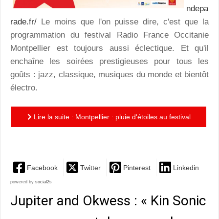
ndepa
rade.fr/
Le moins que l'on puisse dire, c'est que la
programmation du festival Radio France Occitanie
Montpellier est toujours aussi éclectique. Et qu'il
enchaîne les soirées prestigieuses pour tous les
goûts : jazz, classique, musiques du monde et bientôt
électro.
Lire la suite : Montpellier : pluie d'étoiles au festival
Radio France Occitanie
Facebook
Twitter
Pinterest
Linkedin
powered by
social2s
Jupiter and Okwess : « Kin Sonic