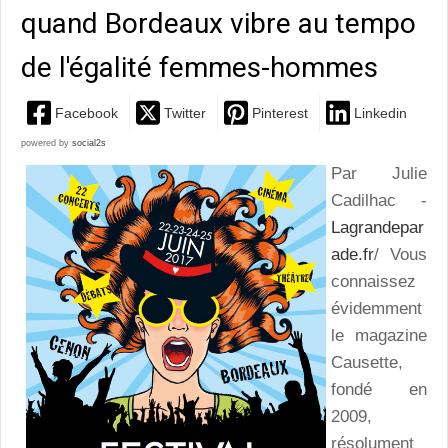
quand Bordeaux vibre au tempo
de l'égalité femmes-hommes
Facebook
Twitter
Pinterest
Linkedin
powered by
social2s
Par Julie
Cadilhac -
Lagrandepar
ade.fr
/ Vous
connaissez
évidemment
le magazine
Causette,
fondé en
2009,
résolument