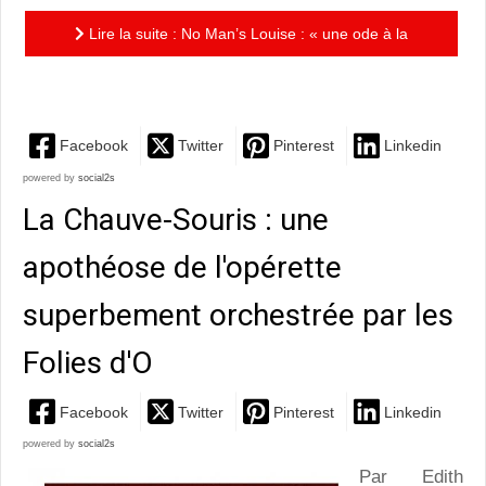
Lire la suite : No Man’s Louise : « une ode à la
nature savourante et envoutante »
Facebook
Twitter
Pinterest
Linkedin
powered by
social2s
La Chauve-Souris : une
apothéose de l'opérette
superbement orchestrée par les
Folies d'O
Facebook
Twitter
Pinterest
Linkedin
powered by
social2s
Par Edith