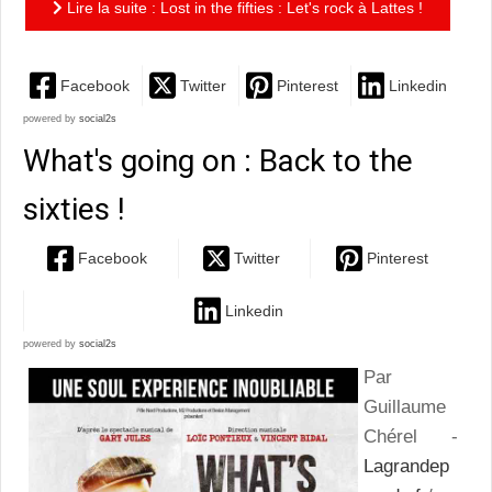
Lire la suite : Lost in the fifties : Let's rock à Lattes !
Facebook
Twitter
Pinterest
Linkedin
powered by
social2s
What's going on : Back to the
sixties !
Facebook
Twitter
Pinterest
Linkedin
powered by
social2s
Par
Guillaume
Chérel -
Lagrandep