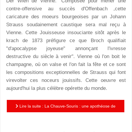
Der Wien de Vienne. "Composée pour mener une
contre-offensive au succès d'Offenbach ,cette
caricature des moeurs bourgeoises par un Johann
Strauss soudainement caustique sera mal reçu à
Vienne. Cette Jouisseuse insouciante sitôt après le
krach de 1873 préfigure ce que Broch qualifiait
"d'apocalypse joyeuse" annonçant l'ivresse
destructive du siècle à venir". Vienne où l'on boit le
champagne, où on valse et l'on fait la fête et ce sont
les compositions exceptionnelles de Strauss qui font
virevolter ces noceurs jouissifs. Cette oeuvre est
aujourd'hui la plus célèbre opérette du monde.
Lire la suite : La Chauve-Souris : une apothéose de
l'opérette superbement orchestrée par les Folies d'O