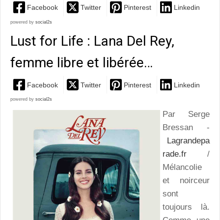
Facebook
Twitter
Pinterest
Linkedin
powered by
social2s
Lust for Life : Lana Del Rey,
femme libre et libérée…
Facebook
Twitter
Pinterest
Linkedin
powered by
social2s
Par Serge
Bressan -
Lagrandepa
rade.fr
/
Mélancolie
et noirceur
sont
toujours là.