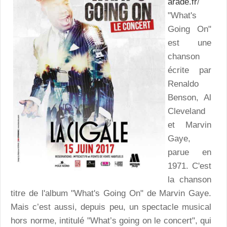
arade.fr
/
"What's
Going On"
est une
chanson
écrite par
Renaldo
Benson, Al
Cleveland
et Marvin
Gaye,
parue en
1971. C'est
la chanson
titre de l'album "What's Going On" de Marvin Gaye.
Mais c’est aussi, depuis peu, un spectacle musical
hors norme, intitulé "What’s going on le concert", qui