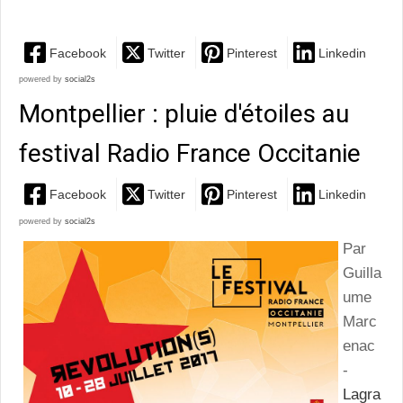
Facebook
Twitter
Pinterest
Linkedin
powered by
social2s
Montpellier : pluie d'étoiles au
festival Radio France Occitanie
Facebook
Twitter
Pinterest
Linkedin
powered by
social2s
Par
Guilla
ume
Marc
enac
-
Lagra