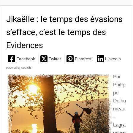
Jikaëlle : le temps des évasions
s’efface, c’est le temps des
Evidences
Facebook
Twitter
Pinterest
Linkedin
powered by
social2s
Par
Philip
pe
Delhu
meau
-
Lagra
ndepa