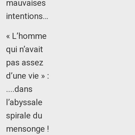
mauvaises
intentions…
« L’homme
qui n’avait
pas assez
d’une vie » :
....dans
l’abyssale
spirale du
mensonge !