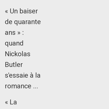
« Un baiser
de quarante
ans » :
quand
Nickolas
Butler
s'essaie à la
romance ...
« La