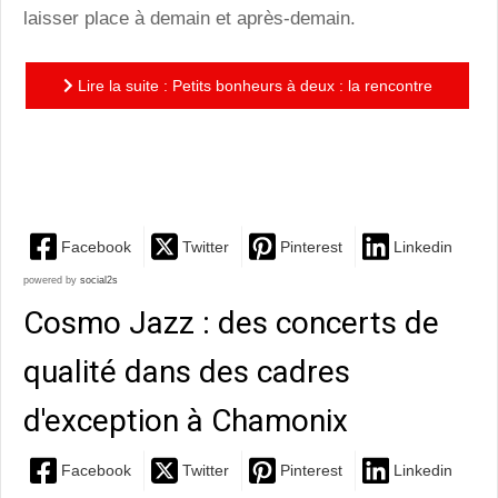
laisser place à demain et après-demain.
Lire la suite : Petits bonheurs à deux : la rencontre
d’un souffleur de rêves et d’une émotion déclinée à
l’amour !
Facebook
Twitter
Pinterest
Linkedin
powered by
social2s
Cosmo Jazz : des concerts de
qualité dans des cadres
d'exception à Chamonix
Facebook
Twitter
Pinterest
Linkedin