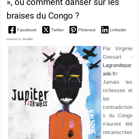
», ou comment danser sur les
braises du Congo ?
Facebook
Twitter
Pinterest
Linkedin
powered by
social2s
Par Virginie
Gossart -
Lagrandepar
ade.fr
/
Jamais les
richesses et
les
contradiction
s du Congo
n'auront été
retranscrites