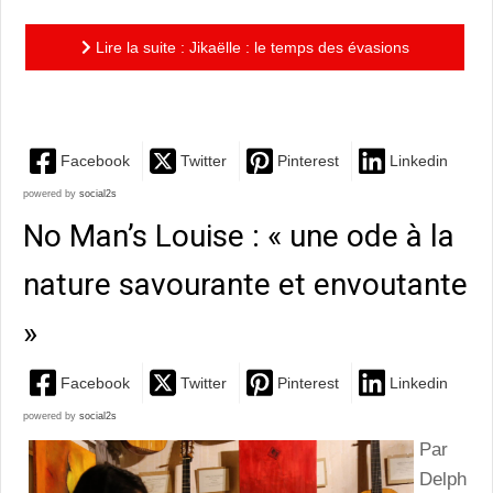
Lire la suite : Jikaëlle : le temps des évasions
s’efface, c’est le temps des Evidences
Facebook
Twitter
Pinterest
Linkedin
powered by
social2s
No Man’s Louise : « une ode à la
nature savourante et envoutante
»
Facebook
Twitter
Pinterest
Linkedin
powered by
social2s
Par
Delph