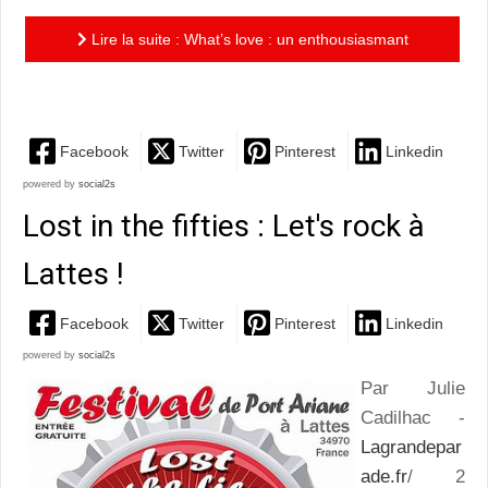
Lire la suite : What’s love : un enthousiasmant
hommage à Tina Turner
Facebook
Twitter
Pinterest
Linkedin
powered by
social2s
Lost in the fifties : Let's rock à
Lattes !
Facebook
Twitter
Pinterest
Linkedin
powered by
social2s
Par Julie
Cadilhac -
Lagrandepar
ade.fr
/ 2