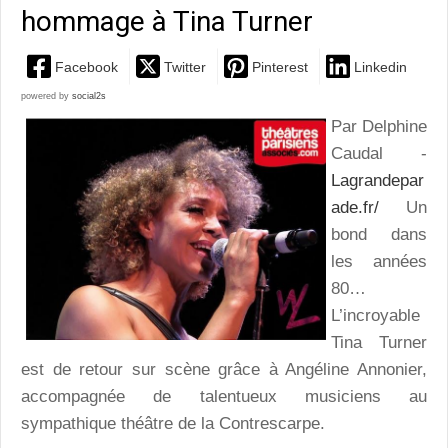
hommage à Tina Turner
Facebook
Twitter
Pinterest
Linkedin
powered by
social2s
Par Delphine
Caudal -
Lagrandepar
ade.fr/
Un
bond dans
les années
80…
L’incroyable
Tina Turner
est de retour sur scène grâce à Angéline Annonier,
accompagnée de talentueux musiciens au
sympathique théâtre de la Contrescarpe.