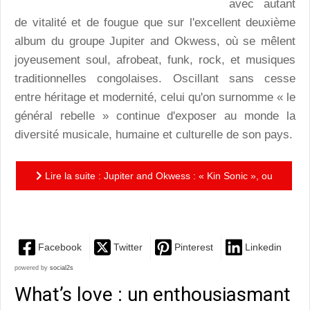
avec autant
de vitalité et de fougue que sur l'excellent deuxième
album du groupe Jupiter and Okwess, où se mêlent
joyeusement soul, afrobeat, funk, rock, et musiques
traditionnelles congolaises. Oscillant sans cesse
entre héritage et modernité, celui qu'on surnomme « le
général rebelle » continue d'exposer au monde la
diversité musicale, humaine et culturelle de son pays.
Lire la suite : Jupiter and Okwess : « Kin Sonic », ou
comment danser sur les braises du Congo ?
Facebook
Twitter
Pinterest
Linkedin
powered by
social2s
What’s love : un enthousiasmant