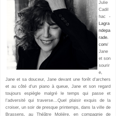
Julie
Cadil
hac -
Lagra
ndepa
rade.
com
/
Jane
et son
sourir
e,
Jane et sa douceur, Jane devant une forêt d’archers
et au côté d’un piano à queue, Jane et son regard
toujours espiègle malgré le temps qui passe et
l’adversité qui traverse…Quel plaisir exquis de la
croiser, un soir de presque printemps, dans la ville de
Brassens, au Théâtre Molière, en compagnie de