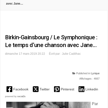
avec Jane…
Birkin-Gainsbourg / Le Symphonique :
Le temps d’une chanson avec Jane…
dimanche 17 mars 2019 20:22
Écrit par : Julie Cadilhac
Published in
Lyrique
Affichages : 4667
Facebook
Twitter
Pinterest
Linkedin
powered by
social2s
Par