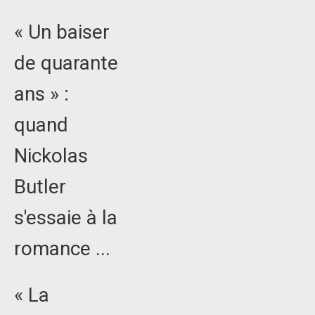
« Un baiser
de quarante
ans » :
quand
Nickolas
Butler
s'essaie à la
romance ...
« La