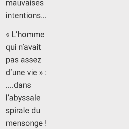
mauvaises
intentions…
« L’homme
qui n’avait
pas assez
d’une vie » :
....dans
l’abyssale
spirale du
mensonge !