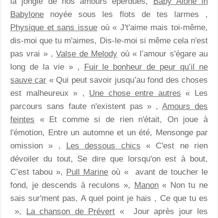
la jongle de nos amours éperdues,
Baby Alone in
Babylone
noyée sous les flots de tes larmes ,
Physique et sans issue
où « J't'aime mais toi-même,
dis-moi que tu m'aimes, Dis-le-moi si même cela n'est
pas vrai » ,
Valse de Melody
où « l’amour s'égare au
long de la vie » ,
Fuir le bonheur de peur qu’il ne
sauve
car
« Qui peut savoir jusqu’au fond des choses
est malheureux » ,
Une chose entre autres
« Les
parcours sans faute n'existent pas » ,
Amours des
feintes
« Et comme si de rien n'était, On joue à
l'émotion, Entre un automne et un été, Mensonge par
omission » ,
Les dessous chics
« C'est ne rien
dévoiler du tout, Se dire que lorsqu'on est à bout,
C’est tabou »,
Pull Marine
où « avant de toucher le
fond, je descends à reculons »,
Manon
« Non tu ne
sais sur'ment pas, A quel point je hais , Ce que tu es
»,
La chanson de Prévert
« Jour après jour les