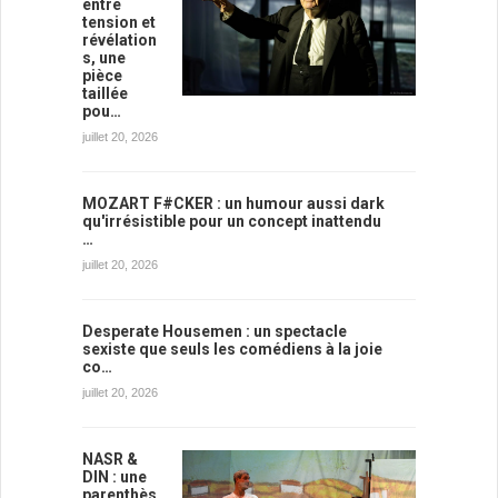
entre
tension et
révélation
s, une
pièce
taillée
pou…
juillet 20, 2026
MOZART F#CKER : un humour aussi dark
qu'irrésistible pour un concept inattendu
…
juillet 20, 2026
Desperate Housemen : un spectacle
sexiste que seuls les comédiens à la joie
co…
juillet 20, 2026
NASR &
DIN : une
parenthès