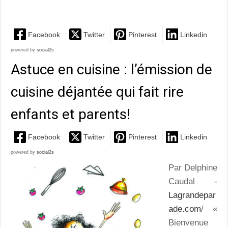
magique et inclassable, dont les paillettes font briller...
Facebook
Twitter
Pinterest
Linkedin
powered by
social2s
Astuce en cuisine : l’émission de
cuisine déjantée qui fait rire
enfants et parents!
Facebook
Twitter
Pinterest
Linkedin
powered by
social2s
Par Delphine
Caudal -
Lagrandepar
ade.com
/ «
Bienvenue