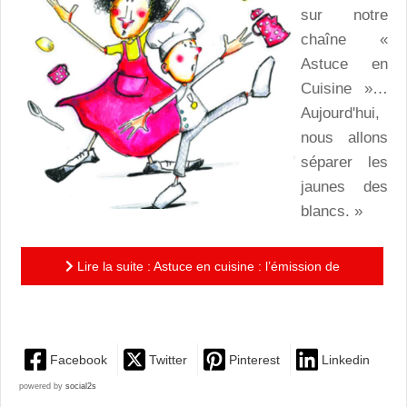
sur notre
chaîne «
Astuce en
Cuisine »…
Aujourd'hui,
nous allons
séparer les
jaunes des
blancs. »
Lire la suite : Astuce en cuisine : l’émission de
cuisine déjantée qui fait rire enfants et parents!
Facebook
Twitter
Pinterest
Linkedin
powered by
social2s