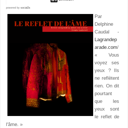
powered by
social2s
Par
Delphine
Caudal -
Lagrandep
arade.com
/
« Vous
voyez ses
yeux ? Ils
ne reflètent
rien. On dit
pourtant
que les
yeux sont
le reflet de
l'âme. »