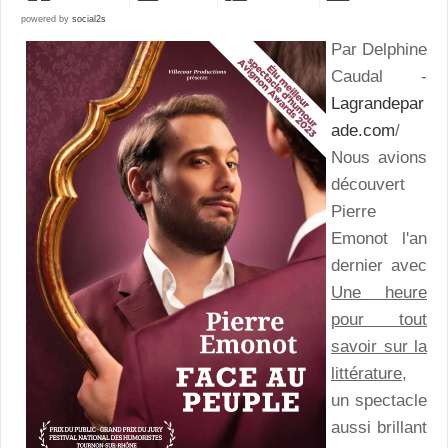
powered by
social2s
Par Delphine
Caudal -
Lagrandepar
ade.com
/
Nous avions
découvert
Pierre
Emonot l'an
dernier avec
Une heure
pour tout
savoir sur la
littérature
,
un spectacle
aussi brillant