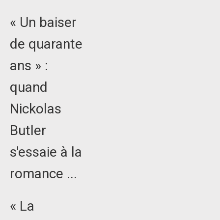
« Un baiser
de quarante
ans » :
quand
Nickolas
Butler
s'essaie à la
romance ...
« La