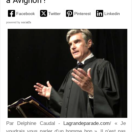
à Avignon !
Facebook
Twitter
Pinterest
Linkedin
powered by
social2s
Par Delphine Caudal -
Lagrandeparade.com
/ « Je
voudrais vous parler d’un homme bon ». Il n’est pas