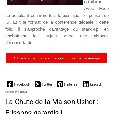
qu'hilarant.
Avec
Face
au peuple
, il confirme tout le bien que l'on pensait de
lui. Exit le format de la conférence décalée : cette
fois, il s'approche davantage du stand-up, en
enchaînant les sujets avec une aisance
déconcertante.
Lire la suite : Face au peuple : un seul en scène qui
fait mouche !
Facebook
Twitter
Pinterest
Linkedin
powered by
social2s
La Chute de la Maison Usher :
Frissons garantis !