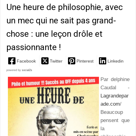
Une heure de philosophie, avec
un mec qui ne sait pas grand-
chose : une leçon drôle et
passionnante !
Facebook
Twitter
Pinterest
Linkedin
powered by
social2s
Par delphine
Caudal -
Lagrandepar
ade.com
/
Beaucoup
pensent que
la