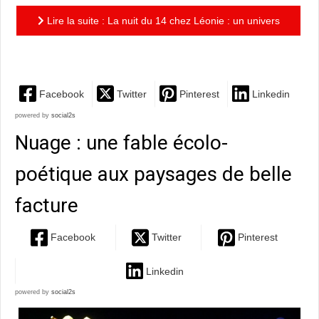
Lire la suite : La nuit du 14 chez Léonie : un univers
mi-satin mi-violent brillamment mis en scène
Facebook
Twitter
Pinterest
Linkedin
powered by
social2s
Nuage : une fable écolo-
poétique aux paysages de belle
facture
Facebook
Twitter
Pinterest
Linkedin
powered by
social2s