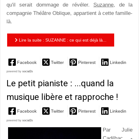
qu'il serait dommage de révéler.
Suzanne,
de la
compagnie Théâtre Oblique, appartient à cette famille-
là.
Lire la suite : SUZANNE : ce qui est déjà là...
Facebook
Twitter
Pinterest
Linkedin
powered by
social2s
Le petit pianiste : ...quand la
musique libère et rapproche !
Facebook
Twitter
Pinterest
Linkedin
powered by
social2s
Par Julie
Cadilhac
-