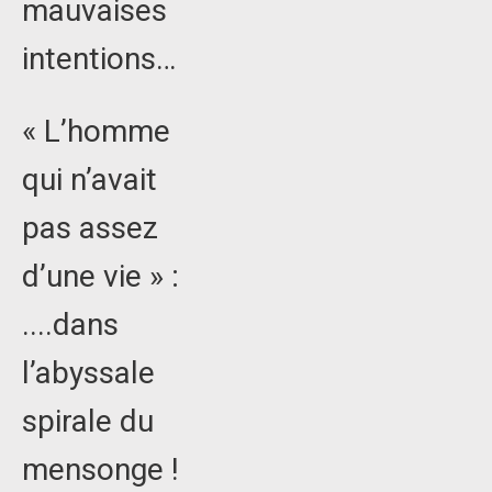
mauvaises
intentions…
« L’homme
qui n’avait
pas assez
d’une vie » :
....dans
l’abyssale
spirale du
mensonge !