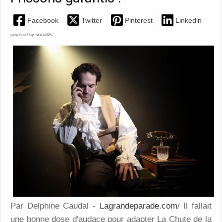
Facebook
Twitter
Pinterest
Linkedin
powered by
social2s
Par Delphine Caudal -
Lagrandeparade.com
/ Il fallait
une bonne dose d'audace pour adapter
La Chute de la