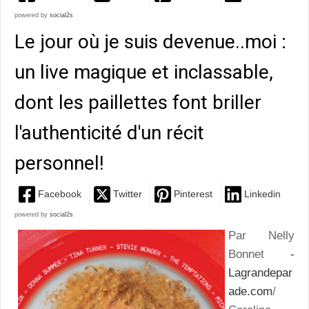
powered by
social2s
Le jour où je suis devenue..moi :
un live magique et inclassable,
dont les paillettes font briller
l'authenticité d'un récit
personnel!
Facebook
Twitter
Pinterest
Linkedin
powered by
social2s
Par Nelly
Bonnet
-
Lagrandepar
ade.com
/