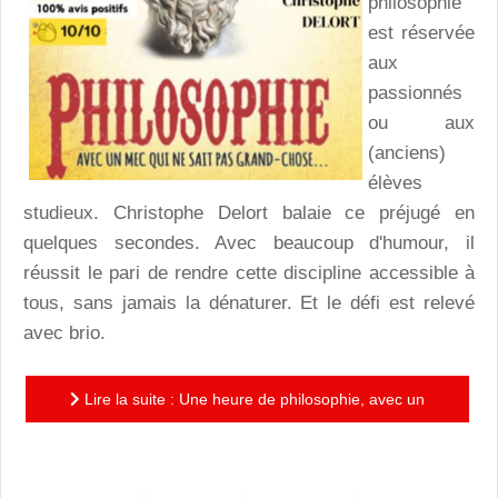
philosophie
est réservée
aux
passionnés
ou aux
(anciens)
élèves
studieux. Christophe Delort balaie ce préjugé en
quelques secondes. Avec beaucoup d'humour, il
réussit le pari de rendre cette discipline accessible à
tous, sans jamais la dénaturer. Et le défi est relevé
avec brio.
Lire la suite : Une heure de philosophie, avec un
mec qui ne sait pas grand-chose : une leçon drôle et...