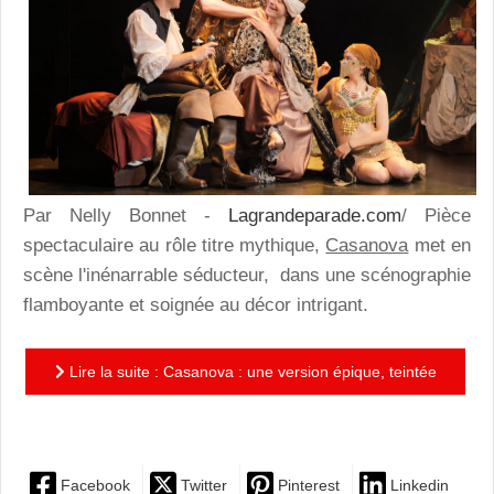
Par Nelly Bonnet -
Lagrandeparade.com
/ Pièce
spectaculaire au rôle titre mythique,
Casanova
met en
scène l'inénarrable séducteur, dans une scénographie
flamboyante et soignée au décor intrigant.
Lire la suite : Casanova : une version épique, teintée
d'humour et follement sensuelle, de l'escroc voleur et...
Facebook
Twitter
Pinterest
Linkedin