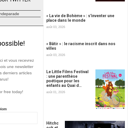
ndeparade
« La vie de Bohème » : s'inventer une
place dans le monde
août 03, 2026
possible!
« Bâtir » : le racisme inscrit dans nos
villes
août 03, 2026
ici et vous recevrez
mois une newsletter
Le Little Films Festival
s derniers articles
: une parenthèse
arus!
poétique pour les
enfants au Quai d…
or free today!
août 01, 2026
Nom
Hitchc
ock et