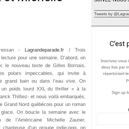
Tweets by @Lagra
C'est 
ressan -
Lagrandeparade.fr
/ Trois
 lecture pour une semaine. D’abord, on
Inscrivez-vous 
 le nouveau texte de Gilles Bornais,
deux fois par 
s polars impeccables, qui invite à
répertoriant le
p
le grand bain ou dans l’eau vive. On
un poids lourd XXL du thriller « à la
Sign up f
ranck Thilliez- et nous voilà embarqués,
 le Grand Nord québécois pour un roman
 glace. On boucle la semaine avec le
n de l’Américaine Michelle Zauner,
chanteuse d’un groupe indie-pop- on