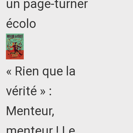
un page-turner
écolo
« Rien que la
vérité » :
Menteur,
menteur ! Le