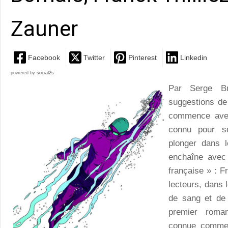
Zauner
Facebook
Twitter
Pinterest
Linkedin
powered by
social2s
Par Serge B
suggestions de
commence avec
connu pour se
plonger dans 
enchaîne avec 
française » : F
lecteurs, dans
de sang et de
premier roma
connue comme 