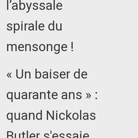
l’abyssale
spirale du
mensonge !
« Un baiser de
quarante ans » :
quand Nickolas
Butler s'essaie