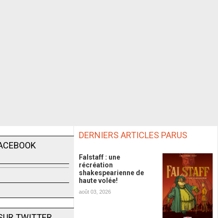
DERNIERS ARTICLES PARUS
FACEBOOK
Falstaff : une
récréation
shakespearienne de
haute volée!
août 03, 2026
SUR TWITTER