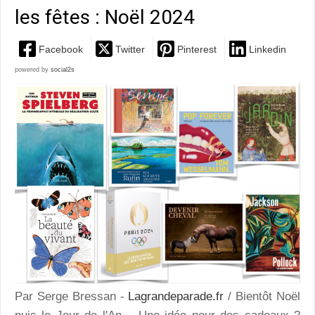
les fêtes : Noël 2024
Facebook
Twitter
Pinterest
Linkedin
powered by
social2s
Par Serge Bressan -
Lagrandeparade.fr
/ Bientôt Noël