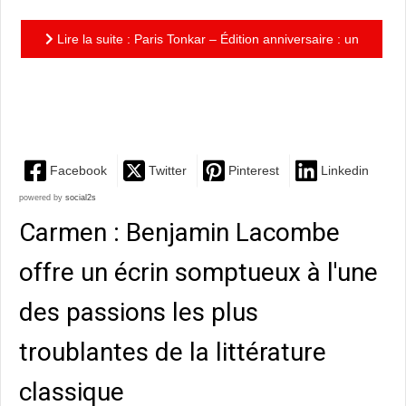
Lire la suite : Paris Tonkar – Édition anniversaire : un
livre incontournable pour connaître et comprendre
les...
Facebook
Twitter
Pinterest
Linkedin
powered by
social2s
Carmen : Benjamin Lacombe
offre un écrin somptueux à l'une
des passions les plus
troublantes de la littérature
classique