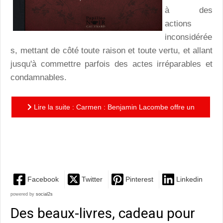
à des
actions
inconsidérée
s, mettant de côté toute raison et toute vertu, et allant
jusqu'à commettre parfois des actes irréparables et
condamnables.
Lire la suite : Carmen : Benjamin Lacombe offre un
écrin somptueux à l'une des passions les plus
troublantes de la...
Facebook
Twitter
Pinterest
Linkedin
powered by
social2s
Des beaux-livres, cadeau pour