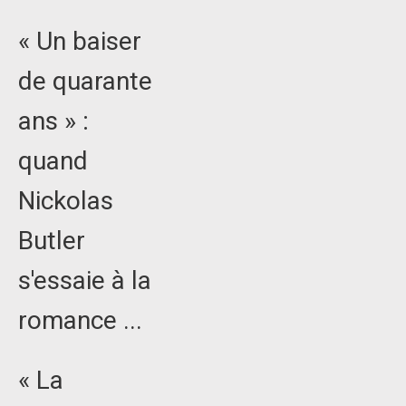
« Un baiser
de quarante
ans » :
quand
Nickolas
Butler
s'essaie à la
romance ...
« La