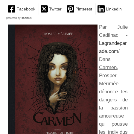
Facebook
Twitter
Pinterest
Linkedin
powered by
social2s
Par Julie
Cadilhac -
Lagrandepar
ade.com
/
Dans
Carmen
,
Prosper
Mérimée
dénonce les
dangers de
la passion
amoureuse
qui pousse
les individus