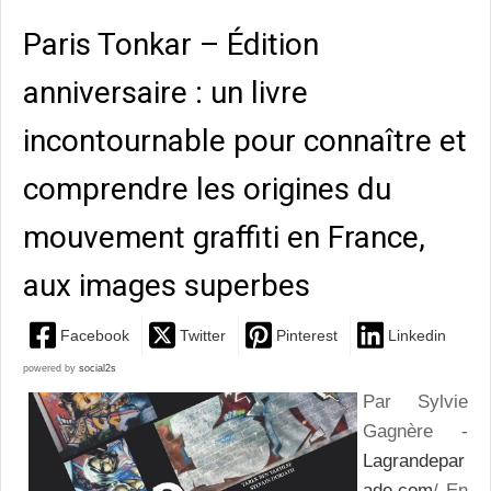
Paris Tonkar – Édition
anniversaire : un livre
incontournable pour connaître et
comprendre les origines du
mouvement graffiti en France,
aux images superbes
Facebook
Twitter
Pinterest
Linkedin
powered by
social2s
Par Sylvie
Gagnère -
Lagrandepar
ade.com
/ En