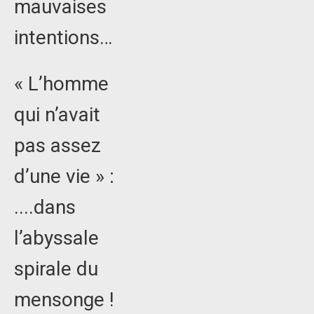
mauvaises
intentions…
« L’homme
qui n’avait
pas assez
d’une vie » :
....dans
l’abyssale
spirale du
mensonge !