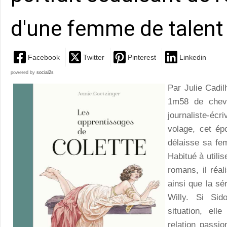
d'une femme de talent
Facebook
Twitter
Pinterest
Linkedin
powered by
social2s
Par Julie Cadi
1m58 de chev
journaliste-éc
volage, cet ép
délaisse sa fem
Habitué à utili
romans, il réal
ainsi que la sé
Willy. Si Sid
situation, el
relation passi