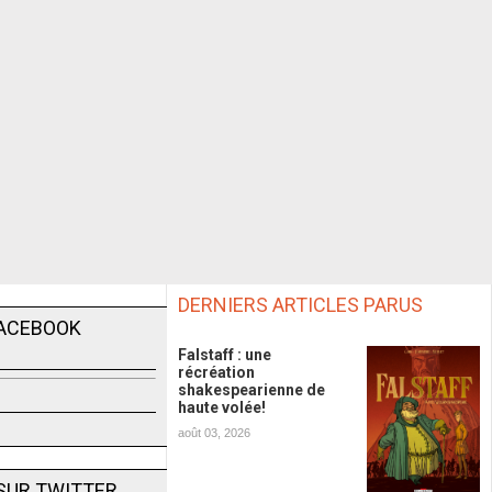
DERNIERS ARTICLES PARUS
FACEBOOK
Falstaff : une
récréation
shakespearienne de
haute volée!
août 03, 2026
SUR TWITTER