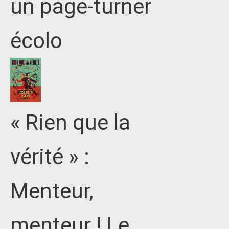
un page-turner
écolo
« Rien que la
vérité » :
Menteur,
menteur ! Le