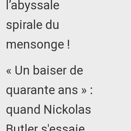
l’abyssale
spirale du
mensonge !
« Un baiser de
quarante ans » :
quand Nickolas
Butler s'essaie