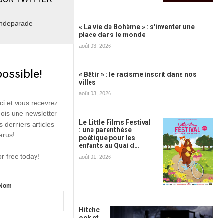
ndeparade
« La vie de Bohème » : s'inventer une
place dans le monde
août 03, 2026
possible!
« Bâtir » : le racisme inscrit dans nos
villes
août 03, 2026
ici et vous recevrez
mois une newsletter
Le Little Films Festival
s derniers articles
: une parenthèse
arus!
poétique pour les
enfants au Quai d…
or free today!
août 01, 2026
Nom
Hitchc
ock et