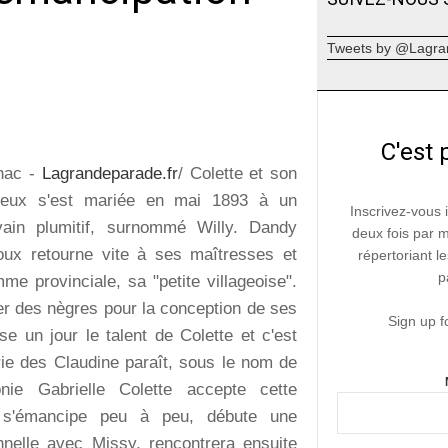
Tweets by @Lagra
C'est 
lhac -
Lagrandeparade.fr
/ Colette et son
eux s'est mariée en mai 1893 à un
Inscrivez-vous 
rivain plumitif, surnommé Willy. Dandy
deux fois par 
oux retourne vite à ses maîtresses et
répertoriant le
p
me provinciale, sa "petite villageoise".
ser des nègres pour la conception de ses
Sign up f
ise un jour le talent de Colette et c'est
rie des Claudine paraît, sous le nom de
onie Gabrielle Colette accepte cette
le s'émancipe peu à peu, débute une
onnelle avec Missy, rencontrera ensuite