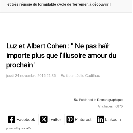
et très réussie du formidable cycle de Terremer, à découvrir !
Luz et Albert Cohen : " Ne pas haïr
importe plus que l'illusoire amour du
prochain"
jeudi 24 novembre 2016 21:36
Écrit par : Julie Cadilhac
Published in
Roman graphique
Affichages : 6870
Facebook
Twitter
Pinterest
Linkedin
powered by
social2s