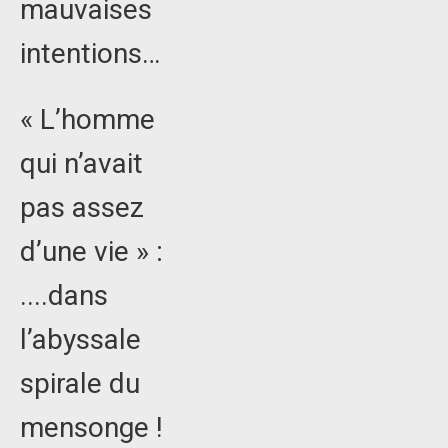
mauvaises
intentions…
« L’homme
qui n’avait
pas assez
d’une vie » :
....dans
l’abyssale
spirale du
mensonge !