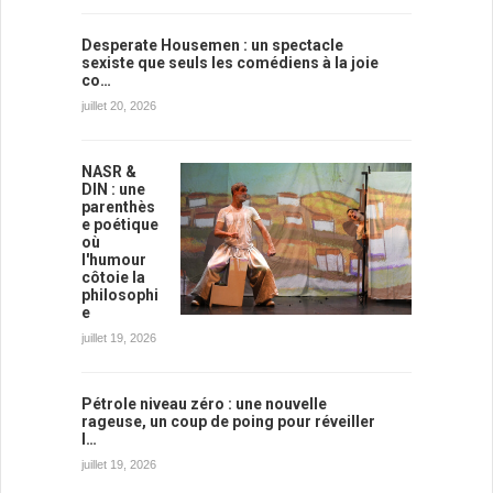
Desperate Housemen : un spectacle
sexiste que seuls les comédiens à la joie
co…
juillet 20, 2026
NASR &
DIN : une
parenthès
e poétique
où
l'humour
côtoie la
philosophi
e
juillet 19, 2026
Pétrole niveau zéro : une nouvelle
rageuse, un coup de poing pour réveiller
l…
juillet 19, 2026