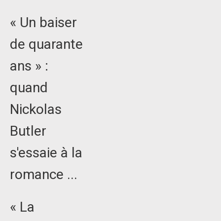
« Un baiser
de quarante
ans » :
quand
Nickolas
Butler
s'essaie à la
romance ...
« La