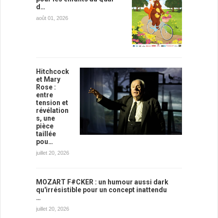
d…
août 01, 2026
Hitchcock
et Mary
Rose :
entre
tension et
révélation
s, une
pièce
taillée
pou…
juillet 20, 2026
MOZART F#CKER : un humour aussi dark
qu'irrésistible pour un concept inattendu
…
juillet 20, 2026