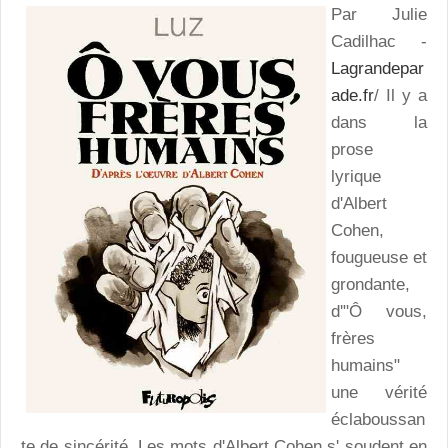
Par Julie
Cadilhac -
Lagrandepar
ade.fr
/ Il y a
dans la
prose
lyrique
d'Albert
Cohen,
fougueuse et
grondante,
d'"Ô vous,
frères
humains"
une vérité
éclaboussan
te de sincérité. Les mots d'Albert Cohen s' soudent en