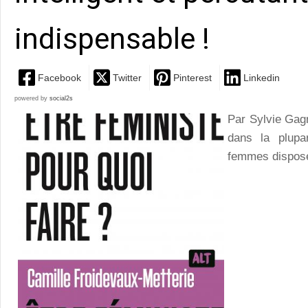
indispensable !
Facebook
Twitter
Pinterest
Linkedin
powered by
social2s
Par Sylvie Gag
dans la plupa
femmes dispose