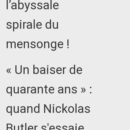
l’abyssale
spirale du
mensonge !
« Un baiser de
quarante ans » :
quand Nickolas
Butler s'essaie