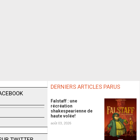
DERNIERS ARTICLES PARUS
FACEBOOK
Falstaff : une
récréation
shakespearienne de
haute volée!
août 03, 2026
SUR TWITTER