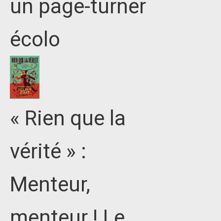
un page-turner
écolo
« Rien que la
vérité » :
Menteur,
menteur ! Le