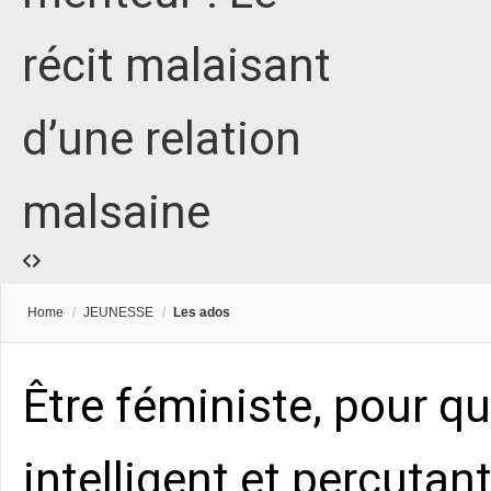
récit malaisant
d’une relation
malsaine
Home
/
JEUNESSE
/
Les ados
Être féministe, pour quo
intelligent et percutan