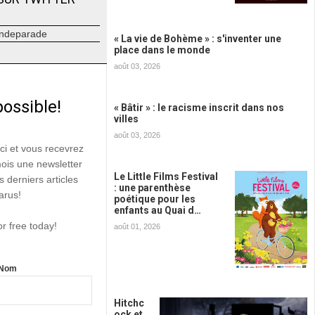
ndeparade
« La vie de Bohème » : s'inventer une
place dans le monde
août 03, 2026
possible!
« Bâtir » : le racisme inscrit dans nos
villes
août 03, 2026
ici et vous recevrez
mois une newsletter
Le Little Films Festival
s derniers articles
: une parenthèse
arus!
poétique pour les
enfants au Quai d…
or free today!
août 01, 2026
Nom
Hitchc
ock et