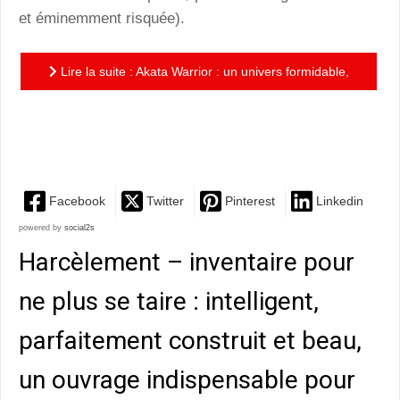
et éminemment risquée).
Lire la suite : Akata Warrior : un univers formidable,
qui s’approfondit encore et captive par sa puissance,
son...
Facebook
Twitter
Pinterest
Linkedin
powered by
social2s
Harcèlement – inventaire pour
ne plus se taire : intelligent,
parfaitement construit et beau,
un ouvrage indispensable pour