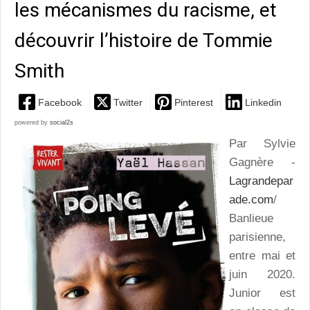
les mécanismes du racisme, et
découvrir l’histoire de Tommie
Smith
Facebook
Twitter
Pinterest
Linkedin
powered by
social2s
Par Sylvie
Gagnère -
Lagrandepar
ade.com
/
Banlieue
parisienne,
entre mai et
juin 2020.
Junior est