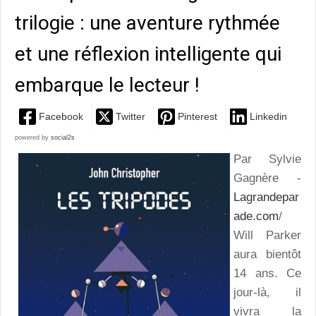
trilogie : une aventure rythmée
et une réflexion intelligente qui
embarque le lecteur !
Facebook
Twitter
Pinterest
Linkedin
powered by
social2s
Par Sylvie
Gagnère -
Lagrandepar
ade.com
/
Will Parker
aura bientôt
14 ans. Ce
jour-là, il
vivra la