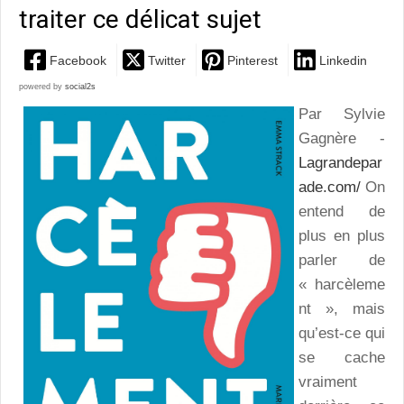
traiter ce délicat sujet
Facebook
Twitter
Pinterest
Linkedin
powered by
social2s
Par Sylvie
Gagnère -
Lagrandepar
ade.com/
On
entend de
plus en plus
parler de
« harcèleme
nt », mais
qu’est-ce qui
se cache
vraiment