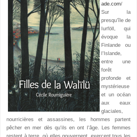
ade.com
/
Sur la
presqu’île de
Iurföll, qui
évoque la
Finlande ou
l’Islande,
entre une
forêt
profonde et
mystérieuse
et un océan
aux eaux
glaciales,
nourricières et assassines, les hommes partent
pêcher en mer dès qu’ils en ont l’âge. Les femmes
restent à terre, où elles gouvernent, exercent tous les