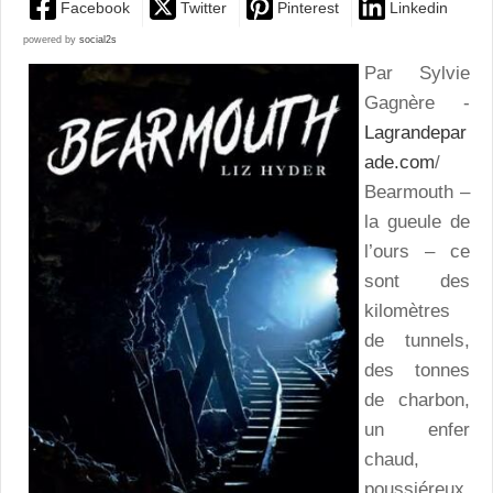
Facebook
Twitter
Pinterest
Linkedin
powered by
social2s
Par Sylvie
Gagnère -
Lagrandepar
ade.com
/
Bearmouth –
la gueule de
l’ours – ce
sont des
kilomètres
de tunnels,
des tonnes
de charbon,
un enfer
chaud,
poussiéreux