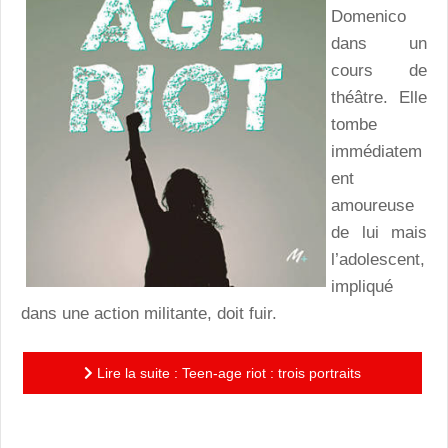
Domenico
dans un
cours de
théâtre. Elle
tombe
immédiatem
ent
amoureuse
de lui mais
l’adolescent,
impliqué
dans une action militante, doit fuir.
Lire la suite : Teen-age riot : trois portraits
incandescents de jeunes en révolte, ancré dans les