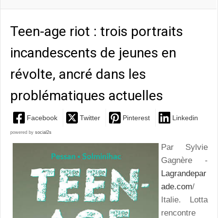
Teen-age riot : trois portraits
incandescents de jeunes en
révolte, ancré dans les
problématiques actuelles
Facebook
Twitter
Pinterest
Linkedin
powered by
social2s
Par Sylvie
Gagnère -
Lagrandepar
ade.com
/
Italie. Lotta
rencontre