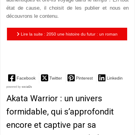
état de cause, il choisit de les publier et nous en
découvrons le contenu.
Lire la suite : 2050 une histoire du futur : un roman
en forme de témoignage, pour réfléchir à comment
éviter le...
Facebook
Twitter
Pinterest
Linkedin
powered by
social2s
Akata Warrior : un univers
formidable, qui s’approfondit
encore et captive par sa