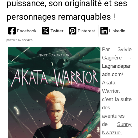
puissance, son originalité et ses
personnages remarquables !
Facebook
Twitter
Pinterest
Linkedin
powered by
social2s
Par Sylvie
Gagnère -
Lagrandepar
ade.com
/
Akata
Warrior,
c’est la suite
des
aventures
de
Sunny
Nwazue,