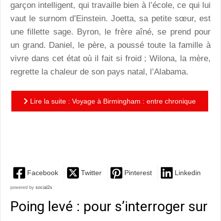
garçon intelligent, qui travaille bien à l’école, ce qui lui
vaut le surnom d’Einstein. Joetta, sa petite sœur, est
une fillette sage. Byron, le frère aîné, se prend pour
un grand. Daniel, le père, a poussé toute la famille à
vivre dans cet état où il fait si froid ; Wilona, la mère,
regrette la chaleur de son pays natal, l’Alabama.
Lire la suite : Voyage à Birmingham : entre chronique
familiale savoureuse et plongée dans l’histoire
récente...
Facebook
Twitter
Pinterest
Linkedin
powered by
social2s
Poing levé : pour s’interroger sur