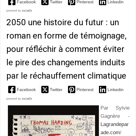
Facebook
Twitter
Pinterest
Linkedin
powered by
social2s
2050 une histoire du futur : un
roman en forme de témoignage,
pour réfléchir à comment éviter
le pire des changements induits
par le réchauffement climatique
Facebook
Twitter
Pinterest
Linkedin
powered by
social2s
Par Sylvie
Gagnère -
Lagrandepar
ade.com
/