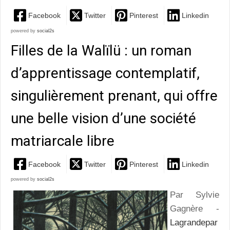
Facebook
Twitter
Pinterest
Linkedin
powered by
social2s
Filles de la Walïlü : un roman
d’apprentissage contemplatif,
singulièrement prenant, qui offre
une belle vision d’une société
matriarcale libre
Facebook
Twitter
Pinterest
Linkedin
powered by
social2s
Par Sylvie
Gagnère -
Lagrandepar