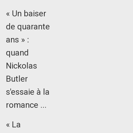
« Un baiser
de quarante
ans » :
quand
Nickolas
Butler
s'essaie à la
romance ...
« La