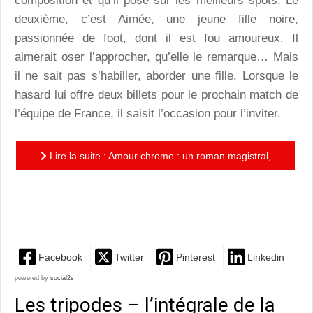
composition et qu’il pose sur les meilleurs spots. Le
deuxième, c’est Aimée, une jeune fille noire,
passionnée de foot, dont il est fou amoureux. Il
aimerait oser l’approcher, qu’elle le remarque… Mais
il ne sait pas s’habiller, aborder une fille. Lorsque le
hasard lui offre deux billets pour le prochain match de
l’équipe de France, il saisit l’occasion pour l’inviter.
Lire la suite : Amour chrome : un roman magistral,
très juste, aux personnages formidables, qui se dévore
d’une...
Facebook
Twitter
Pinterest
Linkedin
powered by
social2s
Les tripodes – l’intégrale de la