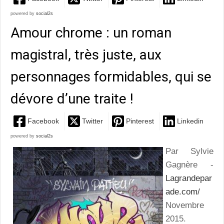
powered by
social2s
Amour chrome : un roman
magistral, très juste, aux
personnages formidables, qui se
dévore d’une traite !
Facebook
Twitter
Pinterest
Linkedin
powered by
social2s
Par Sylvie
Gagnère -
Lagrandepar
ade.com/
Novembre
2015.