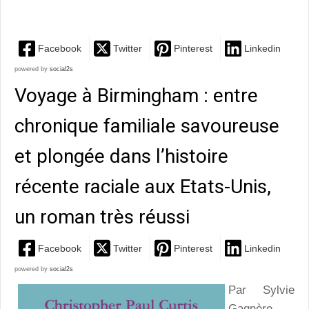
problématiques...
Facebook
Twitter
Pinterest
Linkedin
powered by
social2s
Voyage à Birmingham : entre
chronique familiale savoureuse
et plongée dans l’histoire
récente raciale aux Etats-Unis,
un roman très réussi
Facebook
Twitter
Pinterest
Linkedin
powered by
social2s
Par Sylvie
Gagnère -