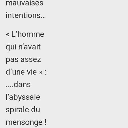
mauvaises
intentions…
« L’homme
qui n’avait
pas assez
d’une vie » :
....dans
l’abyssale
spirale du
mensonge !