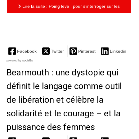
Lire la suite : Poing levé : pour s’interroger sur les
mécanismes du racisme, et découvrir l’histoire de
Tommie...
Facebook
Twitter
Pinterest
Linkedin
powered by
social2s
Bearmouth : une dystopie qui
définit le langage comme outil
de libération et célèbre la
solidarité et le courage – et la
puissance des femmes