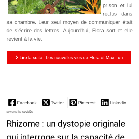
prison et lui
reclus dans
sa chambre. Leur seul moyen de communiquer était
de s'écrire des lettres. Aujourd'hui, Flora sort et elle
revient à la vie.
Lire la suite : Les nouvelles vies de Flora et Max : un
joli roman d’apprentissage, avec des personnages
sensibles...
Facebook
Twitter
Pinterest
Linkedin
powered by
social2s
Rhizome : un dystopie originale
qui interroge sur la capacité de