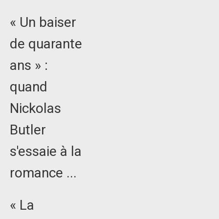
« Un baiser
de quarante
ans » :
quand
Nickolas
Butler
s'essaie à la
romance ...
« La