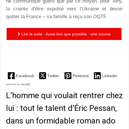
ne communique guère que par ce moyen, pour Tony,
la crainte d’être expulsé vers l’Ukraine et devoir
quitter la France – sa famille a reçu son OQTF.
Lire la suite : Aussi loin que possible : une course
pour l’amitié, pour la solidarité, pour fuir… Un
superbe...
Facebook
Twitter
Pinterest
Linkedin
powered by
social2s
L’homme qui voulait rentrer chez
lui : tout le talent d’Éric Pessan,
dans un formidable roman ado