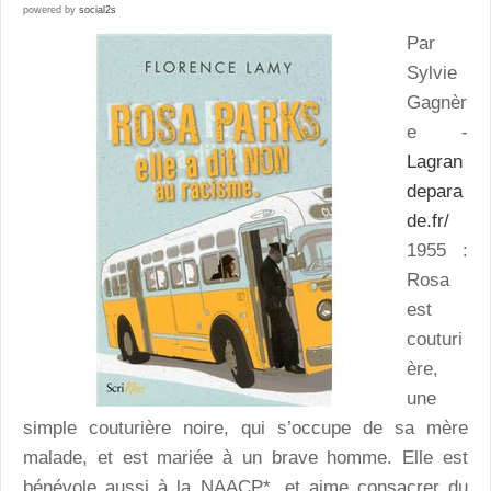
powered by
social2s
Par
Sylvie
Gagnèr
e -
Lagran
depara
de.fr/
1955 :
Rosa
est
couturi
ère,
une
simple couturière noire, qui s’occupe de sa mère
malade, et est mariée à un brave homme. Elle est
bénévole aussi à la NAACP*, et aime consacrer du