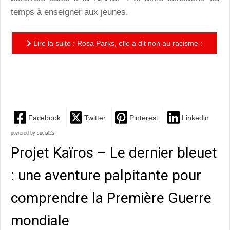
temps à enseigner aux jeunes.
Lire la suite : Rosa Parks, elle a dit non au racisme :
le « non » d’une femme, qui bouleversa le monde,
dans un...
Facebook
Twitter
Pinterest
Linkedin
powered by
social2s
Projet Kaïros – Le dernier bleuet
: une aventure palpitante pour
comprendre la Première Guerre
mondiale