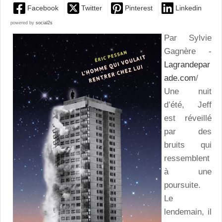
Facebook
Twitter
Pinterest
Linkedin
powered by
social2s
Par Sylvie
Gagnère -
Lagrandepar
ade.com
/
Une nuit
d’été, Jeff
est réveillé
par des
bruits qui
ressemblent
à une
poursuite.
Le
lendemain, il