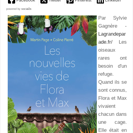
Facebook
Twitter
Pinterest
Linkedin
powered by
social2s
Par Sylvie
Gagnère -
Lagrandepar
ade.fr/
Les
oiseaux
rares ont
besoin d'un
refuge.
Quand ils se
sont connus,
Flora et Max
vivaient
chacun dans
une cage.
Elle était en