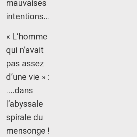
mauvaises
intentions…
« L’homme
qui n’avait
pas assez
d’une vie » :
....dans
l’abyssale
spirale du
mensonge !