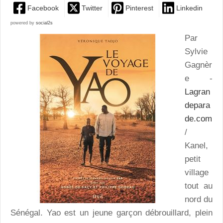
Facebook
Twitter
Pinterest
Linkedin
powered by
social2s
Par
Sylvie
Gagnèr
e -
Lagran
depara
de.com
/
Kanel,
petit
village
tout au
nord du
Sénégal. Yao est un jeune garçon débrouillard, plein