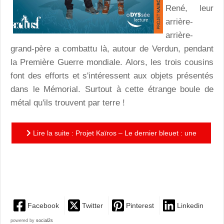
René, leur
arrière-
arrière-
grand-père a combattu là, autour de Verdun, pendant
la Première Guerre mondiale. Alors, les trois cousins
font des efforts et s'intéressent aux objets présentés
dans le Mémorial. Surtout à cette étrange boule de
métal qu'ils trouvent par terre !
Lire la suite : Projet Kaïros – Le dernier bleuet : une
aventure palpitante pour comprendre la Première
Guerre...
Facebook
Twitter
Pinterest
Linkedin
powered by
social2s