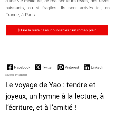
d’une vie meilleure, de réaliser leurs rêves, des rêves
puissants, ou si fragiles. Ils sont arrivés ici, en
France, à Paris.
Lire la suite : Les inoubliables : un roman plein
d’humour et de délicatesse, qui suit les destins croisés
d’ados...
Facebook
Twitter
Pinterest
Linkedin
powered by
social2s
Le voyage de Yao : tendre et
joyeux, un hymne à la lecture, à
l’écriture, et à l’amitié !