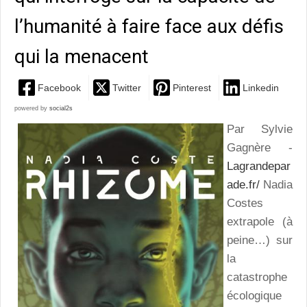
l’humanité à faire face aux défis
qui la menacent
Facebook
Twitter
Pinterest
Linkedin
powered by
social2s
Par Sylvie
Gagnère -
Lagrandepar
ade.fr/
Nadia
Costes
extrapole (à
peine…) sur
la
catastrophe
écologique