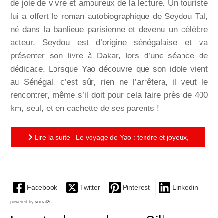
de joie de vivre et amoureux de la lecture. Un touriste
lui a offert le roman autobiographique de Seydou Tal,
né dans la banlieue parisienne et devenu un célèbre
acteur. Seydou est d’origine sénégalaise et va
présenter son livre à Dakar, lors d’une séance de
dédicace. Lorsque Yao découvre que son idole vient
au Sénégal, c’est sûr, rien ne l’arrêtera, il veut le
rencontrer, même s’il doit pour cela faire près de 400
km, seul, et en cachette de ses parents !
Lire la suite : Le voyage de Yao : tendre et joyeux,
un hymne à la lecture, à l’écriture, et à l’amitié !
Facebook
Twitter
Pinterest
Linkedin
powered by
social2s