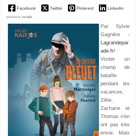
Facebook
Twitter
Pinterest
Linkedin
powered by
social2s
Par Sylvie
Gagnère -
Lagrandepar
ade.fr/
Visiter un
champ de
bataille
pendant les
vacances,
Zélie,
Zacharie et
Thomas n'en
ont pas très
envie. Mais