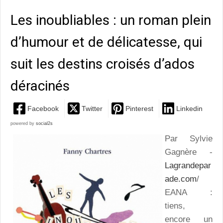
Les inoubliables : un roman plein
d’humour et de délicatesse, qui
suit les destins croisés d’ados
déracinés
Facebook
Twitter
Pinterest
Linkedin
powered by
social2s
Par Sylvie
Gagnère -
Lagrandepar
ade.com
/
EANA :
tiens,
encore un