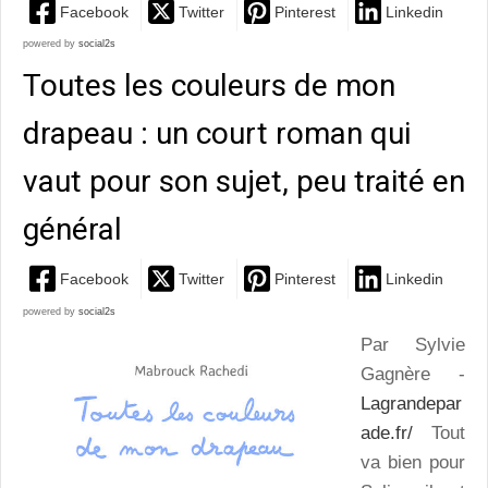
Facebook
Twitter
Pinterest
Linkedin
powered by
social2s
Toutes les couleurs de mon
drapeau : un court roman qui
vaut pour son sujet, peu traité en
général
Facebook
Twitter
Pinterest
Linkedin
powered by
social2s
Par Sylvie
Gagnère -
Lagrandepar
ade.fr/
Tout
va bien pour