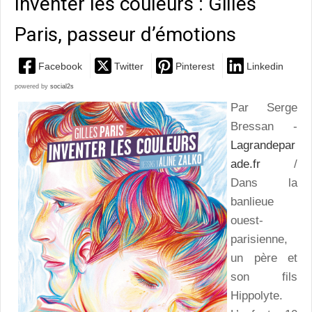
Inventer les couleurs : Gilles
Paris, passeur d’émotions
Facebook
Twitter
Pinterest
Linkedin
powered by
social2s
Par Serge
Bressan -
Lagrandepar
ade.fr
/
Dans la
banlieue
ouest-
parisienne,
un père et
son fils
Hippolyte.