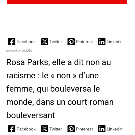
un court roman qui vaut pour son sujet, peu traité en
général
Facebook
Twitter
Pinterest
Linkedin
powered by
social2s
Rosa Parks, elle a dit non au
racisme : le « non » d’une
femme, qui bouleversa le
monde, dans un court roman
bouleversant
Facebook
Twitter
Pinterest
Linkedin