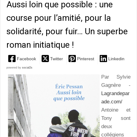
Aussi loin que possible : une
course pour l’amitié, pour la
solidarité, pour fuir… Un superbe
roman initiatique !
Facebook
Twitter
Pinterest
Linkedin
powered by
social2s
Par Sylvie
Gagnère -
Lagrandepar
ade.com/
Antoine et
Tony sont
deux
collégiens