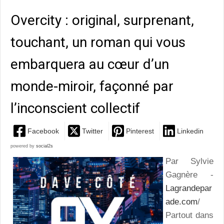
Overcity : original, surprenant,
touchant, un roman qui vous
embarquera au cœur d’un
monde-miroir, façonné par
l’inconscient collectif
Facebook
Twitter
Pinterest
Linkedin
powered by
social2s
Par Sylvie
Gagnère -
Lagrandepar
ade.com
/
Partout dans