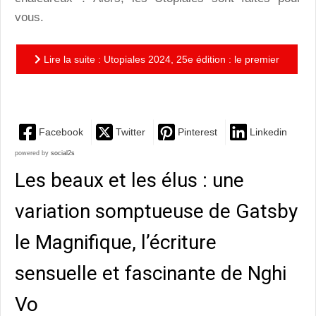
vous.
Lire la suite : Utopiales 2024, 25e édition : le premier
festival européen de science-fiction va bientôt ouvrir...
Facebook
Twitter
Pinterest
Linkedin
powered by
social2s
Les beaux et les élus : une
variation somptueuse de Gatsby
le Magnifique, l’écriture
sensuelle et fascinante de Nghi
Vo