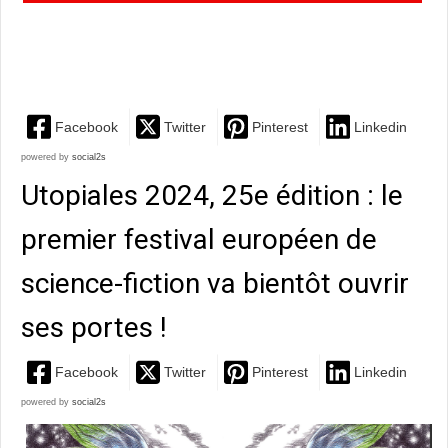
porté par une écriture incise et des personnages forts,
un...
Facebook
Twitter
Pinterest
Linkedin
powered by
social2s
Utopiales 2024, 25e édition : le
premier festival européen de
science-fiction va bientôt ouvrir
ses portes !
Facebook
Twitter
Pinterest
Linkedin
powered by
social2s