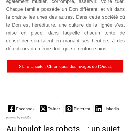
également mutiler, corrompre, asservir, voire tuer.
Chaque famille possède un Don différent, et vit dans
la crainte les unes des autres. Dans cette société où
le Don est héréditaire, une culture de la lignée s’est
mise en place, dans laquelle chacun tente de
consolider son talent en mariant ses héritiers à des
détenteurs du même don, qui se renforce ainsi.
Lire la suite : Chroniques des rivages de l’Ouest,
tome 1 – Dons : de l’heroic fantasy teintée de politique
et de...
Facebook
Twitter
Pinterest
Linkedin
powered by
social2s
Au boulot les robots… : un sujet