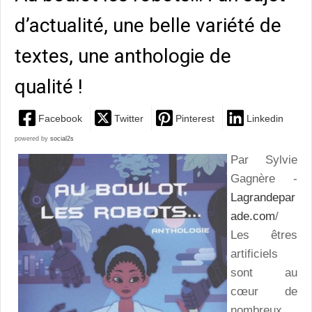
d’actualité, une belle variété de
textes, une anthologie de
qualité !
Facebook
Twitter
Pinterest
Linkedin
powered by
social2s
Par Sylvie
Gagnère -
Lagrandepar
ade.com
/
Les êtres
artificiels
sont au
cœur de
nombreux