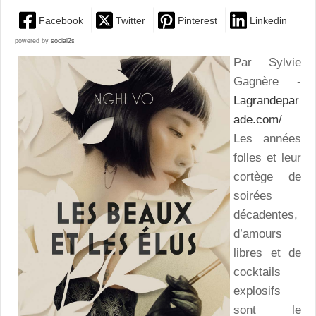
Facebook
Twitter
Pinterest
Linkedin
powered by
social2s
Par Sylvie
Gagnère -
Lagrandepar
ade.com/
Les années
folles et leur
cortège de
soirées
décadentes,
d’amours
libres et de
cocktails
explosifs
sont le