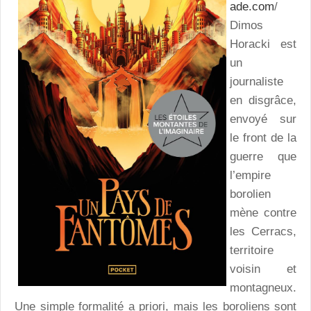
ade.com
/
Dimos
Horacki est
un
journaliste
en disgrâce,
envoyé sur
le front de la
guerre que
l’empire
borolien
mène contre
les Cerracs,
territoire
voisin et
montagneux.
Une simple formalité a priori, mais les boroliens sont