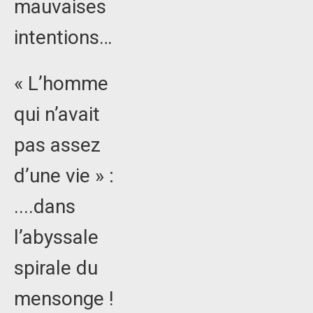
mauvaises
intentions…
« L’homme
qui n’avait
pas assez
d’une vie » :
....dans
l’abyssale
spirale du
mensonge !