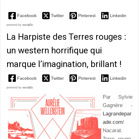
Facebook
Twitter
Pinterest
Linkedin
powered by
social2s
La Harpiste des Terres rouges :
un western horrifique qui
marque l’imagination, brillant !
Facebook
Twitter
Pinterest
Linkedin
powered by
social2s
Par Sylvie
Gagnère -
Lagrandepar
ade.com
/
Nacarat.
Terre rouge,