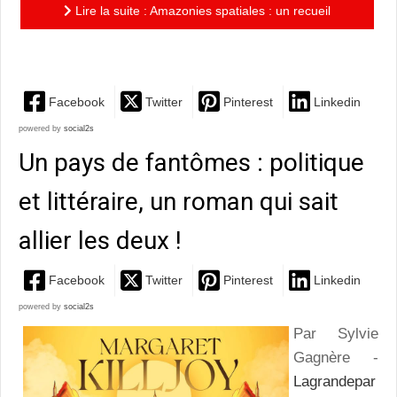
Lire la suite : Amazonies spatiales : un recueil
surprenant, qui propose quelques pépites
Facebook
Twitter
Pinterest
Linkedin
powered by
social2s
Un pays de fantômes : politique
et littéraire, un roman qui sait
allier les deux !
Facebook
Twitter
Pinterest
Linkedin
powered by
social2s
Par Sylvie
Gagnère -
Lagrandepar