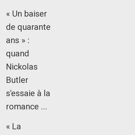
« Un baiser
de quarante
ans » :
quand
Nickolas
Butler
s'essaie à la
romance ...
« La