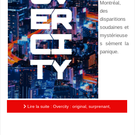
Montréal,
des
disparitions
soudaines et
mystérieuse
s sèment la
panique.
Lire la suite : Overcity : original, surprenant,
touchant, un roman qui vous embarquera au cœur
d’un monde-miroir,...