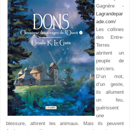
Gagnère -
Lagrandepar
ade.com
/
Les collines
des Entre-
Terres
abritent un
peuple de
sorciers.
D’un mot,
d’un geste,
ils allument
un feu,
guérissent
une
blessure, attirent les animaux. Mais ils peuvent