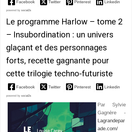
Facebook
Twitter
Pinterest
Linkedin
powered by
social2s
Le programme Harlow – tome 2
– Insubordination : un univers
glaçant et des personnages
forts, recette gagnante pour
cette trilogie techno-futuriste
Facebook
Twitter
Pinterest
Linkedin
powered by
social2s
Par Sylvie
Gagnère -
Lagrandepar
ade.com/