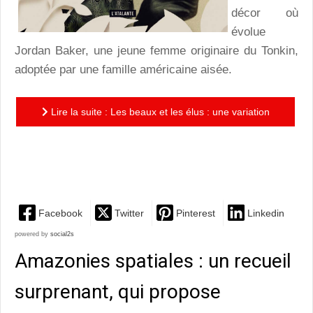
décor où
évolue
Jordan Baker, une jeune femme originaire du Tonkin,
adoptée par une famille américaine aisée.
Lire la suite : Les beaux et les élus : une variation
somptueuse de Gatsby le Magnifique, l’écriture
sensuelle et...
Facebook
Twitter
Pinterest
Linkedin
powered by
social2s
Amazonies spatiales : un recueil
surprenant, qui propose