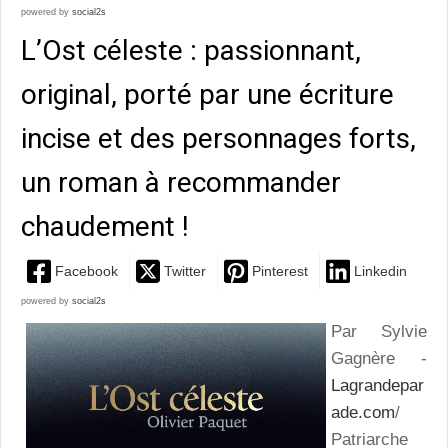
powered by
social2s
L’Ost céleste : passionnant,
original, porté par une écriture
incise et des personnages forts,
un roman à recommander
chaudement !
Facebook
Twitter
Pinterest
Linkedin
powered by
social2s
Par Sylvie
Gagnère -
Lagrandepar
ade.com
/
Patriarche