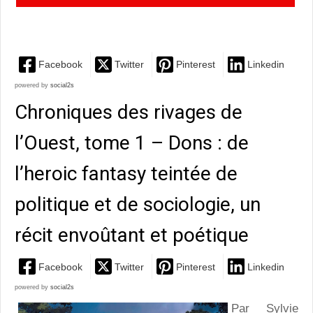
western horrifique qui marque l’imagination, brillant !
Facebook
Twitter
Pinterest
Linkedin
powered by
social2s
Chroniques des rivages de
l’Ouest, tome 1 – Dons : de
l’heroic fantasy teintée de
politique et de sociologie, un
récit envoûtant et poétique
Facebook
Twitter
Pinterest
Linkedin
powered by
social2s
Par Sylvie