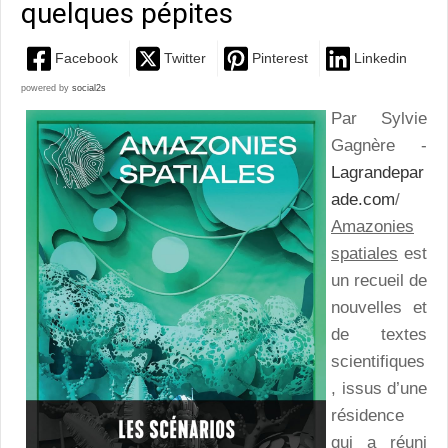
quelques pépites
Facebook
Twitter
Pinterest
Linkedin
powered by
social2s
Par Sylvie
Gagnère -
Lagrandepar
ade.com
/
Amazonies
spatiales
est
un recueil de
nouvelles et
de textes
scientifiques
, issus d’une
résidence
qui a réuni