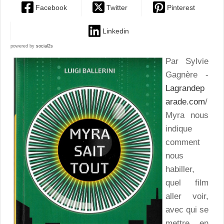
Facebook
Twitter
Pinterest
Linkedin
powered by
social2s
Par Sylvie
Gagnère -
Lagrandep
arade.com
/
Myra nous
indique
comment
nous
habiller,
quel film
aller voir,
avec qui se
mettre en