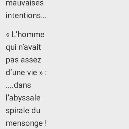
mauvaises
intentions…
« L’homme
qui n’avait
pas assez
d’une vie » :
....dans
l’abyssale
spirale du
mensonge !