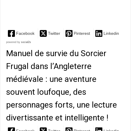
futur – communiquer demain et ailleurs (ou pas) : un
sujet...
Facebook
Twitter
Pinterest
Linkedin
powered by
social2s
Manuel de survie du Sorcier
Frugal dans l’Angleterre
médiévale : une aventure
souvent loufoque, des
personnages forts, une lecture
divertissante et intelligente !
Facebook
Twitter
Pinterest
Linkedin