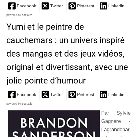
Facebook
Twitter
Pinterest
Linkedin
powered by
social2s
Yumi et le peintre de
cauchemars : un univers inspiré
des mangas et des jeux vidéos,
original et divertissant, avec une
jolie pointe d’humour
Facebook
Twitter
Pinterest
Linkedin
powered by
social2s
Par Sylvie
Gagnère -
Lagrandepar