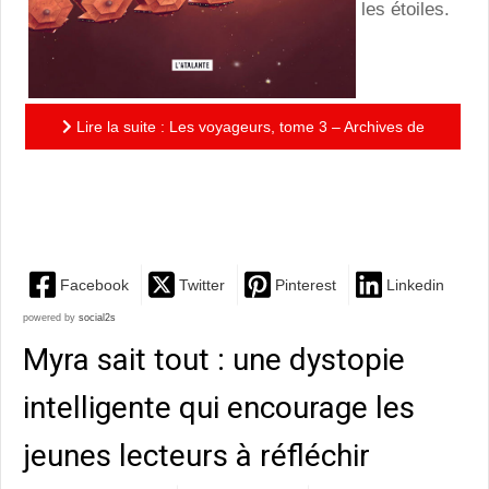
les étoiles.
Lire la suite : Les voyageurs, tome 3 – Archives de
l’exode : intelligente, subtile, piquée d’une pointe
d’humour,...
Facebook
Twitter
Pinterest
Linkedin
powered by
social2s
Myra sait tout : une dystopie
intelligente qui encourage les
jeunes lecteurs à réfléchir