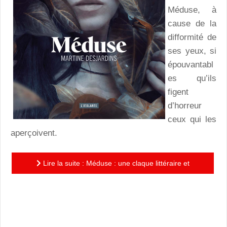
Méduse, à
cause de la
difformité de
ses yeux, si
épouvantabl
es qu’ils
figent
d’horreur
ceux qui les
aperçoivent.
Lire la suite : Méduse : une claque littéraire et
morale, un roman à l’écriture flamboyante qui nous
prend au cœur