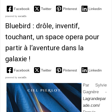
Facebook
Twitter
Pinterest
Linkedin
powered by
social2s
Bluebird : drôle, inventif,
touchant, un space opera pour
partir à l’aventure dans la
galaxie !
Facebook
Twitter
Pinterest
Linkedin
powered by
social2s
Par Sylvie
Gagnère -
Lagrandepar
ade.com/