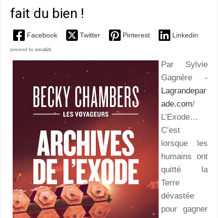
fait du bien !
Facebook
Twitter
Pinterest
Linkedin
powered by
social2s
Par Sylvie
Gagnère -
Lagrandepar
ade.com
/
L’Exode…
C’est
lorsque les
humains ont
quitté la
Terre
dévastée
pour gagner