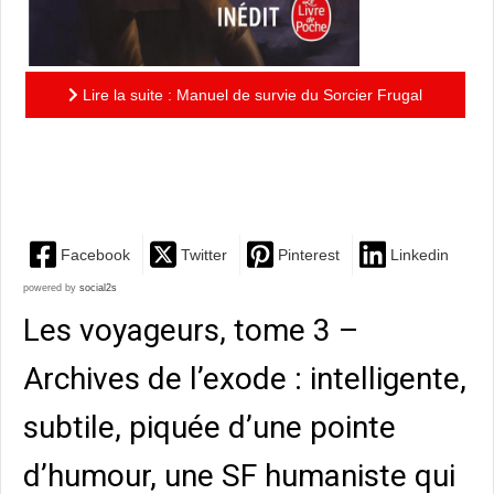
Lire la suite : Manuel de survie du Sorcier Frugal
dans l’Angleterre médiévale : une aventure souvent
loufoque,...
Facebook
Twitter
Pinterest
Linkedin
powered by
social2s
Les voyageurs, tome 3 –
Archives de l’exode : intelligente,
subtile, piquée d’une pointe
d’humour, une SF humaniste qui