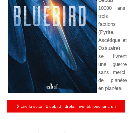
Depuis
10000 ans,
trois
factions
(Pyrite,
Ascétique et
Ossuaire)
se livrent
une guerre
sans merci,
de planète
en planète.
Lire la suite : Bluebird : drôle, inventif, touchant, un
space opera pour partir à l’aventure dans la galaxie !