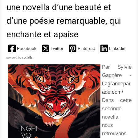
une novella d’une beauté et
d’une poésie remarquable, qui
enchante et apaise
Facebook
Twitter
Pinterest
Linkedin
powered by
social2s
Par Sylvie
Gagnère -
Lagrandepar
ade.com/
Dans cette
seconde
novella,
nous
retrouvons