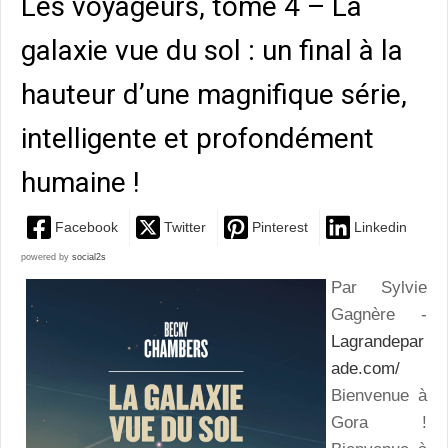
Les voyageurs, tome 4 – La
galaxie vue du sol : un final à la
hauteur d’une magnifique série,
intelligente et profondément
humaine !
Facebook
Twitter
Pinterest
Linkedin
powered by
social2s
Par Sylvie
Gagnère -
Lagrandepar
ade.com/
Bienvenue à
Gora !