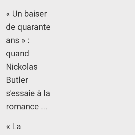
« Un baiser
de quarante
ans » :
quand
Nickolas
Butler
s'essaie à la
romance ...
« La