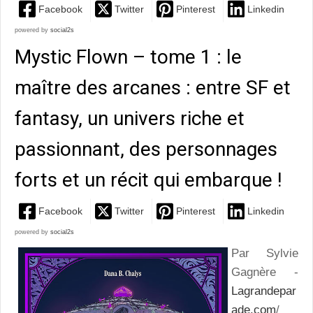
Facebook
Twitter
Pinterest
Linkedin
powered by
social2s
Mystic Flown – tome 1 : le
maître des arcanes : entre SF et
fantasy, un univers riche et
passionnant, des personnages
forts et un récit qui embarque !
Facebook
Twitter
Pinterest
Linkedin
powered by
social2s
Par Sylvie
Gagnère -
Lagrandepar
ade.com
/