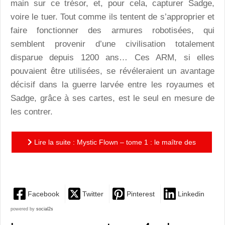
main sur ce trésor, et, pour cela, capturer Sadge,
voire le tuer. Tout comme ils tentent de s’approprier et
faire fonctionner des armures robotisées, qui
semblent provenir d’une civilisation totalement
disparue depuis 1200 ans… Ces ARM, si elles
pouvaient être utilisées, se révéleraient un avantage
décisif dans la guerre larvée entre les royaumes et
Sadge, grâce à ses cartes, est le seul en mesure de
les contrer.
Lire la suite : Mystic Flown – tome 1 : le maître des
arcanes : entre SF et fantasy, un univers riche et...
Facebook
Twitter
Pinterest
Linkedin
powered by
social2s