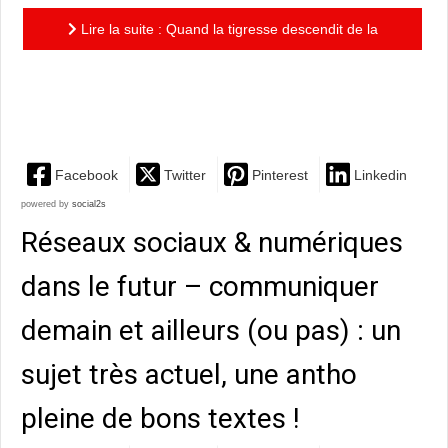
Lire la suite : Quand la tigresse descendit de la
montagne – Les Archives des Collines-Chantantes,
tome 2 : une...
Facebook
Twitter
Pinterest
Linkedin
powered by
social2s
Réseaux sociaux & numériques
dans le futur – communiquer
demain et ailleurs (ou pas) : un
sujet très actuel, une antho
pleine de bons textes !