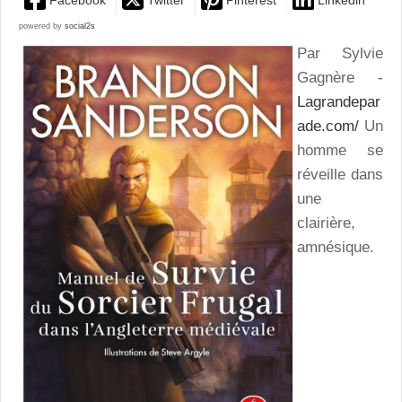
powered by
social2s
Par Sylvie
Gagnère -
Lagrandepar
ade.com/
Un
homme se
réveille dans
une
clairière,
amnésique.