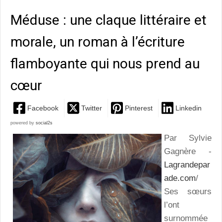
Méduse : une claque littéraire et
morale, un roman à l’écriture
flamboyante qui nous prend au
cœur
Facebook
Twitter
Pinterest
Linkedin
powered by
social2s
Par Sylvie
Gagnère -
Lagrandepar
ade.com
/
Ses sœurs
l’ont
surnommée