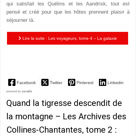
qui satisfait les Quélins et les Aandrisk, tout est
pensé et créé pour que les hôtes prennent plaisir à
séjourner là.
Lire la suite : Les voyageurs, tome 4 – La galaxie
vue du sol : un final à la hauteur d’une magnifique
série,...
Facebook
Twitter
Pinterest
Linkedin
powered by
social2s
Quand la tigresse descendit de
la montagne – Les Archives des
Collines-Chantantes, tome 2 :