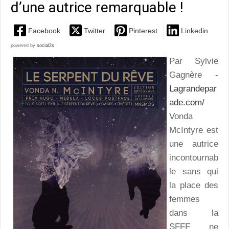
d’une autrice remarquable !
Facebook
Twitter
Pinterest
Linkedin
powered by
social2s
Par Sylvie
Gagnère -
Lagrandepar
ade.com/
Vonda
McIntyre est
une autrice
incontournab
le sans qui
la place des
femmes
dans la
SFFF ne