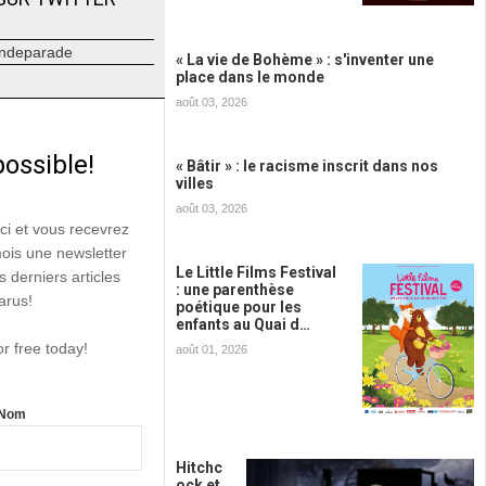
ndeparade
« La vie de Bohème » : s'inventer une
place dans le monde
août 03, 2026
possible!
« Bâtir » : le racisme inscrit dans nos
villes
août 03, 2026
ici et vous recevrez
mois une newsletter
Le Little Films Festival
s derniers articles
: une parenthèse
arus!
poétique pour les
enfants au Quai d…
or free today!
août 01, 2026
Nom
Hitchc
ock et