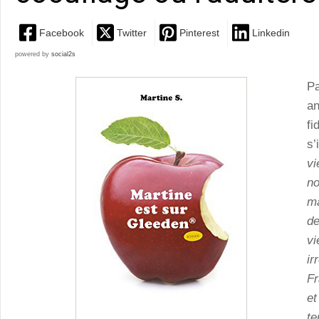
Facebook
Twitter
Pinterest
Linkedin
powered by
social2s
Pa
a
f
s
vi
n
m
d
v
ir
Fr
e
te