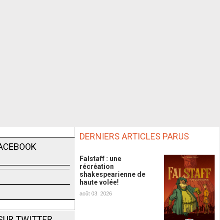
DERNIERS ARTICLES PARUS
FACEBOOK
Falstaff : une
récréation
shakespearienne de
haute volée!
août 03, 2026
SUR TWITTER