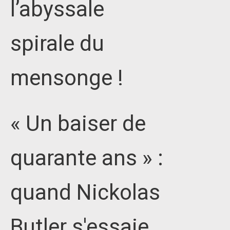
l’abyssale
spirale du
mensonge !
« Un baiser de
quarante ans » :
quand Nickolas
Butler s'essaie