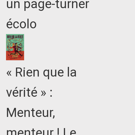
un page-turner
écolo
« Rien que la
vérité » :
Menteur,
menteur ! Le