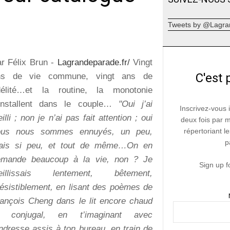
Tweets by @Lagra
r Félix Brun -
Lagrandeparade.fr/
Vingt
C'est 
ns de vie commune, vingt ans de
idélité…et la routine, la monotonie
’installent dans le couple…
"Oui j’ai
Inscrivez-vous 
eilli ; non je n’ai pas fait attention ; oui
deux fois par 
ous nous sommes ennuyés, un peu,
répertoriant le
p
ais si peu, et tout de même…On en
emande beaucoup à la vie, non ? Je
Sign up f
ieillissais lentement, bêtement,
résistiblement, en lisant des poèmes de
ançois Cheng dans le lit encore chaud
t conjugal, en t’imaginant avec
ndresse assis à ton bureau, en train de