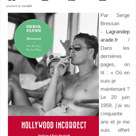
powered by
social2s
Par Serge
Bressan
-
Lagrandep
arade.fr
/
Dans les
dernières
pages, on
lit : « Où en
suis-je
maintenant ?
Le 20 juin
1959, j’ai eu
cinquante
ans et je me
suis offert