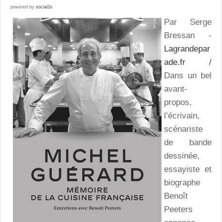
powered by
social2s
Par Serge
Bressan -
Lagrandepar
ade.fr /
Dans un bel
avant-
propos,
l’écrivain,
scénariste
de bande
dessinée,
essayiste et
biographe
Benoît
Peeters