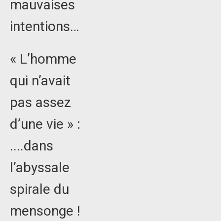
mauvaises
intentions…
« L’homme
qui n’avait
pas assez
d’une vie » :
....dans
l’abyssale
spirale du
mensonge !