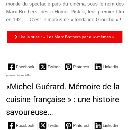
monde du spectacle puis du cinéma sous le nom des
Marx Brothers, dès « Humor Risk », leur premier film
en 1921… C’est le marxisme « tendance Groucho » !
Lire la suite : « Les Marx Brothers par eux-mêmes »
de Chantal Knecht : vive le burlesque et l’absurde !
Facebook
Twitter
Pinterest
Linkedin
powered by
social2s
«Michel Guérard. Mémoire de la
cuisine française » : une histoire
savoureuse…
Facebook
Twitter
Pinterest
Linkedin