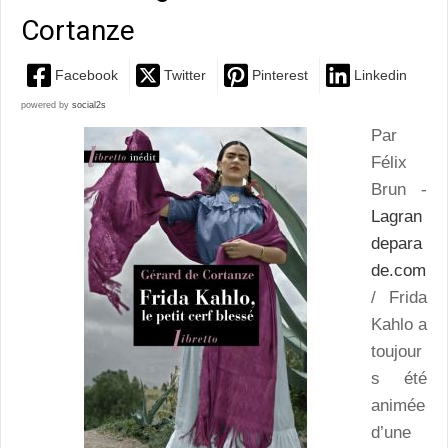
Cortanze
Facebook
Twitter
Pinterest
Linkedin
powered by
social2s
Par
Félix
Brun -
Lagran
depara
de.com
/ Frida
Kahlo a
toujour
s été
animée
d’une