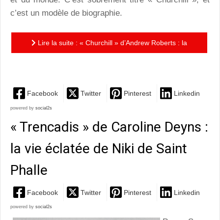
c’est un modèle de biographie.
Lire la suite : « Churchill » d’Andrew Roberts : la
biographie définitive du « Vieux Lion »
Facebook
Twitter
Pinterest
Linkedin
powered by
social2s
« Trencadis » de Caroline Deyns :
la vie éclatée de Niki de Saint
Phalle
Facebook
Twitter
Pinterest
Linkedin
powered by
social2s