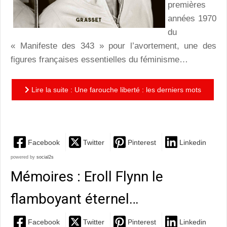
premières
années 1970
du
« Manifeste des 343 » pour l’avortement, une des
figures françaises essentielles du féminisme…
Lire la suite : Une farouche liberté : les derniers mots
de Gisèle Halimi
Facebook
Twitter
Pinterest
Linkedin
powered by
social2s
Mémoires : Eroll Flynn le
flamboyant éternel…
Facebook
Twitter
Pinterest
Linkedin