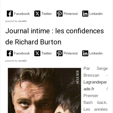
Facebook
Twitter
Pinterest
Linkedin
powered by
social2s
Journal intime : les confidences
de Richard Burton
Facebook
Twitter
Pinterest
Linkedin
powered by
social2s
Par Serge
Bressan -
Lagrandepar
ade.fr
/
Premier
flash back.
Les années