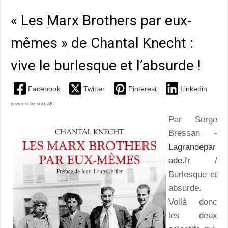
« Les Marx Brothers par eux-
mêmes » de Chantal Knecht :
vive le burlesque et l’absurde !
Facebook
Twitter
Pinterest
Linkedin
powered by
social2s
Par Serge
Bressan -
Lagrandepar
ade.fr
/
Burlesque et
absurde.
Voilà donc
les deux