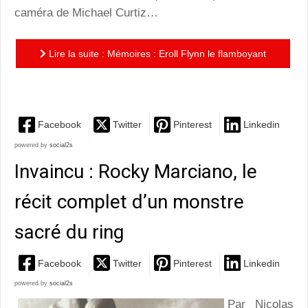
caméra de Michael Curtiz…
Lire la suite : Mémoires : Eroll Flynn le flamboyant
éternel…
Facebook
Twitter
Pinterest
Linkedin
powered by
social2s
Invaincu : Rocky Marciano, le
récit complet d’un monstre
sacré du ring
Facebook
Twitter
Pinterest
Linkedin
powered by
social2s
Par Nicolas