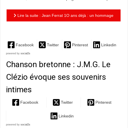
Lire la suite : Jean Ferrat 1O ans déjà : un hommage
original de Pierre Pernez
Facebook
Twitter
Pinterest
Linkedin
powered by
social2s
Chanson bretonne : J.M.G. Le
Clézio évoque ses souvenirs
intimes
Facebook
Twitter
Pinterest
Linkedin
powered by
social2s