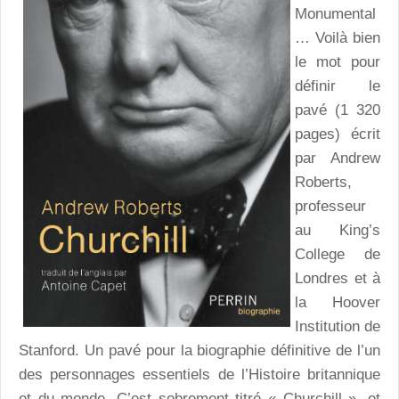
Monumental
… Voilà bien
le mot pour
définir le
pavé (1 320
pages) écrit
par Andrew
Roberts,
professeur
au King’s
College de
Londres et à
la Hoover
Institution de
Stanford. Un pavé pour la biographie définitive de l’un
des personnages essentiels de l’Histoire britannique
et du monde. C’est sobrement titré « Churchill », et