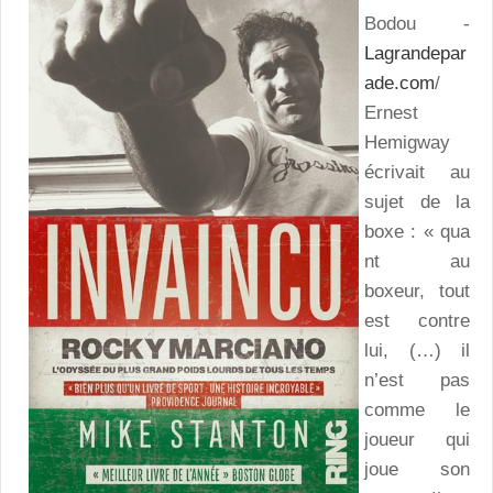
Bodou -
Lagrandepar
ade.com
/
Ernest
Hemigway
écrivait au
sujet de la
boxe : « qua
nt au
boxeur, tout
est contre
lui, (…) il
n’est pas
comme le
joueur qui
joue son