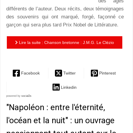
des âges
différents de l’auteur. Deux récits, deux témoignages
des souvenirs qui ont marqué, forgé, façonné ce
garçon qui sera plus tard Prix Nobel de Littérature.
Lire la suite : Chanson bretonne : J.M.G. Le Clézio
évoque ses souvenirs intimes
Facebook
Twitter
Pinterest
Linkedin
powered by
social2s
"Napoléon : entre l'éternité,
l'océan et la nuit" : un ouvrage