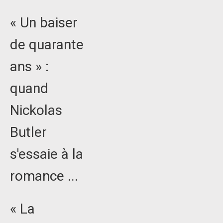
« Un baiser
de quarante
ans » :
quand
Nickolas
Butler
s'essaie à la
romance ...
« La