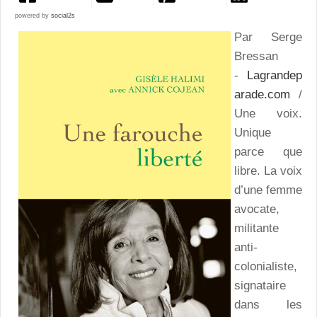
powered by
social2s
Par Serge
Bressan
-
Lagrandep
arade.com
/
Une voix.
Unique
parce que
libre. La voix
d’une femme
avocate,
militante
anti-
colonialiste,
signataire
dans les