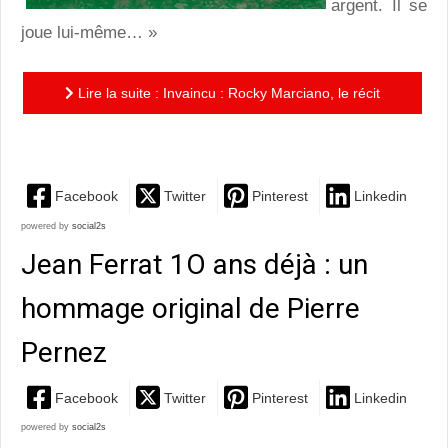
argent. Il se
joue lui-même… »
Lire la suite : Invaincu : Rocky Marciano, le récit
complet d’un monstre sacré du ring
Facebook
Twitter
Pinterest
Linkedin
powered by
social2s
Jean Ferrat 1O ans déjà : un
hommage original de Pierre
Pernez
Facebook
Twitter
Pinterest
Linkedin
powered by
social2s