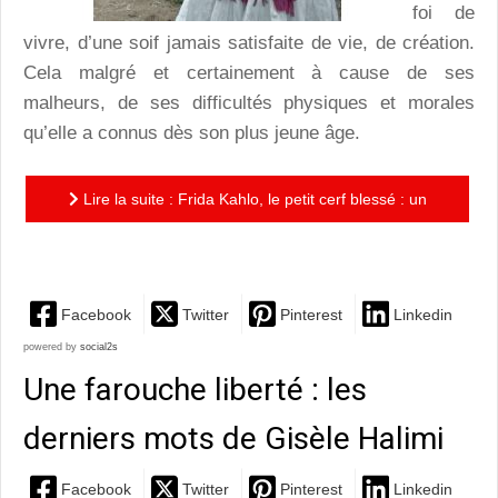
foi de
vivre, d’une soif jamais satisfaite de vie, de création.
Cela malgré et certainement à cause de ses
malheurs, de ses difficultés physiques et morales
qu’elle a connus dès son plus jeune âge.
Lire la suite : Frida Kahlo, le petit cerf blessé : un
récit singulier de Gérard de Cortanze
Facebook
Twitter
Pinterest
Linkedin
powered by
social2s
Une farouche liberté : les
derniers mots de Gisèle Halimi
Facebook
Twitter
Pinterest
Linkedin