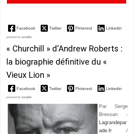
cuisine française » : une histoire savoureuse…
Facebook
Twitter
Pinterest
Linkedin
powered by
social2s
« Churchill » d’Andrew Roberts :
la biographie définitive du «
Vieux Lion »
Facebook
Twitter
Pinterest
Linkedin
powered by
social2s
Par Serge
Bressan -
Lagrandepar
ade.fr
/