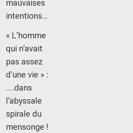
mauvaises
intentions…
« L’homme
qui n’avait
pas assez
d’une vie » :
....dans
l’abyssale
spirale du
mensonge !