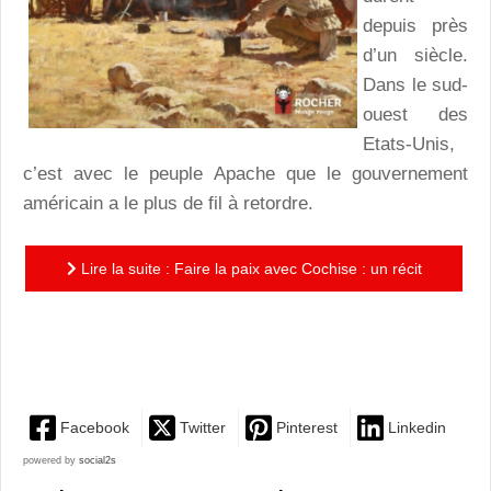
depuis près
d’un siècle.
Dans le sud-
ouest des
Etats-Unis,
c’est avec le peuple Apache que le gouvernement
américain a le plus de fil à retordre.
Lire la suite : Faire la paix avec Cochise : un récit
captivant et un témoignage historique fort intéressant
sur...
Facebook
Twitter
Pinterest
Linkedin
powered by
social2s