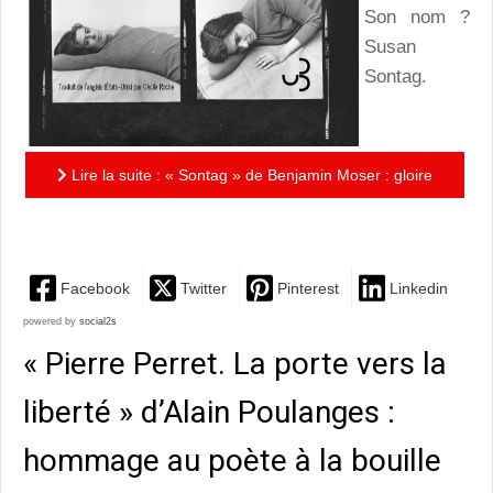
Son nom ?
Susan
Sontag.
Lire la suite : « Sontag » de Benjamin Moser : gloire
à la « dernière star littéraire » américaine !
Facebook
Twitter
Pinterest
Linkedin
powered by
social2s
« Pierre Perret. La porte vers la
liberté » d’Alain Poulanges :
hommage au poète à la bouille