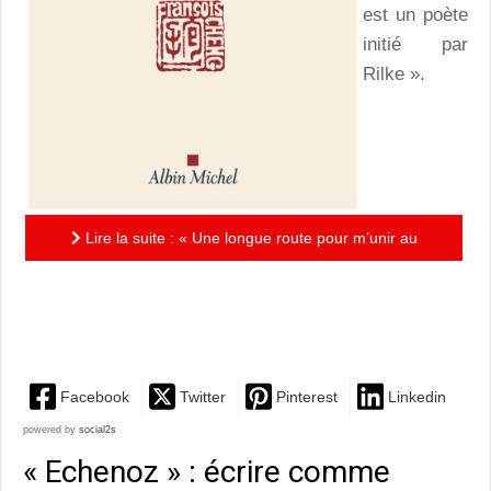
est un poète
initié par
Rilke ».
Lire la suite : « Une longue route pour m’unir au
chant français » de François Cheng : souvenirs d’un
passeur...
Facebook
Twitter
Pinterest
Linkedin
powered by
social2s
« Echenoz » : écrire comme