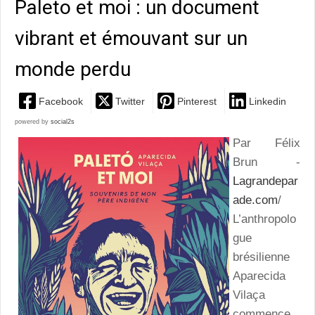
Paleto et moi : un document
vibrant et émouvant sur un
monde perdu
Facebook
Twitter
Pinterest
Linkedin
powered by
social2s
Par Félix
Brun -
Lagrandepar
ade.com
/
L’anthropolo
gue
brésilienne
Aparecida
Vilaça
commence