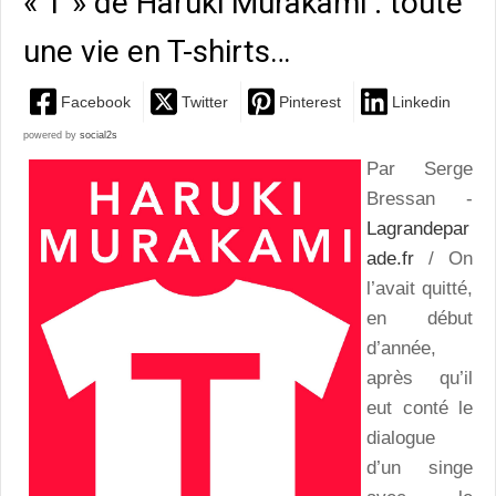
« T » de Haruki Murakami : toute
une vie en T-shirts…
Facebook
Twitter
Pinterest
Linkedin
powered by
social2s
Par Serge
Bressan -
Lagrandepar
ade.fr
/ On
l’avait quitté,
en début
d’année,
après qu’il
eut conté le
dialogue
d’un singe