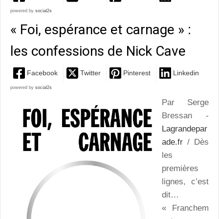
powered by
social2s
« Foi, espérance et carnage » :
les confessions de Nick Cave
Facebook
Twitter
Pinterest
Linkedin
powered by
social2s
Par Serge
Bressan -
Lagrandepar
ade.fr
/ Dès
les
premières
lignes, c’est
dit…
« Franchem