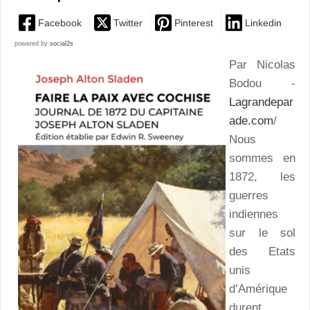
Facebook
Twitter
Pinterest
Linkedin
powered by
social2s
Par Nicolas
Bodou -
Lagrandepar
ade.com
/
Nous
sommes en
1872, les
guerres
indiennes
sur le sol
des Etats
unis
d’Amérique
durent