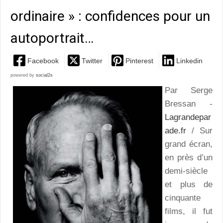
ordinaire » : confidences pour un
autoportrait…
Facebook
Twitter
Pinterest
Linkedin
powered by
social2s
Par Serge
Bressan -
Lagrandepar
ade.fr
/ Sur
grand écran,
en près d’un
demi-siècle
et plus de
cinquante
films, il fut