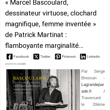
« Marcel Bascoulard,
dessinateur virtuose, clochard
magnifique, femme inventée »
de Patrick Martinat :
flamboyante marginalité…
Facebook
Twitter
Pinterest
Linkedin
powered by
social2s
Par Serge
Bressan -
Lagrandepar
ade.fr /
Traversant
le 20ème