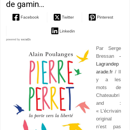
de gamin…
Facebook
Twitter
Pinterest
Linkedin
powered by
social2s
Par Serge
Bressan
-
Lagrandep
arade.fr
/ Il
y a les
mots de
Chateaubri
and :
« L’écrivain
original
n’est pas