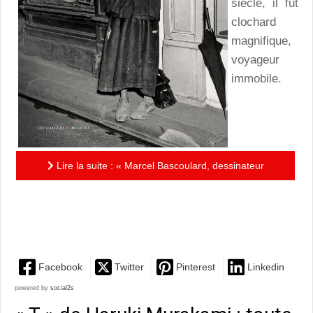
siècle, il fut
clochard
magnifique,
voyageur
immobile.
Lire la suite : « Marcel Bascoulard, dessinateur
virtuose, clochard magnifique, femme inventée » de
Patrick...
Facebook
Twitter
Pinterest
Linkedin
powered by
social2s