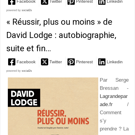
Facebook
Twitter
Pinterest
Linkedin
powered by
social2s
« Réussir, plus ou moins » de
David Lodge : autobiographie,
suite et fin…
Facebook
Twitter
Pinterest
Linkedin
powered by
social2s
Par Serge
Bressan -
Lagrandepar
ade.fr
/
Comment
s’y
prendre ? La