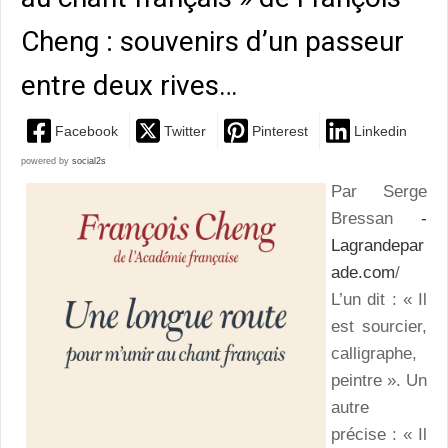
Cheng : souvenirs d’un passeur
entre deux rives…
Facebook
Twitter
Pinterest
Linkedin
powered by
social2s
Par Serge
Bressan
-
Lagrandepar
ade.com
/
L’un dit : « Il
est sourcier,
calligraphe,
peintre ». Un
autre
précise : « Il