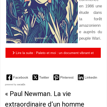
en 1986 une
étude dans
la forêt
amazonienn
e auprès du
peuple Wari.
Lire la suite : Paleto et moi : un document vibrant et
émouvant sur un monde perdu
Facebook
Twitter
Pinterest
Linkedin
powered by
social2s
« Paul Newman. La vie
extraordinaire d’un homme