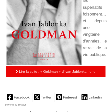
les
superlatifs
foisonnent…
et depuis
une
vingtaine
d’années, le
retrait de la
vie publique.
Lire la suite : « Goldman » d’Ivan Jablonka : une
histoire de France…
Facebook
Twitter
Pinterest
Linkedin
powered by
social2s