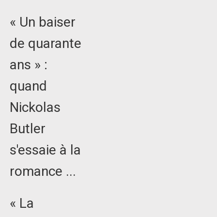
« Un baiser
de quarante
ans » :
quand
Nickolas
Butler
s'essaie à la
romance ...
« La