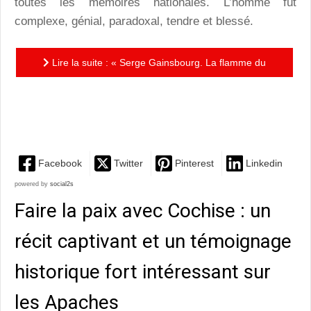
toutes les mémoires nationales. L’homme fut
complexe, génial, paradoxal, tendre et blessé.
Lire la suite : « Serge Gainsbourg. La flamme du
scandale » de Julien Paganetti : de la provocation
comme un art…
Facebook
Twitter
Pinterest
Linkedin
powered by
social2s
Faire la paix avec Cochise : un
récit captivant et un témoignage
historique fort intéressant sur
les Apaches