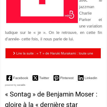
avec le
jazzman
Charlie
Parker et
une variation
ludique sur le « je ». On le retrouve, en cette fin
d’année- cette fois, il nous parle de lui.
Lire la suite : « T » de Haruki Murakami : toute une
vie en T-shirts…
Facebook
Twitter
Pinterest
Linkedin
powered by
social2s
« Sontag » de Benjamin Moser :
gloire à la « dernière star