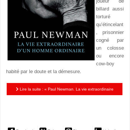
joueur de
billard aussi
torturé
qu’étincelant
, prisonnier
cogné par
un colosse
ou encore
cow-boy
habité par le doute et la démesure.
Lire la suite : « Paul Newman. La vie extraordinaire
d’un homme ordinaire » : confidences pour un
autoportrait…