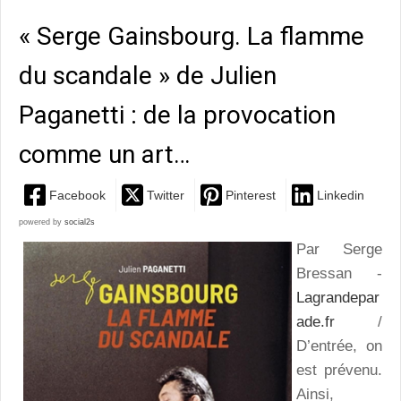
« Serge Gainsbourg. La flamme
du scandale » de Julien
Paganetti : de la provocation
comme un art…
Facebook
Twitter
Pinterest
Linkedin
powered by
social2s
Par Serge
Bressan -
Lagrandepar
ade.fr
/
D’entrée, on
est prévenu.
Ainsi,