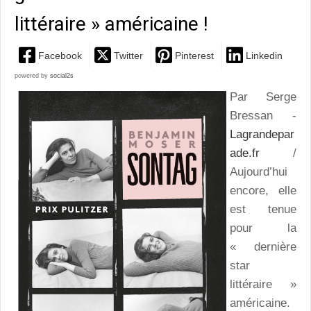
littéraire » américaine !
Facebook
Twitter
Pinterest
Linkedin
powered by
social2s
Par Serge
Bressan -
Lagrandepar
ade.fr
/
Aujourd’hui
encore, elle
est tenue
pour la
« dernière
star
littéraire »
américaine.