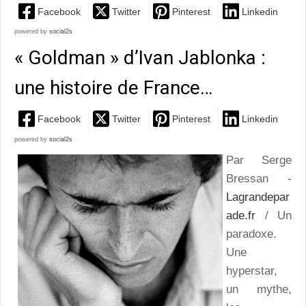
Facebook
Twitter
Pinterest
Linkedin
powered by
social2s
« Goldman » d’Ivan Jablonka :
une histoire de France…
Facebook
Twitter
Pinterest
Linkedin
powered by
social2s
Par Serge
Bressan -
Lagrandepar
ade.fr
/ Un
paradoxe.
Une
hyperstar,
un mythe,