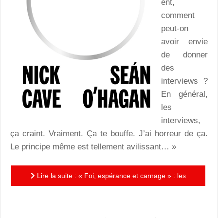
ent,
comment
peut-on
avoir envie
de donner
des
interviews ?
En général,
les
interviews,
ça craint. Vraiment. Ça te bouffe. J’ai horreur de ça.
Le principe même est tellement avilissant… »
Lire la suite : « Foi, espérance et carnage » : les
confessions de Nick Cave