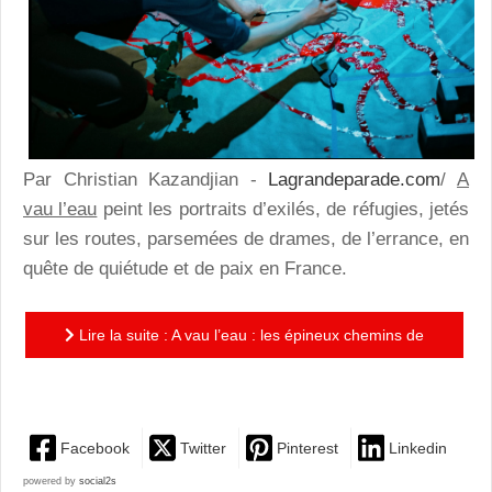
Par Christian Kazandjian -
Lagrandeparade.com
/
A
vau l’eau
peint les portraits d’exilés, de réfugies, jetés
sur les routes, parsemées de drames, de l’errance, en
quête de quiétude et de paix en France.
Lire la suite : A vau l’eau : les épineux chemins de
l’exil
Facebook
Twitter
Pinterest
Linkedin
powered by
social2s