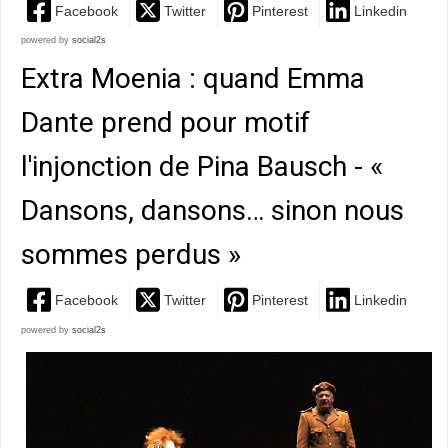
Facebook
Twitter
Pinterest
Linkedin
powered by
social2s
Extra Moenia : quand Emma
Dante prend pour motif
l'injonction de Pina Bausch - «
Dansons, dansons… sinon nous
sommes perdus »
Facebook
Twitter
Pinterest
Linkedin
powered by
social2s