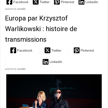
Facebook
Twitter
Pinterest
Linkedin
powered by
social2s
Europa par Krzysztof
Warlikowski : histoire de
transmissions
Facebook
Twitter
Pinterest
Linkedin
powered by
social2s