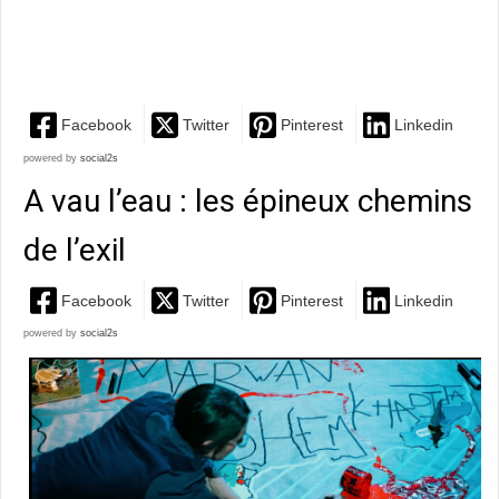
prend pour motif l'injonction de Pina Bausch - «
Dansons, dansons…...
Facebook
Twitter
Pinterest
Linkedin
powered by
social2s
A vau l’eau : les épineux chemins
de l’exil
Facebook
Twitter
Pinterest
Linkedin
powered by
social2s