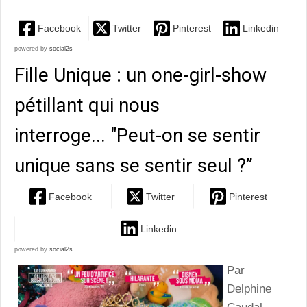
Facebook
Twitter
Pinterest
Linkedin
powered by
social2s
Fille Unique : un one-girl-show
pétillant qui nous
interroge... "Peut-on se sentir
unique sans se sentir seul ?”
Facebook
Twitter
Pinterest
Linkedin
powered by
social2s
Par
Delphine