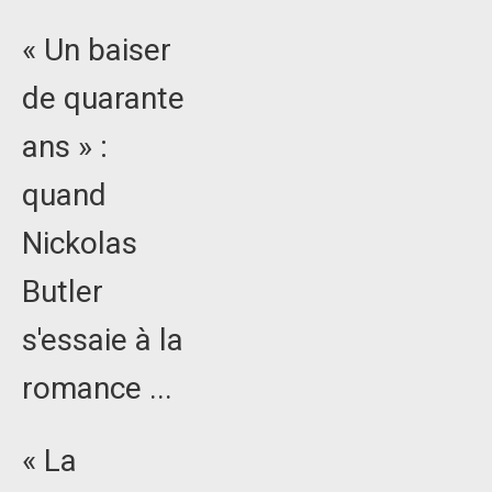
« Un baiser
de quarante
ans » :
quand
Nickolas
Butler
s'essaie à la
romance ...
« La