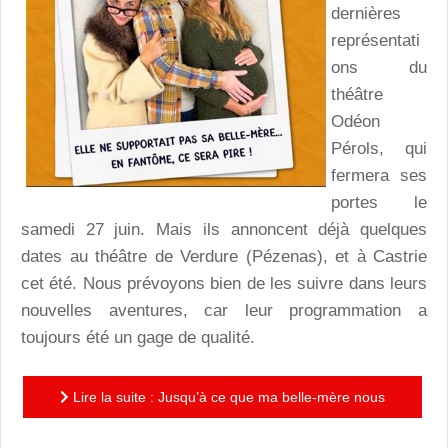
dernières
représentati
ons du
théâtre
Odéon
Pérols, qui
fermera ses
portes le
samedi 27 juin. Mais ils annoncent déjà quelques
dates au théâtre de Verdure (Pézenas), et à Castrie
cet été. Nous prévoyons bien de les suivre dans leurs
nouvelles aventures, car leur programmation a
toujours été un gage de qualité.
Lire la suite : Jusqu’à ce que ma belle-mère nous
sépare : « Le mariage, ce n’est pas la mer à boire,