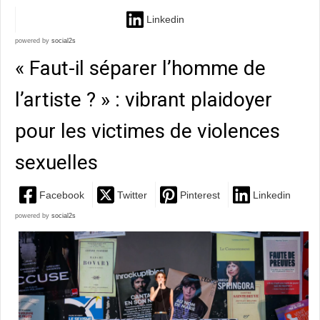
Linkedin
powered by
social2s
« Faut-il séparer l’homme de
l’artiste ? » : vibrant plaidoyer
pour les victimes de violences
sexuelles
Facebook
Twitter
Pinterest
Linkedin
powered by
social2s