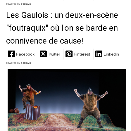
powered by
social2s
Les Gaulois : un deux-en-scène
"foutraquix" où l'on se barde en
connivence de cause!
Facebook
Twitter
Pinterest
Linkedin
powered by
social2s