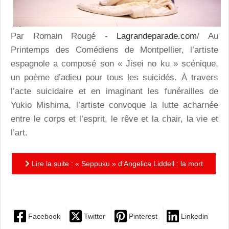
Par Romain Rougé -
Lagrandeparade.com
/ Au
Printemps des Comédiens de Montpellier, l’artiste
espagnole a composé son « Jisei no ku » scénique,
un poème d’adieu pour tous les suicidés. À travers
l’acte suicidaire et en imaginant les funérailles de
Yukio Mishima, l’artiste convoque la lutte acharnée
entre le corps et l’esprit, le rêve et la chair, la vie et
l’art.
Lire la suite : « Seppuku » d’Angelica Liddell : la mort
nous va si bien
Facebook
Twitter
Pinterest
Linkedin