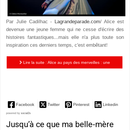
Par Julie Cadilhac -
Lagrandeparade.com
/ Alice est
devenue une jeune femme qui ne cesse d'écrire des
histoires fantastiques...mais elle n'a plus toute son
inspiration ces derniers temps, c'est embêtant!
Lire la suite : Alice au pays des merveilles : une
enquête pétillante et drôle au coeur d'un livre riche
en...
Facebook
Twitter
Pinterest
Linkedin
powered by
social2s
Jusqu’à ce que ma belle-mère