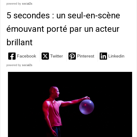
powered by
social2s
5 secondes : un seul-en-scène
émouvant porté par un acteur
brillant
Facebook
Twitter
Pinterest
Linkedin
powered by
social2s