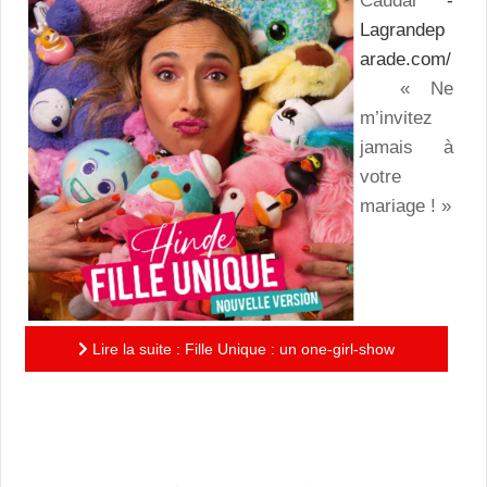
Caudal
-
Lagrandep
arade.com/
« Ne
m’invitez
jamais à
votre
mariage ! »
Lire la suite : Fille Unique : un one-girl-show
pétillant qui nous interroge... "Peut-on se sentir
unique sans se...