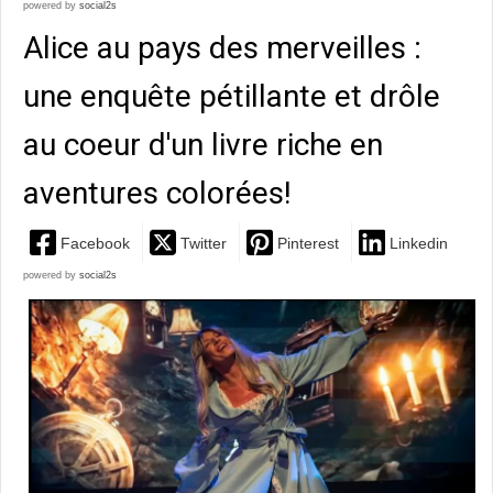
powered by
social2s
Alice au pays des merveilles :
une enquête pétillante et drôle
au coeur d'un livre riche en
aventures colorées!
Facebook
Twitter
Pinterest
Linkedin
powered by
social2s