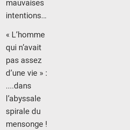
mauvaises
intentions…
« L’homme
qui n’avait
pas assez
d’une vie » :
....dans
l’abyssale
spirale du
mensonge !