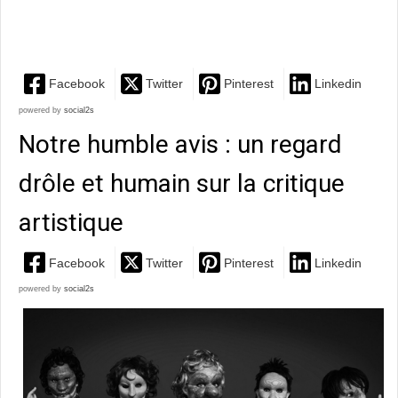
c’est la...
Facebook
Twitter
Pinterest
Linkedin
powered by
social2s
Notre humble avis : un regard
drôle et humain sur la critique
artistique
Facebook
Twitter
Pinterest
Linkedin
powered by
social2s