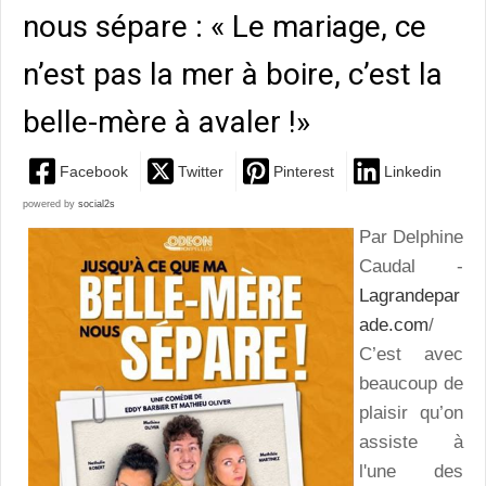
nous sépare : « Le mariage, ce
n’est pas la mer à boire, c’est la
belle-mère à avaler !»
Facebook
Twitter
Pinterest
Linkedin
powered by
social2s
Par Delphine
Caudal -
Lagrandepar
ade.com
/
C’est avec
beaucoup de
plaisir qu’on
assiste à
l'une des