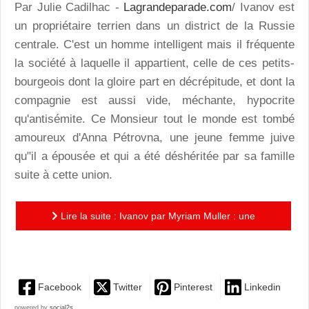
Par Julie Cadilhac -
Lagrandeparade.com
/ Ivanov est
un propriétaire terrien dans un district de la Russie
centrale. C'est un homme intelligent mais il fréquente
la société à laquelle il appartient, celle de ces petits-
bourgeois dont la gloire part en décrépitude, et dont la
compagnie est aussi vide, méchante, hypocrite
qu'antisémite. Ce Monsieur tout le monde est tombé
amoureux d'Anna Pétrovna, une jeune femme juive
qu"il a épousée et qui a été déshéritée par sa famille
suite à cette union.
Lire la suite : Ivanov par Myriam Muller : une
"comédie" sans grand éclat
Facebook
Twitter
Pinterest
Linkedin
powered by
social2s