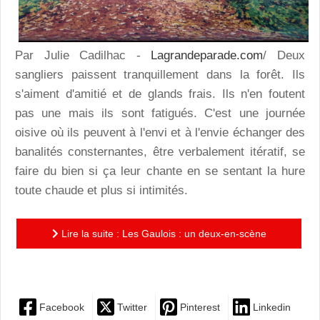
Par Julie Cadilhac -
Lagrandeparade.com
/ Deux
sangliers paissent tranquillement dans la forêt. Ils
s'aiment d'amitié et de glands frais. Ils n'en foutent
pas une mais ils sont fatigués. C'est une journée
oisive où ils peuvent à l'envi et à l'envie échanger des
banalités consternantes, être verbalement itératif, se
faire du bien si ça leur chante en se sentant la hure
toute chaude et plus si intimités.
Lire la suite : Les Gaulois : un deux-en-scène
"foutraquix" où l'on se barde en connivence de cause!
Facebook
Twitter
Pinterest
Linkedin