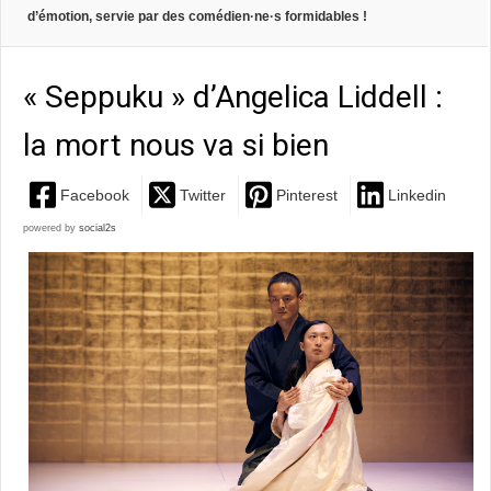
d’émotion, servie par des comédien·ne·s formidables !
« Seppuku » d’Angelica Liddell :
la mort nous va si bien
Facebook
Twitter
Pinterest
Linkedin
powered by
social2s