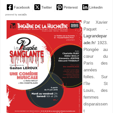
Facebook
Twitter
Pinterest
Linkedin
powered by
social2s
Par Xavier
Paquet -
Lagrandepar
ade.fr/
1923.
Plongée au
cœur du
Paris des
années
folles. Sur
l’île St
Louis, des
femmes
disparaissen
t