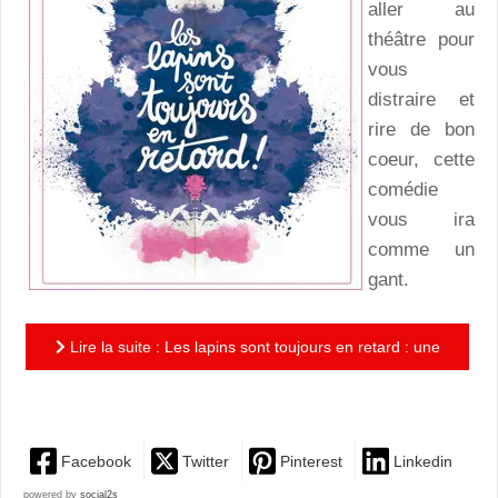
aller au
théâtre pour
vous
distraire et
rire de bon
coeur, cette
comédie
vous ira
comme un
gant.
Lire la suite : Les lapins sont toujours en retard : une
comédie pétillante et légère
Facebook
Twitter
Pinterest
Linkedin
powered by
social2s