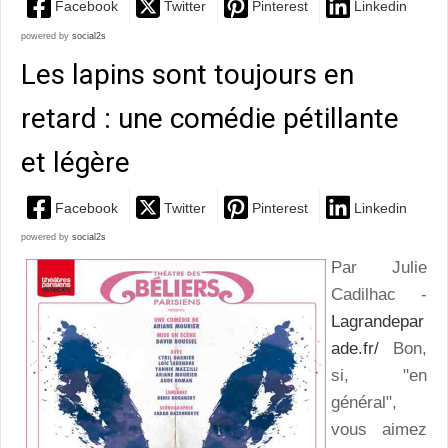
Facebook
Twitter
Pinterest
Linkedin
powered by
social2s
Les lapins sont toujours en
retard : une comédie pétillante
et légère
Facebook
Twitter
Pinterest
Linkedin
powered by
social2s
Par Julie
Cadilhac -
Lagrandepar
ade.fr/
Bon,
si, "en
général",
vous aimez