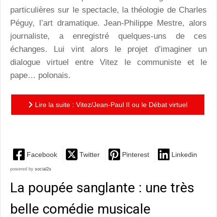
particulières sur le spectacle, la théologie de Charles
Péguy, l’art dramatique. Jean-Philippe Mestre, alors
journaliste, a enregistré quelques-uns de ces
échanges. Lui vint alors le projet d’imaginer un
dialogue virtuel entre Vitez le communiste et le
pape… polonais.
Lire la suite : Vitez/Jean-Paul II ou le Débat virtuel
entre le Saint Pape et un garde rouge de la raison…
Facebook
Twitter
Pinterest
Linkedin
powered by
social2s
La poupée sanglante : une très
belle comédie musicale