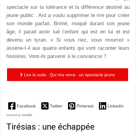
spectacle sur la tolérance et la différence destiné au
jeune public . Ard a voulu supprimer le rire pour créer
son monde parfait. Brimé, moqué durant son jeune
âge, il parait avoir tué l’enfant qui est en lui et est
devenu un tyran. « Si vous riez, vous mourrez »
assène-t-il aux quatre enfants qui vont raconter leurs
histoires. Vont-ils parvenir à le convaincre ?
Lire la suite : Qui rira verra : un spectacle jeune
public sur la tolérance et la différence
Facebook
Twitter
Pinterest
Linkedin
powered by
social2s
Tirésias : une échappée