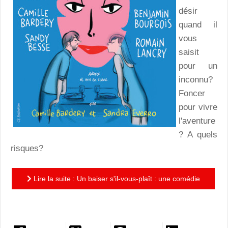
désir
quand il
vous
saisit
pour un
inconnu?
Foncer
pour vivre
l'aventure
? A quels
risques?
Lire la suite : Un baiser s'il-vous-plaît : une comédie
sensible et réussie sur le désir