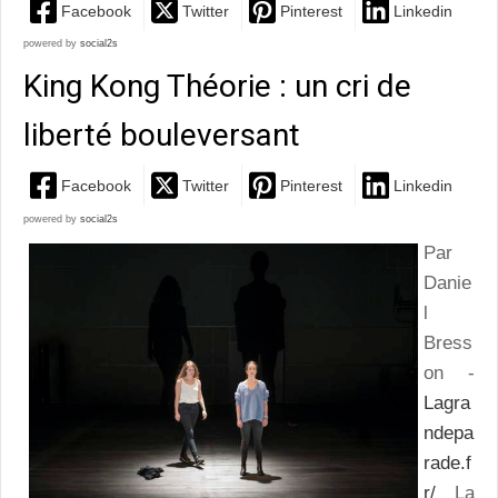
Facebook
Twitter
Pinterest
Linkedin
powered by
social2s
King Kong Théorie : un cri de
liberté bouleversant
Facebook
Twitter
Pinterest
Linkedin
powered by
social2s
Par
Danie
l
Bress
on -
Lagra
ndepa
rade.f
r/
La