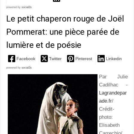
powered by
social2s
Le petit chaperon rouge de Joël
Pommerat: une pièce parée de
lumière et de poésie
Facebook
Twitter
Pinterest
Linkedin
powered by
social2s
Par Julie
Cadilhac -
Lagrandepar
ade.fr
/
Crédit-
photo:
Elisabeth
Carrechio/