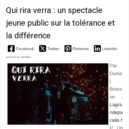
Qui rira verra : un spectacle
jeune public sur la tolérance et
la différence
Facebook
Twitter
Pinterest
Linkedin
powered by
social2s
Par
Danie
l
Bress
on -
Lagra
ndepa
rade.f
r
/ Un