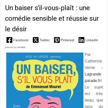
Un baiser s'il-vous-plaît : une
comédie sensible et réussie sur
le désir
Facebook
Twitter
Pinterest
Linkedin
powered by
social2s
Par
Catherine
Verne -
Lagrande
parade.fr
/
Le sujet
est très
beau: que
faire du