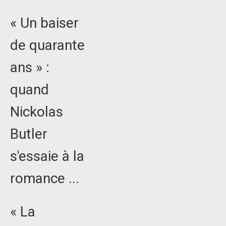
« Un baiser
de quarante
ans » :
quand
Nickolas
Butler
s'essaie à la
romance ...
« La