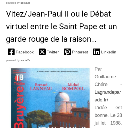
powered by
social2s
Vitez/Jean-Paul II ou le Débat
virtuel entre le Saint Pape et un
garde rouge de la raison…
Facebook
Twitter
Pinterest
Linkedin
powered by
social2s
Par
Guillaume
Chérel -
Lagrandepar
ade.fr/
L’idée est
bonne. Le 28
juillet 1988,