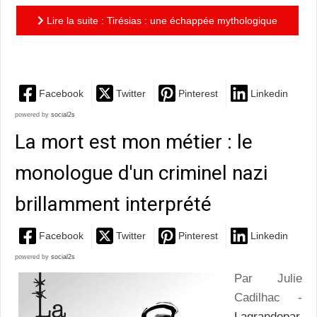
Lire la suite : Tirésias : une échappée mythologique
à la fraîcheur délicieuse
Facebook
Twitter
Pinterest
Linkedin
powered by
social2s
La mort est mon métier : le
monologue d'un criminel nazi
brillamment interprété
Facebook
Twitter
Pinterest
Linkedin
powered by
social2s
Par Julie
Cadilhac -
Lagrandepar