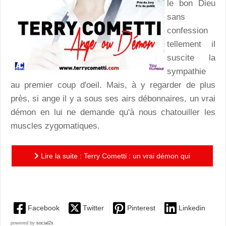
le bon Dieu
sans
confession
tellement il
suscite la
sympathie
au premier coup d'oeil. Mais, à y regarder de plus
près, si ange il y a sous ses airs débonnaires, un vrai
démon en lui ne demande qu'à nous chatouiller les
muscles zygomatiques.
Lire la suite : Terry Cometti : un vrai démon qui
chatouille les zygomatiques !
Facebook
Twitter
Pinterest
Linkedin
powered by
social2s