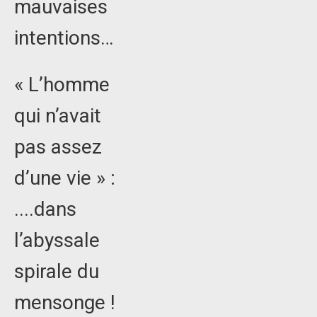
mauvaises
intentions…
« L’homme
qui n’avait
pas assez
d’une vie » :
....dans
l’abyssale
spirale du
mensonge !