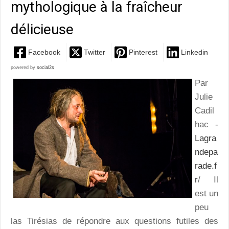
mythologique à la fraîcheur
délicieuse
Facebook
Twitter
Pinterest
Linkedin
powered by
social2s
Par
Julie
Cadil
hac -
Lagra
ndepa
rade.f
r
/ Il
est un
peu
las Tirésias de répondre aux questions futiles des