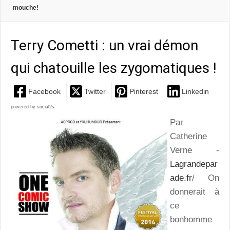
mouche!
Terry Cometti : un vrai démon
qui chatouille les zygomatiques !
Facebook
Twitter
Pinterest
Linkedin
powered by
social2s
Par
Catherine
Verne -
Lagrandepar
ade.fr
/ On
donnerait à
ce
bonhomme