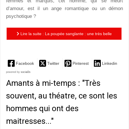
femmes et marquis, cet homme, qui se meurt
d’amour, est il un ange romantique ou un démon
psychotique ?
Lire la suite : La poupée sanglante : une très belle
comédie musicale
Facebook
Twitter
Pinterest
Linkedin
powered by
social2s
Amants à mi-temps : "Très
souvent, au théatre, ce sont les
hommes qui ont des
maitresses..."