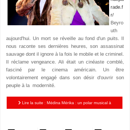
rade.f
r/
Beyro
uth
aujourd'hui. Un mort se réveille au fond d'un puits. Il
nous raconte ses dernières heures, son assassinat
sauvage dont il ignore à la fois le mobile et le criminel.
Il réclame vengeance. Ali était un cinéaste comblé,
fasciné par le cinema américain. Un être
volontairement engagé dans son désir d'ouvrir son
peuple à la modernité.
Lire la suite : Médina Mérika : un polar musical à
l'écriture incisive