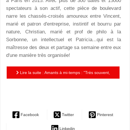
à Paris en 2015. Avec plus de 300 dates et 15000
spectateurs à son actif, cette pièce de boulevard
narre les chassés-croisés amoureux entre Vincent,
marié et patron d'entreprise, instintif et bourru par
nature, Christian, marié et prof de philo à la
Sorbonne, un intellectuel et Patricia...qui est la
maîtresse des deux et partage sa semaine entre eux
d'une manière très organisée!
Lire la suite : Amants à mi-temps : "Très souvent,
au théatre, ce sont les hommes qui ont des
maitresses..."
Facebook
Twitter
Pinterest
Linkedin