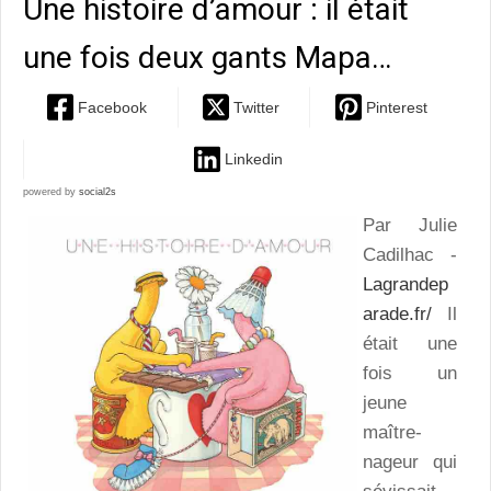
Une histoire d’amour : il était
une fois deux gants Mapa…
Facebook
Twitter
Pinterest
Linkedin
powered by
social2s
Par Julie
Cadilhac -
Lagrandep
arade.fr/
Il
était une
fois un
jeune
maître-
nageur qui