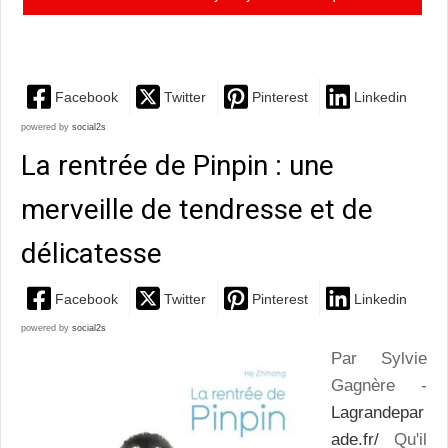
pas les choses à moitié
Facebook
Twitter
Pinterest
Linkedin
powered by
social2s
La rentrée de Pinpin : une
merveille de tendresse et de
délicatesse
Facebook
Twitter
Pinterest
Linkedin
powered by
social2s
Par Sylvie
Gagnère -
Lagrandepar
ade.fr/
Qu'il