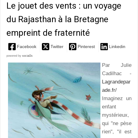
Le jouet des vents : un voyage
du Rajasthan à la Bretagne
empreint de fraternité
Facebook
Twitter
Pinterest
Linkedin
powered by
social2s
Par Julie
Cadilhac -
Lagrandepar
ade.fr/
Imaginez un
enfant
mystérieux,
qui "ne pèse
rien", "il est