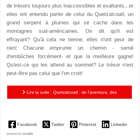
de trésors toujours plus inaccessibles et exaltants...or
elles ont entendu parler de celui du Quetzalcoatl, un
grand serpent à plumes qui se cache dans les
montagnes sud-américaines. On dit qu'il est
effrayant? Qu'à cela ne tienne, elles n'ont peur de
rien! Chacune emprunte un chemin - semé
d'embûches forcément- et que la meilleure gagne!
Qu'est-ce qui les attend au sommet? Le trésor n'est
peut-être pas celui que l'on croit!
Lire la suite : Quetzalcoatl : de l'aventure, des
couleurs spectaculaires et de la tendresse
Facebook
Twitter
Pinterest
Linkedin
powered by
social2s