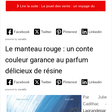
Lire la suite : Le jouet des vents : un voyage du
Rajasthan à la Bretagne empreint de fraternité
Facebook
Twitter
Pinterest
Linkedin
powered by
social2s
Le manteau rouge : un conte
couleur garance au parfum
délicieux de résine
Facebook
Twitter
Pinterest
Linkedin
powered by
social2s
Par Julie
Cadilhac -
Lagrandepar