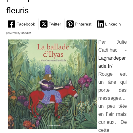
fleuris
Facebook
Twitter
Pinterest
Linkedin
powered by
social2s
Par Julie
Cadilhac -
Lagrandepar
ade.fr/
Rouge est
un âne
qui
porte des
messages...
un peu tête
en l’air mais
curieux. De
cette