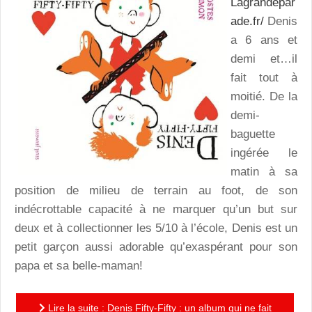
Lagrandepar
ade.fr/
Denis
a 6 ans et
demi et…il
fait tout à
moitié. De la
demi-
baguette
ingérée le
matin à sa
position de milieu de terrain au foot, de son
indécrottable capacité à ne marquer qu’un but sur
deux et à collectionner les 5/10 à l’école, Denis est un
petit garçon aussi adorable qu’exaspérant pour son
papa et sa belle-maman!
Lire la suite : Denis Fifty-Fifty : un album qui ne fait