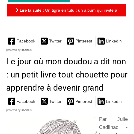
Lire la suite : Un tigre en tutu : un album qui invite à
poursuivre ses rêves!
Facebook
Twitter
Pinterest
Linkedin
powered by
social2s
Le jour où mon doudou a dit non
: un petit livre tout chouette pour
apprendre à devenir grand
Facebook
Twitter
Pinterest
Linkedin
powered by
social2s
Par Julie
Cadilhac -