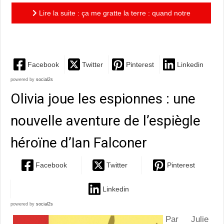
Lire la suite : ça me gratte la terre : quand notre
planète veut se r’faire une beauté!
Facebook
Twitter
Pinterest
Linkedin
powered by
social2s
Olivia joue les espionnes : une
nouvelle aventure de l’espiègle
héroïne d’Ian Falconer
Facebook
Twitter
Pinterest
Linkedin
powered by
social2s
Par Julie