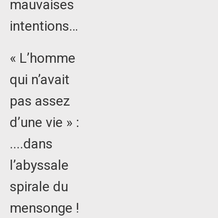
mauvaises
intentions…
« L’homme
qui n’avait
pas assez
d’une vie » :
....dans
l’abyssale
spirale du
mensonge !