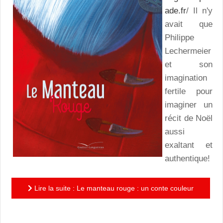
ade.fr
/ Il n'y
avait que
Philippe
Lechermeier
et son
imagination
fertile pour
imaginer un
récit de Noël
aussi
exaltant et
authentique!
Lire la suite : Le manteau rouge : un conte couleur
garance au parfum délicieux de résine