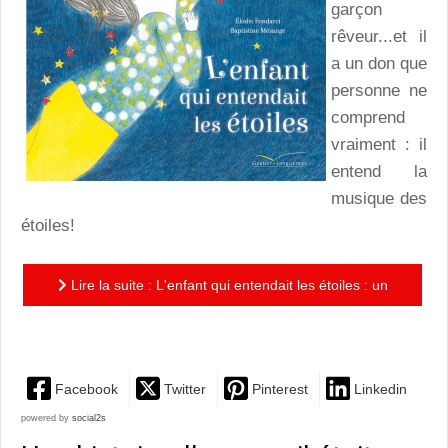
garçon
rêveur...et il
a un don que
personne ne
comprend
vraiment : il
entend la
musique des
étoiles!
Lire la suite : L'enfant qui entendait les étoiles : un
album jeunesse pour tous les rêveurs
Facebook
Twitter
Pinterest
Linkedin
powered by
social2s