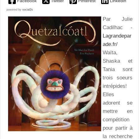
Facebook
Twitter
Pinterest
Linkedin
powered by
social2s
Par Julie
Cadilhac -
Lagrandepar
ade.fr/
Waïta,
Shaska et
Tania sont
trois soeurs
intrépides!
Elles
adorent se
mettre en
compétition
pour partir à
la recherche