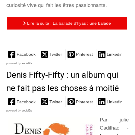
curiosité vive qui fait les êtres passionnants.
Lire la suite : La ballade d’Ilyas : une balade
poétique à dos d’âne et de rêves fleuris
Facebook
Twitter
Pinterest
Linkedin
powered by
social2s
Denis Fifty-Fifty : un album qui
ne fait pas les choses à moitié
Facebook
Twitter
Pinterest
Linkedin
powered by
social2s
Par julie
Cadilhac -