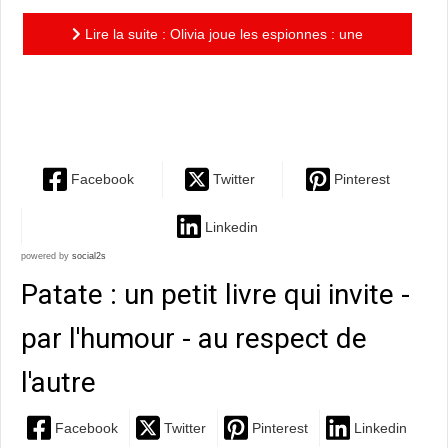
Lire la suite : Olivia joue les espionnes : une
nouvelle aventure de l’espiègle héroïne d’Ian
Falconer
Facebook
Twitter
Pinterest
Linkedin
powered by
social2s
Patate : un petit livre qui invite -
par l'humour - au respect de
l'autre
Facebook
Twitter
Pinterest
Linkedin