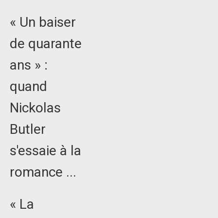
« Un baiser
de quarante
ans » :
quand
Nickolas
Butler
s'essaie à la
romance ...
« La