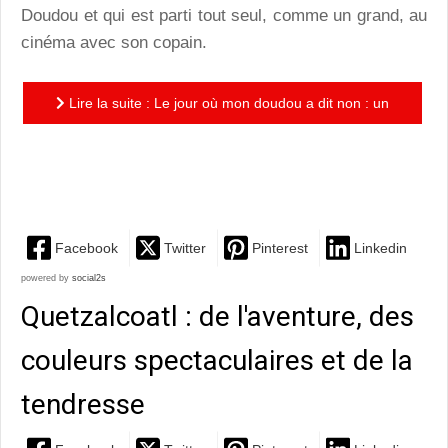
Doudou et qui est parti tout seul, comme un grand, au
cinéma avec son copain.
Lire la suite : Le jour où mon doudou a dit non : un
petit livre tout chouette pour apprendre à devenir
grand
Facebook
Twitter
Pinterest
Linkedin
powered by
social2s
Quetzalcoatl : de l'aventure, des
couleurs spectaculaires et de la
tendresse