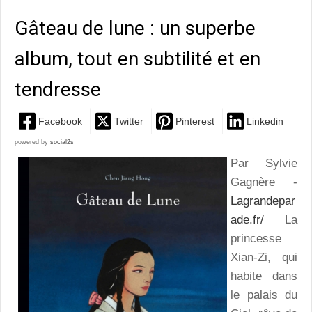
Gâteau de lune : un superbe
album, tout en subtilité et en
tendresse
Facebook
Twitter
Pinterest
Linkedin
powered by
social2s
Par Sylvie
Gagnère -
Lagrandepar
ade.fr/
La
princesse
Xian-Zi, qui
habite dans
le palais du