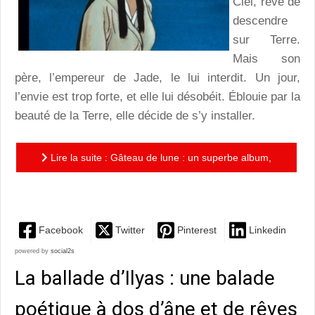
Ciel, rêve de
descendre
sur Terre.
Mais son
père, l’empereur de Jade, le lui interdit. Un jour,
l’envie est trop forte, et elle lui désobéit. Éblouie par la
beauté de la Terre, elle décide de s’y installer.
Lire la suite : Gâteau de lune : un superbe album,
tout en subtilité et en tendresse
Facebook
Twitter
Pinterest
Linkedin
powered by
social2s
La ballade d’Ilyas : une balade
poétique à dos d’âne et de rêves