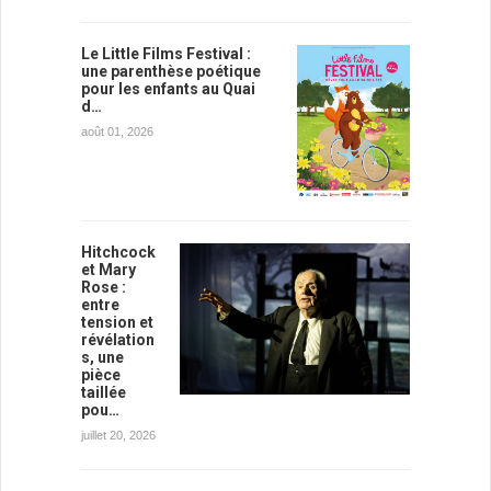
Le Little Films Festival :
une parenthèse poétique
pour les enfants au Quai
d…
août 01, 2026
Hitchcock
et Mary
Rose :
entre
tension et
révélation
s, une
pièce
taillée
pou…
juillet 20, 2026