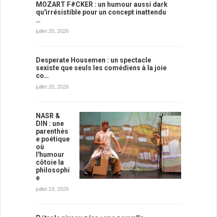
MOZART F#CKER : un humour aussi dark
qu'irrésistible pour un concept inattendu
…
juillet 20, 2026
Desperate Housemen : un spectacle
sexiste que seuls les comédiens à la joie
co…
juillet 20, 2026
NASR &
DIN : une
parenthès
e poétique
où
l'humour
côtoie la
philosophi
e
juillet 19, 2026