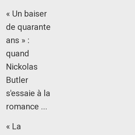
« Un baiser
de quarante
ans » :
quand
Nickolas
Butler
s'essaie à la
romance ...
« La