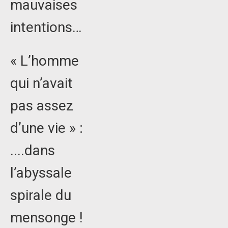
mauvaises
intentions…
« L’homme
qui n’avait
pas assez
d’une vie » :
....dans
l’abyssale
spirale du
mensonge !