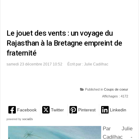
Le jouet des vents : un voyage du
Rajasthan à la Bretagne empreint de
fraternité
samedi 23 décembre 2017 10:52
Écrit par : Julie Cadilhac
Published in
Coups de coeur
Affichages : 4172
Facebook
Twitter
Pinterest
Linkedin
powered by
social2s
Par Julie
Cadilhac -