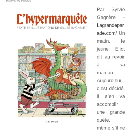
powered by
social2s
Par Sylvie
Gagnère -
Lagrandepar
ade.com
/ Un
matin, le
jeune Eliot
dit au revoir
à sa
maman.
Aujourd’hui,
c’est décidé,
il s’en va
accomplir
une grande
quête,
même s’il ne