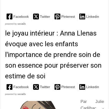
souris...
Facebook
Twitter
Pinterest
Linkedin
powered by
social2s
le joyau intérieur : Anna Llenas
évoque avec les enfants
l'importance de prendre soin de
son essence pour préserver son
estime de soi
Facebook
Twitter
Pinterest
Linkedin
powered by
social2s
Par Julie
Cadilhac -