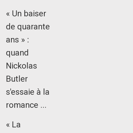
« Un baiser
de quarante
ans » :
quand
Nickolas
Butler
s'essaie à la
romance ...
« La