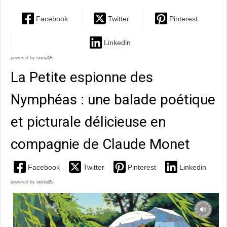
Facebook
Twitter
Pinterest
Linkedin
powered by
social2s
La Petite espionne des
Nymphéas : une balade poétique
et picturale délicieuse en
compagnie de Claude Monet
Facebook
Twitter
Pinterest
Linkedin
powered by
social2s