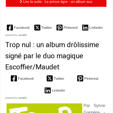
Lire la suite : Le prince tigre : un album aux
illustrations magnifiques et au texte touchant
Facebook
Twitter
Pinterest
Linkedin
powered by
social2s
Trop nul : un album drôlissime
signé par le duo magique
Escoffier/Maudet
Facebook
Twitter
Pinterest
Linkedin
powered by
social2s
Par Sylvie
Gagnère -