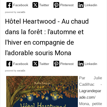
Facebook
Twitter
Pinterest
Linkedin
powered by
social2s
Hôtel Heartwood - Au chaud
dans la forêt : l'automne et
l'hiver en compagnie de
l'adorable souris Mona
Facebook
Twitter
Pinterest
Linkedin
powered by
social2s
Par Julie
Cadilhac -
Lagrandepar
ade.com
/
Mona, petite