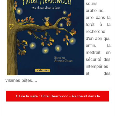
souris
orpheline,
erre dans la
forêt à la
recherche
d'un abri qui,
enfin, la
mettrait en
sécurité des
intempéries
et des
vilaines bêtes....
Lire la suite : Hôtel Heartwood - Au chaud dans la
forêt : l'automne et l'hiver en compagnie de l'adorable