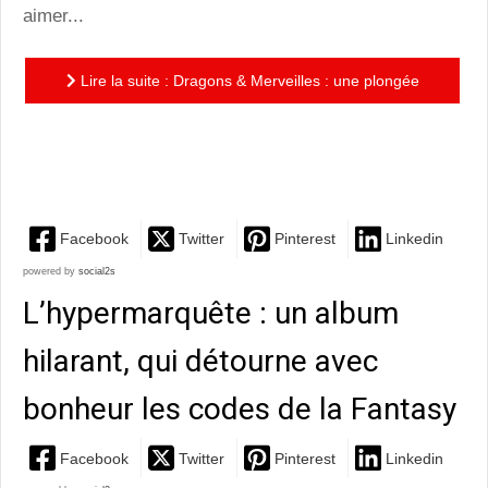
aimer...
Lire la suite : Dragons & Merveilles : une plongée
onirique splendide en compagnie de Philippe-Henri
Turin
Facebook
Twitter
Pinterest
Linkedin
powered by
social2s
L’hypermarquête : un album
hilarant, qui détourne avec
bonheur les codes de la Fantasy
Facebook
Twitter
Pinterest
Linkedin