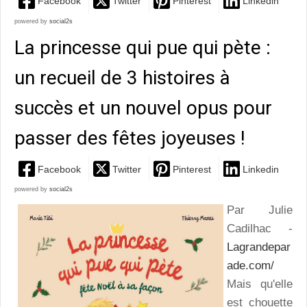
Facebook
Twitter
Pinterest
Linkedin
powered by
social2s
La princesse qui pue qui pète :
un recueil de 3 histoires à
succès et un nouvel opus pour
passer des fêtes joyeuses !
Facebook
Twitter
Pinterest
Linkedin
powered by
social2s
Par Julie
Cadilhac -
Lagrandepar
ade.com/
Mais qu'elle
est chouette