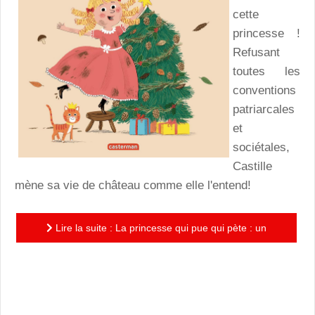
cette
princesse !
Refusant
toutes les
conventions
patriarcales
et
sociétales,
Castille
mène sa vie de château comme elle l'entend!
Lire la suite : La princesse qui pue qui pète : un
recueil de 3 histoires à succès et un nouvel opus pour
passer...