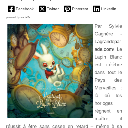
Facebook
Twitter
Pinterest
Linkedin
powered by
social2s
Par Sylvie
Gagnère -
Lagrandepar
ade.com
/ Le
Lapin Blanc
est célèbre
dans tout le
Pays des
Merveilles :
là où les
horloges
règnent en
maître, il
réussit à être sans cesse en retard – même à sa