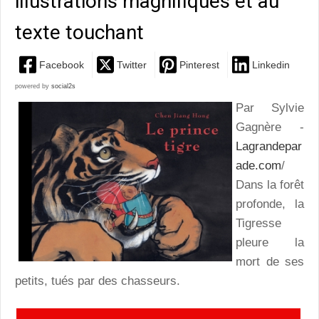
illustrations magnifiques et au
texte touchant
Facebook
Twitter
Pinterest
Linkedin
powered by
social2s
Par Sylvie
Gagnère -
Lagrandepar
ade.com
/
Dans la forêt
profonde, la
Tigresse
pleure la
mort de ses
petits, tués par des chasseurs.