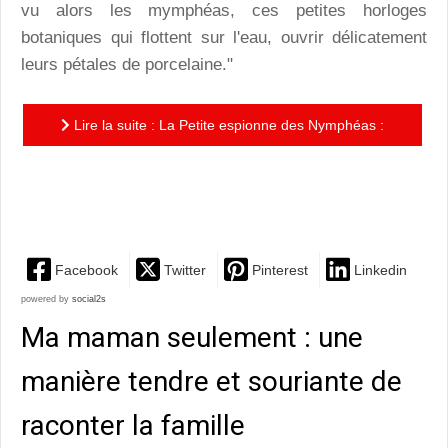
vu alors les mymphéas, ces petites horloges
botaniques qui flottent sur l'eau, ouvrir délicatement
leurs pétales de porcelaine."
Lire la suite : La Petite espionne des Nymphéas :
une balade poétique et picturale délicieuse en
compagnie de...
Facebook
Twitter
Pinterest
Linkedin
powered by
social2s
Ma maman seulement : une
manière tendre et souriante de
raconter la famille