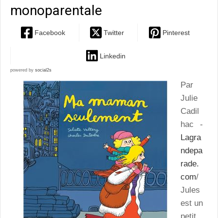
monoparentale
Facebook
Twitter
Pinterest
Linkedin
powered by
social2s
Par
Julie
Cadil
hac -
Lagra
ndepa
rade.
com
/
Jules
est un
petit