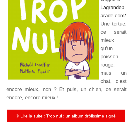
Lagrandep
arade.com/
Une tortue,
ce serait
mieux
qu’un
poisson
rouge,
mais un
chat, c’est
encore mieux, non ? Et puis, un chien, ce serait
encore, encore mieux !
Lire la suite : Trop nul : un album drôlissime signé
par le duo magique Escoffier/Maudet