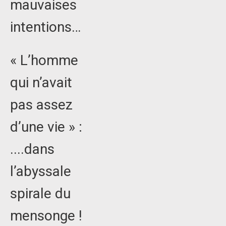
mauvaises
intentions…
« L’homme
qui n’avait
pas assez
d’une vie » :
....dans
l’abyssale
spirale du
mensonge !