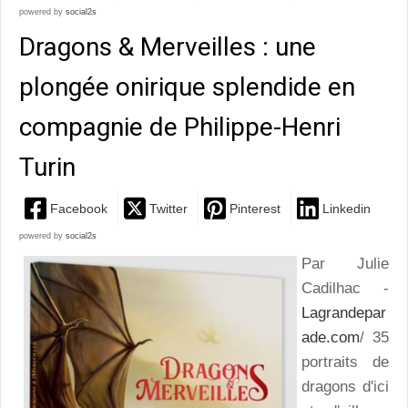
powered by
social2s
Dragons & Merveilles : une
plongée onirique splendide en
compagnie de Philippe-Henri
Turin
Facebook
Twitter
Pinterest
Linkedin
powered by
social2s
Par Julie
Cadilhac -
Lagrandepar
ade.com
/ 35
portraits de
dragons d'ici