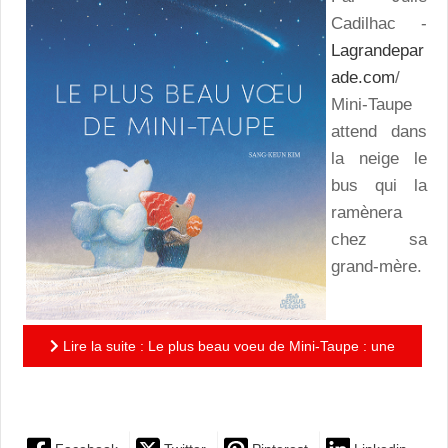
Cadilhac -
Lagrandepar
ade.com
/
Mini-Taupe
attend dans
la neige le
bus qui la
ramènera
chez sa
grand-mère.
Lire la suite : Le plus beau voeu de Mini-Taupe : une
adorable histoire d'amitié !