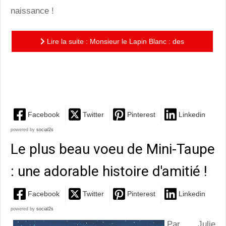
naissance !
Lire la suite : Monsieur le Lapin Blanc : des
illustrations sublimes pour une invitation à écouter son
cœur et son...
Facebook
Twitter
Pinterest
Linkedin
powered by
social2s
Le plus beau voeu de Mini-Taupe
: une adorable histoire d'amitié !
Facebook
Twitter
Pinterest
Linkedin
powered by
social2s
Par Julie