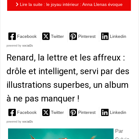
Lire la suite : le joyau intérieur : Anna Llenas évoque
avec les enfants l'importance de prendre soin de son...
Facebook
Twitter
Pinterest
Linkedin
powered by
social2s
Renard, la lettre et les affreux :
drôle et intelligent, servi par des
illustrations superbes, un album
à ne pas manquer !
Facebook
Twitter
Pinterest
Linkedin
powered by
social2s
Par