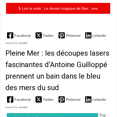
Lire la suite : Le dessin magique de Bao : une
invitation à goûter au merveilleux des dessins
Facebook
Twitter
Pinterest
Linkedin
powered by
social2s
Pleine Mer : les découpes lasers
fascinantes d’Antoine Guilloppé
prennent un bain dans le bleu
des mers du sud
Facebook
Twitter
Pinterest
Linkedin
powered by
social2s
Par