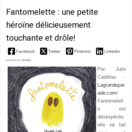
Fantomelette : une petite
héroïne délicieusement
touchante et drôle!
Facebook
Twitter
Pinterest
Linkedin
powered by
social2s
Par Julie
Cadilhac -
Lagrandepar
ade.com
/
Fantomelett
e est
désespérée:
elle ne fait