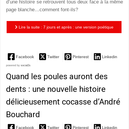
d’une histoire se retrouvent tous deux face à la même
page blanche…comment font-ils?
Lire la suite : 7 jours et après : une version poétique
superbe de la création du monde
Facebook
Twitter
Pinterest
Linkedin
powered by
social2s
Quand les poules auront des
dents : une nouvelle histoire
délicieusement cocasse d’André
Bouchard
Facebook
Twitter
Pinterest
Linkedin