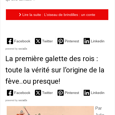
Lire la suite : L’oiseau de brindilles : un conte
exotique et poétique aux illustrations superbes
Facebook
Twitter
Pinterest
Linkedin
powered by
social2s
La première galette des rois :
toute la vérité sur l’origine de la
fève..ou presque!
Facebook
Twitter
Pinterest
Linkedin
powered by
social2s
Par