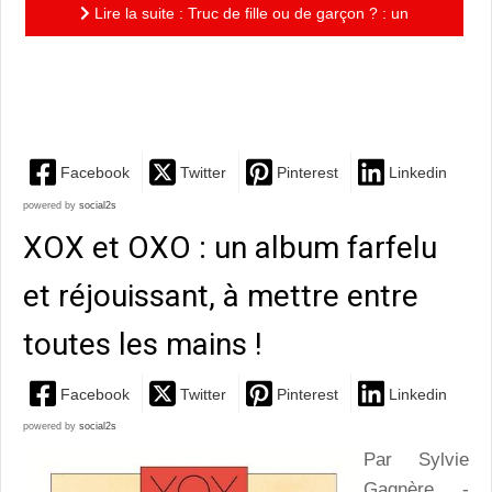
Lire la suite : Truc de fille ou de garçon ? : un
formidable petit bouquin pour déconstruire les
stéréotypes de...
Facebook
Twitter
Pinterest
Linkedin
powered by
social2s
XOX et OXO : un album farfelu
et réjouissant, à mettre entre
toutes les mains !
Facebook
Twitter
Pinterest
Linkedin
powered by
social2s
Par Sylvie
Gagnère -