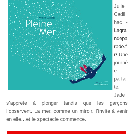
Julie
Cadil
hac -
Lagra
ndepa
rade.f
r/
Une
journé
e
parfai
te.
Jade
s’apprête à plonger tandis que les garçons
l’observent. La mer, comme un miroir, l’invite à venir
en elle…et le spectacle commence.