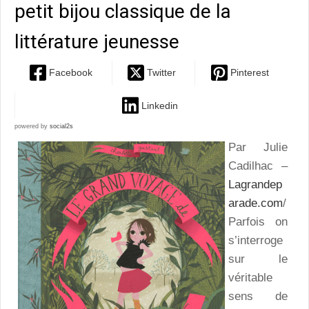
petit bijou classique de la
littérature jeunesse
Facebook
Twitter
Pinterest
Linkedin
powered by
social2s
Par Julie
Cadilhac –
Lagrandep
arade.com
/
Parfois on
s’interroge
sur le
véritable
sens de