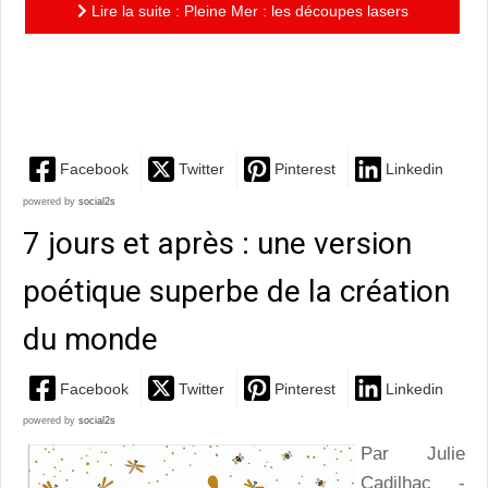
Lire la suite : Pleine Mer : les découpes lasers
fascinantes d’Antoine Guilloppé prennent un bain dans
le bleu des...
Facebook
Twitter
Pinterest
Linkedin
powered by
social2s
7 jours et après : une version
poétique superbe de la création
du monde
Facebook
Twitter
Pinterest
Linkedin
powered by
social2s
Par Julie
Cadilhac -