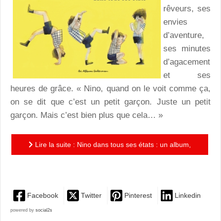
rêveurs, ses
envies
d’aventure,
ses minutes
d’agacement
et ses
heures de grâce. « Nino, quand on le voit comme ça,
on se dit que c’est un petit garçon. Juste un petit
garçon. Mais c’est bien plus que cela… »
Lire la suite : Nino dans tous ses états : un album,
hommage à l’enfance, d’une très belle sensibilité
Facebook
Twitter
Pinterest
Linkedin
powered by
social2s