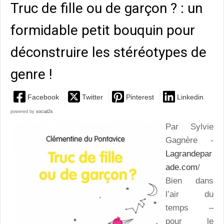
Truc de fille ou de garçon ? : un
formidable petit bouquin pour
déconstruire les stéréotypes de
genre !
Facebook
Twitter
Pinterest
Linkedin
powered by
social2s
Par Sylvie
Gagnère -
Lagrandepar
ade.com
/
Bien dans
l’air du
temps –
pour le