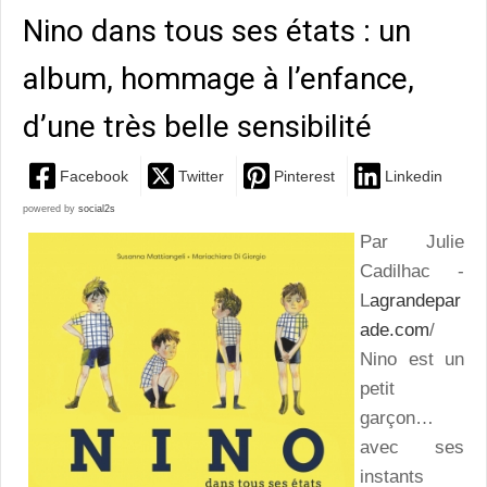
Nino dans tous ses états : un
album, hommage à l’enfance,
d’une très belle sensibilité
Facebook
Twitter
Pinterest
Linkedin
powered by
social2s
Par Julie
Cadilhac -
L
agrandepar
ade.com
/
Nino est un
petit
garçon…
avec ses
instants