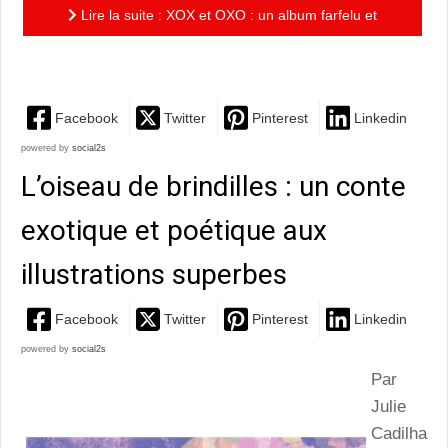
Lire la suite : XOX et OXO : un album farfelu et
réjouissant, à mettre entre toutes les mains !
Facebook
Twitter
Pinterest
Linkedin
powered by
social2s
L’oiseau de brindilles : un conte
exotique et poétique aux
illustrations superbes
Facebook
Twitter
Pinterest
Linkedin
powered by
social2s
Par
Julie
Cadilha