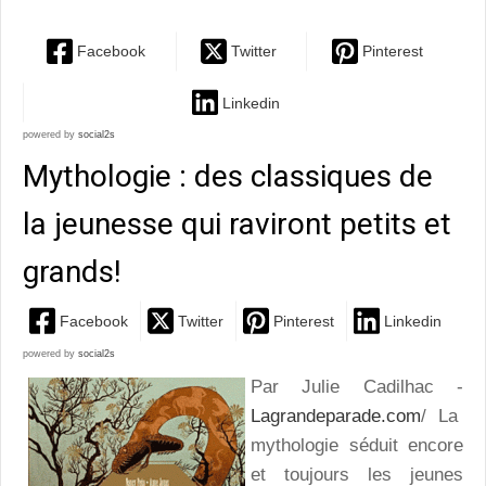
Facebook
Twitter
Pinterest
Linkedin
powered by
social2s
Mythologie : des classiques de
la jeunesse qui raviront petits et
grands!
Facebook
Twitter
Pinterest
Linkedin
powered by
social2s
Par Julie Cadilhac -
Lagrandeparade.com
/ La
mythologie séduit encore
et toujours les jeunes