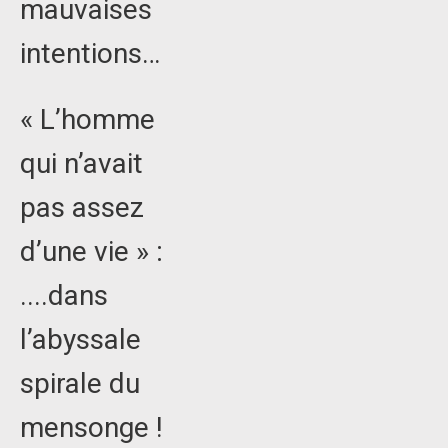
mauvaises
intentions…
« L’homme
qui n’avait
pas assez
d’une vie » :
....dans
l’abyssale
spirale du
mensonge !