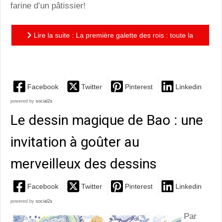
farine d’un pâtissier!
Lire la suite : La première galette des rois : toute la
vérité sur l’origine de la fève..ou presque!
Facebook
Twitter
Pinterest
Linkedin
powered by
social2s
Le dessin magique de Bao : une
invitation à goûter au
merveilleux des dessins
Facebook
Twitter
Pinterest
Linkedin
powered by
social2s
Par