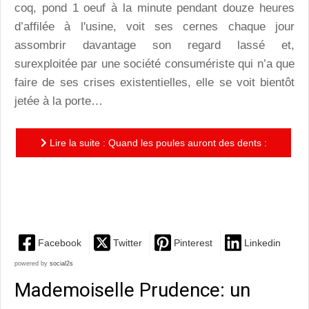
coq, pond 1 oeuf à la minute pendant douze heures
d’affilée à l'usine, voit ses cernes chaque jour
assombrir davantage son regard lassé et,
surexploitée par une société consumériste qui n’a que
faire de ses crises existentielles, elle se voit bientôt
jetée à la porte…
Lire la suite : Quand les poules auront des dents :
une nouvelle histoire délicieusement cocasse d’André
Bouchard
Facebook
Twitter
Pinterest
Linkedin
powered by
social2s
Mademoiselle Prudence: un