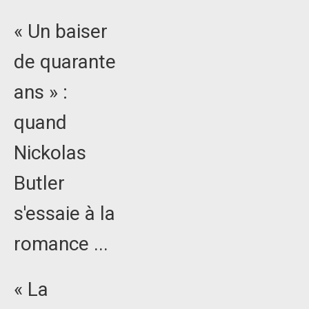
« Un baiser
de quarante
ans » :
quand
Nickolas
Butler
s'essaie à la
romance ...
« La