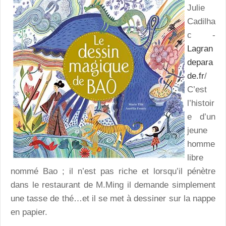
Julie
Cadilha
c -
Lagran
depara
de.fr
/
C’est
l’histoir
e d’un
jeune
homme
libre
nommé Bao ; il n’est pas riche et lorsqu’il pénètre
dans le restaurant de M.Ming il demande simplement
une tasse de thé…et il se met à dessiner sur la nappe
en papier.