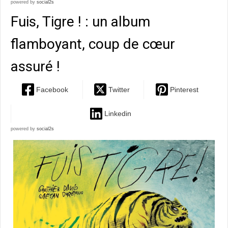
powered by
social2s
Fuis, Tigre ! : un album
flamboyant, coup de cœur
assuré !
Facebook
Twitter
Pinterest
Linkedin
powered by
social2s