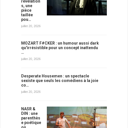
révélation
s, une
pièce
taillée
pou…
juillet 20, 2026
MOZART F#CKER : un humour aussi dark
qu'irrésistible pour un concept inattendu
…
juillet 20, 2026
Desperate Housemen : un spectacle
sexiste que seuls les comédiens à la joie
co…
juillet 20, 2026
NASR &
DIN : une
parenthès
e poétique
où