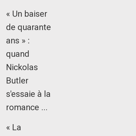
« Un baiser
de quarante
ans » :
quand
Nickolas
Butler
s'essaie à la
romance ...
« La