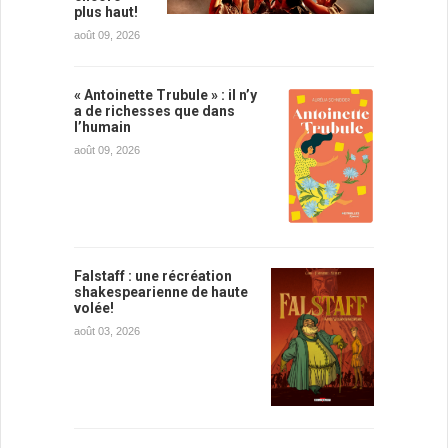
plus haut!
août 09, 2026
« Antoinette Trubule » : il n’y
a de richesses que dans
l’humain
août 09, 2026
Falstaff : une récréation
shakespearienne de haute
volée!
août 03, 2026