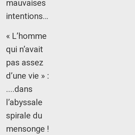
mauvaises
intentions…
« L’homme
qui n’avait
pas assez
d’une vie » :
....dans
l’abyssale
spirale du
mensonge !