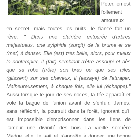
Peter, en est
follement
amoureux
en secret...mais toutes les nuits, le fiancé fait un
rêve.
" Dans une clairière entourée d'arbres
majestueux, une sylphide (surgit) de la brume et se
(met) à danser. Elle (est) très belle, alors, pour mieux
la contempler, il (fait) semblant d'être assoupi et dès
que sa robe (frôle) son bras ou que ses ailes
(glissent) sur ses cheveux, il (essaye) de l'attraper.
Malheureusement, à chaque fois, elle lui (échappe)."
Aussi lorsque le jour de ses noces, la fée apparaît et
vole la bague de l'union avant de s'enfuir, James,
sans réfléchir, la poursuit dans la forêt, ignorant qu'il
est impossible d'emprisonner dans les liens de
l'amour une divinité des bois...La vieille sorcière
Madge, elle, le sait et s'apprête à donner une bonne