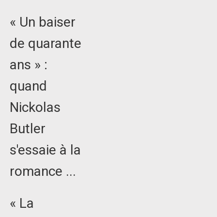
« Un baiser
de quarante
ans » :
quand
Nickolas
Butler
s'essaie à la
romance ...
« La