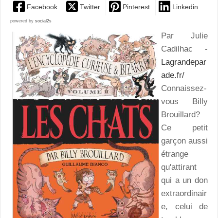
Facebook
Twitter
Pinterest
Linkedin
powered by
social2s
Par Julie
Cadilhac -
Lagrandepar
ade.fr/
Connaissez-
vous Billy
Brouillard?
Ce petit
garçon aussi
étrange
qu'attirant
qui a un don
extraordinair
e, celui de