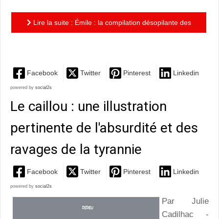
Lire la suite : Émile : la compilation désopilante des
aventures d'un enfant loufoque
Facebook
Twitter
Pinterest
Linkedin
powered by
social2s
Le caillou : une illustration
pertinente de l'absurdité et des
ravages de la tyrannie
Facebook
Twitter
Pinterest
Linkedin
powered by
social2s
Par Julie
Cadilhac -