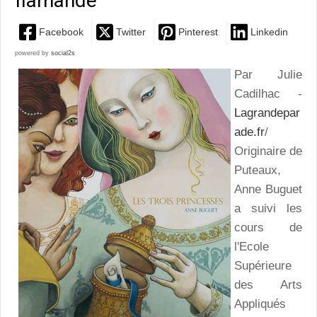
flamande
Facebook
Twitter
Pinterest
Linkedin
powered by
social2s
Par Julie
Cadilhac -
Lagrandepar
ade.fr
/
Originaire de
Puteaux,
Anne Buguet
a suivi les
cours de
l'Ecole
Supérieure
des Arts
Appliqués