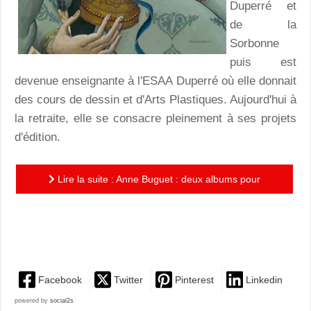
Duperré et
de la
Sorbonne
puis est
devenue enseignante à l'ESAA Duperré où elle donnait
des cours de dessin et d'Arts Plastiques. Aujourd'hui à
la retraite, elle se consacre pleinement à ses projets
d'édition.
Lire la suite : Anne Buguet : deux albums pour
rendre hommage à la Renaissance italienne et
flamande
Facebook
Twitter
Pinterest
Linkedin
powered by
social2s