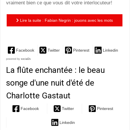
vraiment bien ce que vous dit votre interlocuteur!
Lire la suite : Fabian Negrin : jouons avec les mots
au caprice du vent!
Facebook
Twitter
Pinterest
Linkedin
powered by
social2s
La flûte enchantée : le beau
songe d'une nuit d'été de
Charlotte Gastaut
Facebook
Twitter
Pinterest
Linkedin