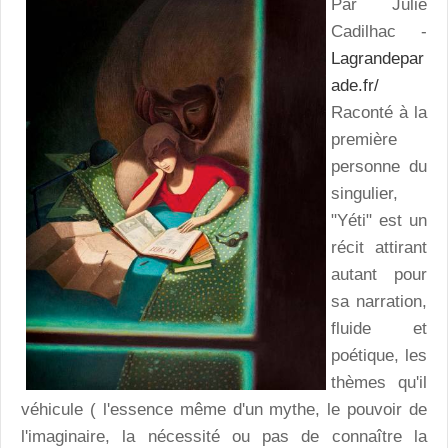
Par Julie
Cadilhac -
Lagrandepar
ade.fr/
Raconté à la
première
personne du
singulier,
"Yéti" est un
récit attirant
autant pour
sa narration,
fluide et
poétique, les
thèmes qu'il
véhicule ( l'essence même d'un mythe, le pouvoir de
l'imaginaire, la nécessité ou pas de connaître la