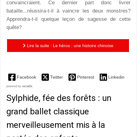
convaincraient. Ce dernier part donc livrer
bataille...réussira-t-il à vaincre les deux monstres?
Apprendra-t-il quelque leçon de sagesse de cette
quête?
Lire la suite : Le héros : une histoire chinoise
ancestrale aux illustrations superbes
Facebook
Twitter
Pinterest
Linkedin
powered by
social2s
Sylphide, fée des forêts : un
grand ballet classique
merveilleusement mis à la