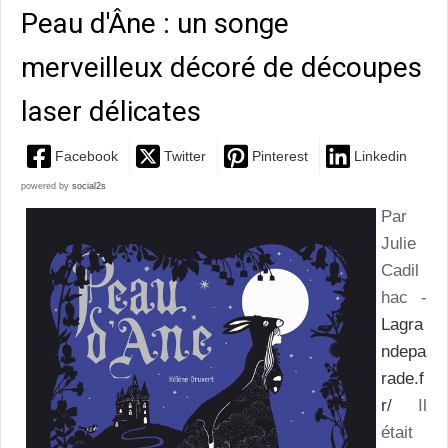
Peau d'Âne : un songe
merveilleux décoré de découpes
laser délicates
Facebook
Twitter
Pinterest
Linkedin
powered by
social2s
Par
Julie
Cadil
hac -
Lagra
ndepa
rade.f
r/
Il
était