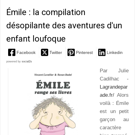
Émile : la compilation
désopilante des aventures d'un
enfant loufoque
Facebook
Twitter
Pinterest
Linkedin
powered by
social2s
Par Julie
Cadilhac -
Lagrandepar
ade.fr/
Alors
voilà : Émile
est un petit
garçon au
caractère