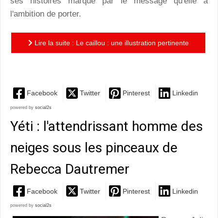
ses histoires marque par le message qu'elle a
l'ambition de porter.
Lire la suite : Le caillou : une illustration pertinente
de l'absurdité et des ravages de la tyrannie
Facebook
Twitter
Pinterest
Linkedin
powered by
social2s
Yéti : l'attendrissant homme des
neiges sous les pinceaux de
Rebecca Dautremer
Facebook
Twitter
Pinterest
Linkedin
powered by
social2s