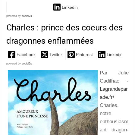
Linkedin
powered by
social2s
Charles : prince des coeurs des
dragonnes enflammées
Facebook
Twitter
Pinterest
Linkedin
powered by
social2s
Par Julie
Cadilhac -
Lagrandepar
ade.fr/
Charles,
notre
enthousiasm
ant dragon-