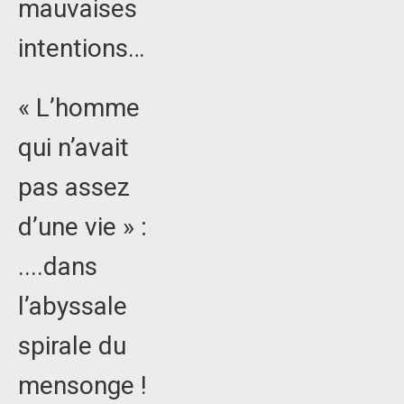
mauvaises
intentions…
« L’homme
qui n’avait
pas assez
d’une vie » :
....dans
l’abyssale
spirale du
mensonge !