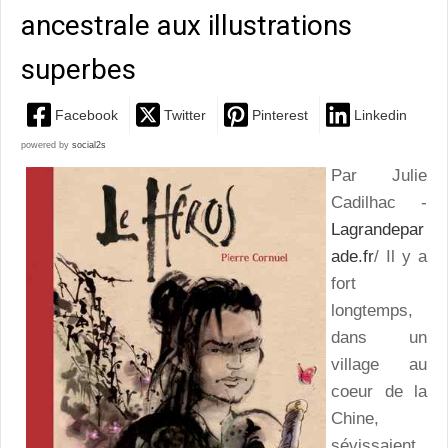
ancestrale aux illustrations
superbes
Facebook
Twitter
Pinterest
Linkedin
powered by
social2s
Par Julie
Cadilhac -
Lagrandepar
ade.fr
/ Il y a
fort
longtemps,
dans un
village au
coeur de la
Chine,
sévissaient