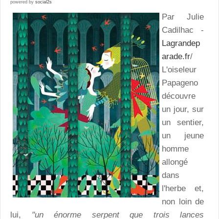
powered by
social2s
Par Julie
Cadilhac -
Lagrandep
arade.fr
/
L'oiseleur
Papageno
découvre
un jour, sur
un sentier,
un jeune
homme
allongé
dans
l'herbe et,
non loin de
lui,
"un énorme serpent que trois lances