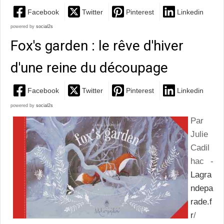
Facebook
Twitter
Pinterest
Linkedin
powered by
social2s
Fox's garden : le rêve d'hiver
d'une reine du découpage
Facebook
Twitter
Pinterest
Linkedin
powered by
social2s
Par
Julie
Cadil
hac -
Lagra
ndepa
rade.f
r
/