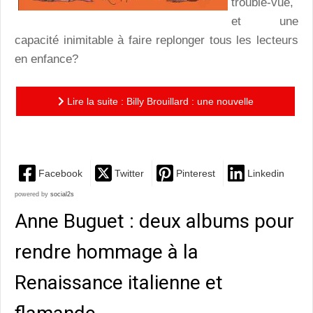
trouble-vue,
et une
capacité inimitable à faire replonger tous les lecteurs
en enfance?
Lire la suite : Billy Brouillard : une nouvelle
encyclopédie drolatique et espiègle sur les matous
Facebook
Twitter
Pinterest
Linkedin
powered by
social2s
Anne Buguet : deux albums pour
rendre hommage à la
Renaissance italienne et