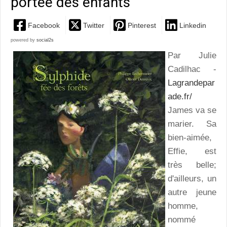
portée des enfants
Facebook
Twitter
Pinterest
Linkedin
powered by
social2s
Par Julie
Cadilhac -
Lagrandepar
ade.fr/
James va se
marier. Sa
bien-aimée,
Effie, est
très belle;
d'ailleurs, un
autre jeune
homme,
nommé