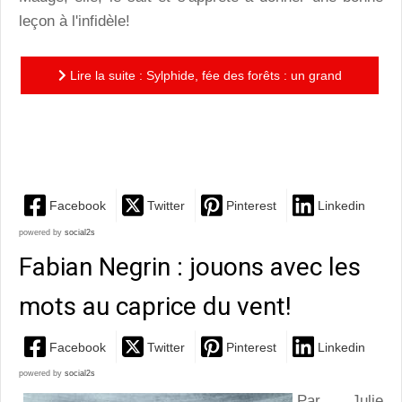
leçon à l'infidèle!
Lire la suite : Sylphide, fée des forêts : un grand
ballet classique merveilleusement mis à la portée des
enfants
Facebook
Twitter
Pinterest
Linkedin
powered by
social2s
Fabian Negrin : jouons avec les
mots au caprice du vent!
Facebook
Twitter
Pinterest
Linkedin
powered by
social2s
Par Julie