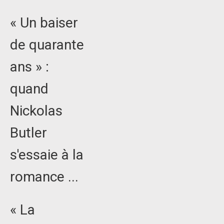
« Un baiser
de quarante
ans » :
quand
Nickolas
Butler
s'essaie à la
romance ...
« La