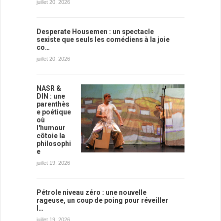
juillet 20, 2026
Desperate Housemen : un spectacle
sexiste que seuls les comédiens à la joie
co…
juillet 20, 2026
NASR &
DIN : une
parenthès
e poétique
où
l'humour
côtoie la
philosophi
e
juillet 19, 2026
Pétrole niveau zéro : une nouvelle
rageuse, un coup de poing pour réveiller
l…
juillet 19, 2026