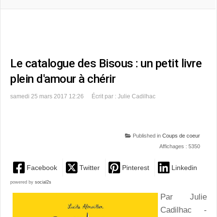
Le catalogue des Bisous : un petit livre
plein d'amour à chérir
samedi 25 mars 2017 12:26
Écrit par : Julie Cadilhac
Published in
Coups de coeur
Affichages : 5350
Facebook
Twitter
Pinterest
Linkedin
powered by
social2s
Par Julie
Cadilhac -