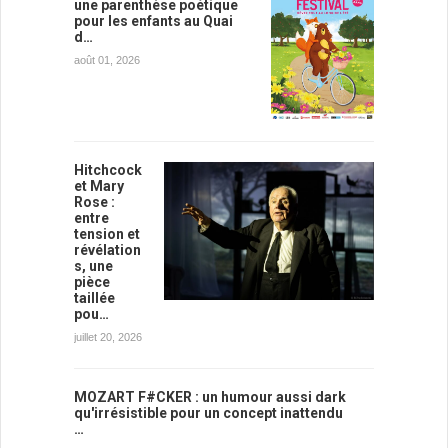
une parenthèse poétique
pour les enfants au Quai
d…
août 01, 2026
Hitchcock
et Mary
Rose :
entre
tension et
révélation
s, une
pièce
taillée
pou…
juillet 20, 2026
MOZART F#CKER : un humour aussi dark
qu'irrésistible pour un concept inattendu
…