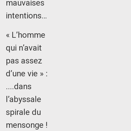
mauvaises
intentions…
« L’homme
qui n’avait
pas assez
d’une vie » :
....dans
l’abyssale
spirale du
mensonge !