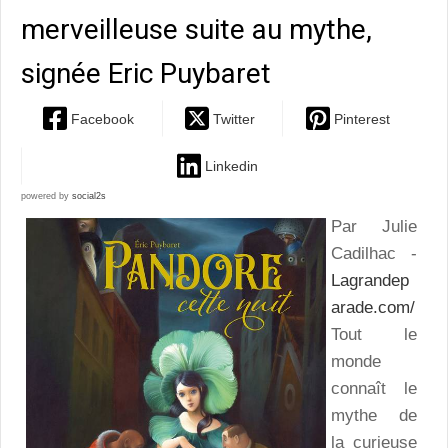
merveilleuse suite au mythe,
signée Eric Puybaret
Facebook
Twitter
Pinterest
Linkedin
powered by
social2s
Par Julie
Cadilhac -
Lagrandep
arade.com/
Tout le
monde
connaît le
mythe de
la curieuse