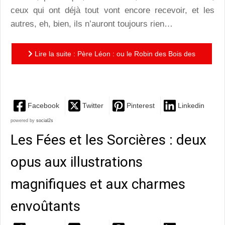
ceux qui ont déjà tout vont encore recevoir, et les
autres, eh, bien, ils n’auront toujours rien…
Lire la suite : Père Léon : ou le Robin des Bois des
cheminées en action. Un album jubilatoire !
Facebook
Twitter
Pinterest
Linkedin
powered by
social2s
Les Fées et les Sorcières : deux
opus aux illustrations
magnifiques et aux charmes
envoûtants