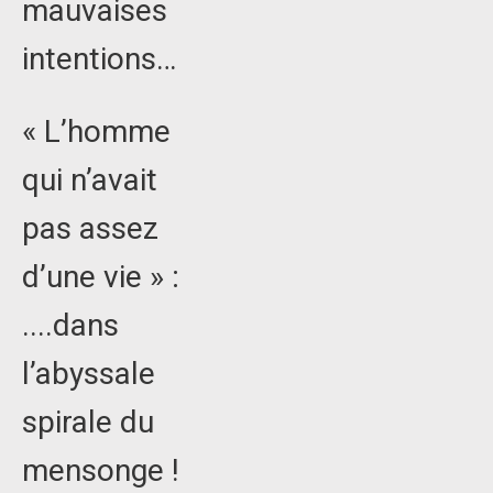
mauvaises
intentions…
« L’homme
qui n’avait
pas assez
d’une vie » :
....dans
l’abyssale
spirale du
mensonge !