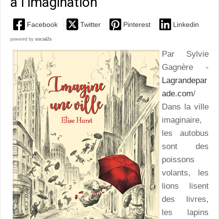
à l’imagination
Facebook
Twitter
Pinterest
Linkedin
powered by
social2s
Par Sylvie
Gagnère -
Lagrandepar
ade.com
/
Dans la ville
imaginaire,
les autobus
sont des
poissons
volants, les
lions lisent
des livres,
les lapins