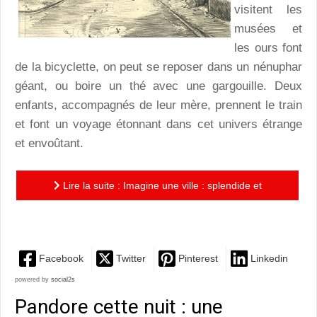
visitent les
musées et
les ours font
de la bicyclette, on peut se reposer dans un nénuphar
géant, ou boire un thé avec une gargouille. Deux
enfants, accompagnés de leur mère, prennent le train
et font un voyage étonnant dans cet univers étrange
et envoûtant.
Lire la suite : Imagine une ville : splendide et
envoûtant, un voyage-hommage à l’imagination
Facebook
Twitter
Pinterest
Linkedin
powered by
social2s
Pandore cette nuit : une