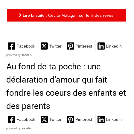
Lire la suite : Cécité Malaga : sur le fil des rêves,
sous un chapiteau d'étoiles
Facebook
Twitter
Pinterest
Linkedin
powered by
social2s
Au fond de ta poche : une
déclaration d’amour qui fait
fondre les coeurs des enfants et
des parents
Facebook
Twitter
Pinterest
Linkedin
powered by
social2s