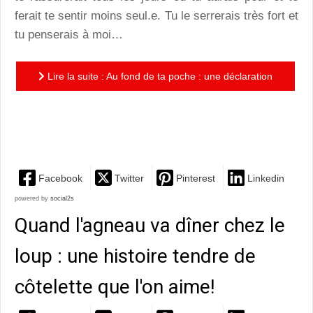
ferait te sentir moins seul.e. Tu le serrerais très fort et
tu penserais à moi…
Lire la suite : Au fond de ta poche : une déclaration
d’amour qui fait fondre les coeurs des enfants et des
parents
Facebook
Twitter
Pinterest
Linkedin
powered by
social2s
Quand l'agneau va dîner chez le
loup : une histoire tendre de
côtelette que l'on aime!