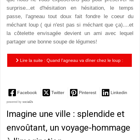
surprise...et d'hésitation en hésitation, le temps
passe, l'agneau tout doux fait fondre le coeur du
méchant loup ( qui n'est pas si méchant que ça)....et
la côtelette envisagée devient un ami avec lequel
partager une bonne soupe de légumes!
Lire la suite : Quand l'agneau va dîner chez le loup :
une histoire tendre de côtelette que l'on aime!
Facebook
Twitter
Pinterest
Linkedin
powered by
social2s
Imagine une ville : splendide et
envoûtant, un voyage-hommage