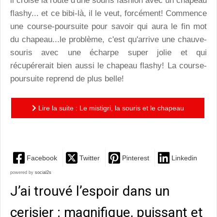
il croise la route d'une souris fashion avec un chapeau
flashy... et ce bibi-là, il le veut, forcément! Commence
une course-poursuite pour savoir qui aura le fin mot
du chapeau...le problème, c'est qu'arrive une chauve-
souris avec une écharpe super jolie et qui
récupérerait bien aussi le chapeau flashy! La course-
poursuite reprend de plus belle!
Lire la suite : Le mistigri, la souris et le chapeau
flashy : une histoire drôlissime et pleine de pep's
Facebook
Twitter
Pinterest
Linkedin
powered by
social2s
J’ai trouvé l’espoir dans un
cerisier : magnifique, puissant et