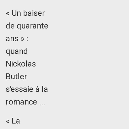
« Un baiser
de quarante
ans » :
quand
Nickolas
Butler
s'essaie à la
romance ...
« La