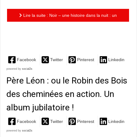
Lire la suite : Noir – une histoire dans la nuit : un
album puissant, esthétiquement magnifique, poétique
et fort,...
Facebook
Twitter
Pinterest
Linkedin
powered by
social2s
Père Léon : ou le Robin des Bois
des cheminées en action. Un
album jubilatoire !
Facebook
Twitter
Pinterest
Linkedin
powered by
social2s