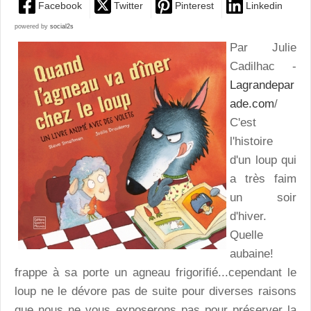
Facebook
Twitter
Pinterest
Linkedin
powered by
social2s
Par Julie
Cadilhac -
Lagrandepar
ade.com
/
C'est
l'histoire
d'un loup qui
a très faim
un soir
d'hiver.
Quelle
aubaine!
frappe à sa porte un agneau frigorifié...cependant le
loup ne le dévore pas de suite pour diverses raisons
que nous ne vous exposerons pas pour préserver la