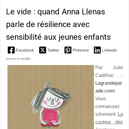
Le vide : quand Anna Llenas
parle de résilience avec
sensibilité aux jeunes enfants
Facebook
Twitter
Pinterest
Linkedin
powered by
social2s
Par Julie
Cadilhac -
Lagrandepar
ade.com
/
Vous
connaissez
sûrement
La
couleur des