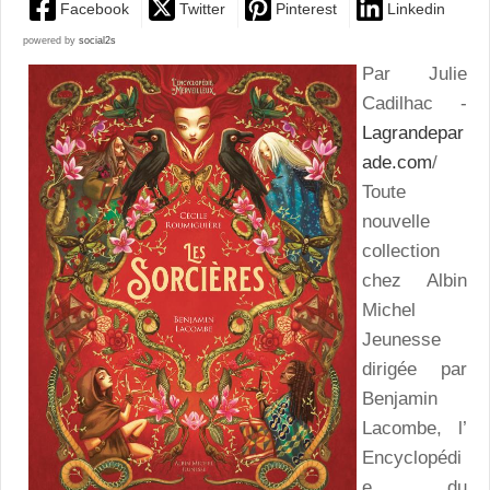
Facebook
Twitter
Pinterest
Linkedin
powered by
social2s
Par Julie
Cadilhac -
Lagrandepar
ade.com
/
Toute
nouvelle
collection
chez Albin
Michel
Jeunesse
dirigée par
Benjamin
Lacombe, l’
Encyclopédi
e du