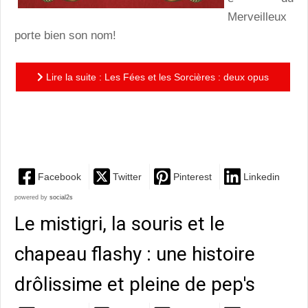
Merveilleux
porte bien son nom!
Lire la suite : Les Fées et les Sorcières : deux opus
aux illustrations magnifiques et aux charmes
envoûtants
Facebook
Twitter
Pinterest
Linkedin
powered by
social2s
Le mistigri, la souris et le
chapeau flashy : une histoire
drôlissime et pleine de pep's