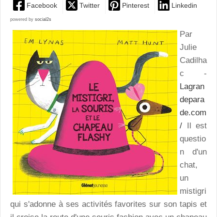
Facebook
Twitter
Pinterest
Linkedin
powered by
social2s
Par
Julie
Cadilha
c -
Lagran
depara
de.com
/
Il est
questio
n d'un
chat,
un
mistigri
qui s'adonne à ses activités favorites sur son tapis et