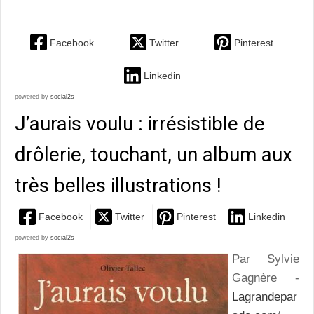
Facebook
Twitter
Pinterest
Linkedin
powered by
social2s
J’aurais voulu : irrésistible de
drôlerie, touchant, un album aux
très belles illustrations !
Facebook
Twitter
Pinterest
Linkedin
powered by
social2s
Par Sylvie
Gagnère -
Lagrandepar