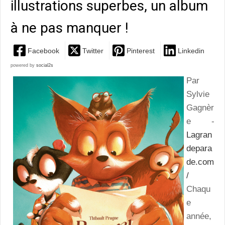
illustrations superbes, un album
à ne pas manquer !
Facebook
Twitter
Pinterest
Linkedin
powered by
social2s
Par
Sylvie
Gagnèr
e -
Lagran
depara
de.com
/
Chaqu
e
année,