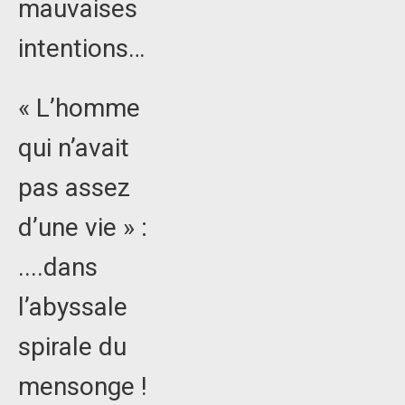
mauvaises
intentions…
« L’homme
qui n’avait
pas assez
d’une vie » :
....dans
l’abyssale
spirale du
mensonge !