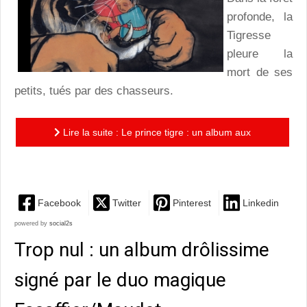
profonde, la
Tigresse
pleure la
mort de ses
petits, tués par des chasseurs.
Lire la suite : Le prince tigre : un album aux
illustrations magnifiques et au texte touchant
Facebook
Twitter
Pinterest
Linkedin
powered by
social2s
Trop nul : un album drôlissime
signé par le duo magique