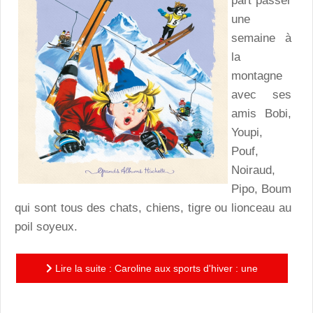
part passer
une
semaine à
la
montagne
avec ses
amis Bobi,
Youpi,
Pouf,
Noiraud,
Pipo, Boum
qui sont tous des chats, chiens, tigre ou lionceau au
poil soyeux.
Lire la suite : Caroline aux sports d'hiver : une
nouvelle édition de l'album de Pierre Probst aux