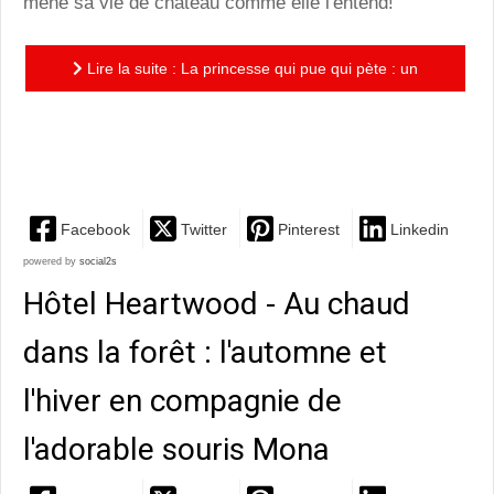
mène sa vie de château comme elle l'entend!
Lire la suite : La princesse qui pue qui pète : un
recueil de 3 histoires à succès et un nouvel opus pour
passer...
Facebook
Twitter
Pinterest
Linkedin
powered by
social2s
Hôtel Heartwood - Au chaud
dans la forêt : l'automne et
l'hiver en compagnie de
l'adorable souris Mona