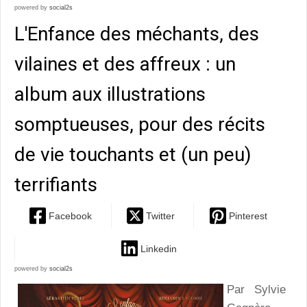
powered by
social2s
L'Enfance des méchants, des
vilaines et des affreux : un
album aux illustrations
somptueuses, pour des récits
de vie touchants et (un peu)
terrifiants
Facebook
Twitter
Pinterest
Linkedin
powered by
social2s
Par Sylvie