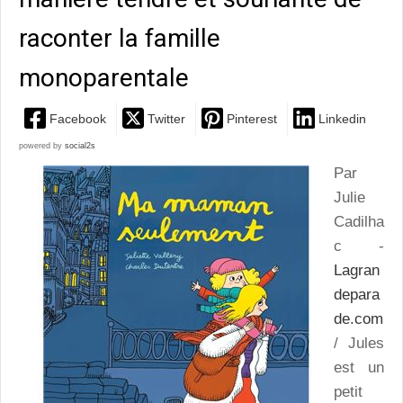
raconter la famille
monoparentale
Facebook
Twitter
Pinterest
Linkedin
powered by
social2s
Par
Julie
Cadilha
c -
Lagran
depara
de.com
/ Jules
est un
petit