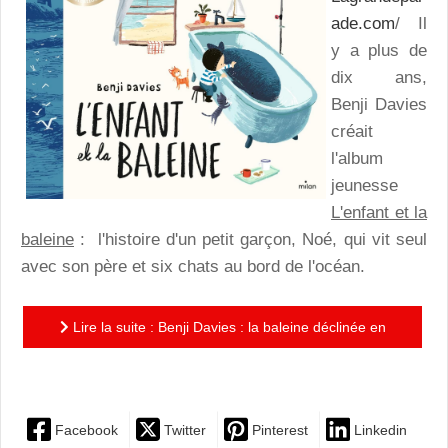
ade.com
/ Il
y a plus de
dix ans,
Benji Davies
créait
l'album
jeunesse
L'enfant et la
baleine
: l'histoire d'un petit garçon, Noé, qui vit seul
avec son père et six chats au bord de l'océan.
Lire la suite : Benji Davies : la baleine déclinée en
albums jeunesse aussi poétiques qu'attachants !
Facebook
Twitter
Pinterest
Linkedin