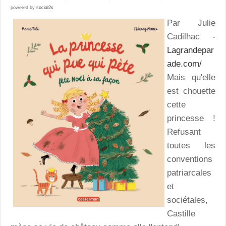
powered by
social2s
Par Julie
Cadilhac -
Lagrandepar
ade.com/
Mais qu'elle
est chouette
cette
princesse !
Refusant
toutes les
conventions
patriarcales
et
sociétales,
Castille