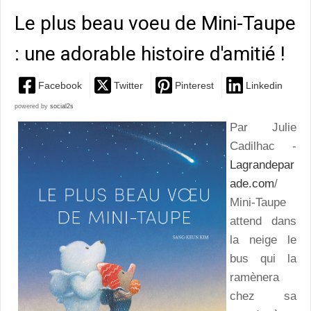
Le plus beau voeu de Mini-Taupe
: une adorable histoire d'amitié !
Facebook
Twitter
Pinterest
Linkedin
powered by
social2s
Par Julie
Cadilhac -
Lagrandepar
ade.com
/
Mini-Taupe
attend dans
la neige le
bus qui la
ramènera
chez sa