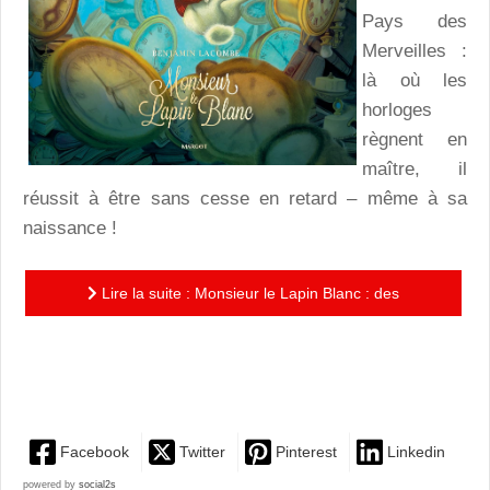
Pays des
Merveilles :
là où les
horloges
règnent en
maître, il
réussit à être sans cesse en retard – même à sa
naissance !
Lire la suite : Monsieur le Lapin Blanc : des
illustrations sublimes pour une invitation à écouter son
cœur et son...
Facebook
Twitter
Pinterest
Linkedin
powered by
social2s