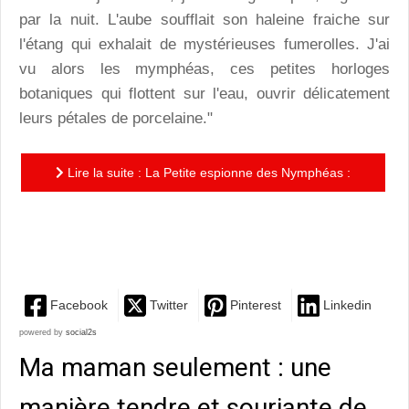
par la nuit. L'aube soufflait son haleine fraiche sur
l'étang qui exhalait de mystérieuses fumerolles. J'ai
vu alors les mymphéas, ces petites horloges
botaniques qui flottent sur l'eau, ouvrir délicatement
leurs pétales de porcelaine."
Lire la suite : La Petite espionne des Nymphéas :
une balade poétique et picturale délicieuse en
compagnie de...
Facebook
Twitter
Pinterest
Linkedin
powered by
social2s
Ma maman seulement : une
manière tendre et souriante de