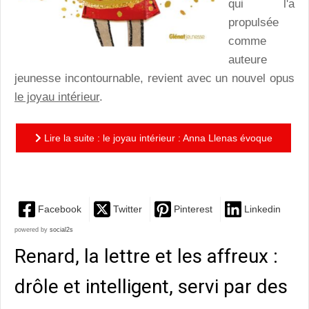
qui l'a
propulsée
comme
auteure
jeunesse incontournable, revient avec un nouvel opus
le joyau intérieur
.
Lire la suite : le joyau intérieur : Anna Llenas évoque
avec les enfants l'importance de prendre soin de son...
Facebook
Twitter
Pinterest
Linkedin
powered by
social2s
Renard, la lettre et les affreux :
drôle et intelligent, servi par des