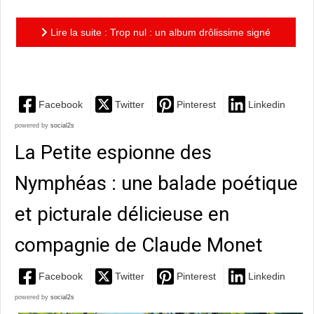
Lire la suite : Trop nul : un album drôlissime signé
par le duo magique Escoffier/Maudet
Facebook
Twitter
Pinterest
Linkedin
powered by
social2s
La Petite espionne des
Nymphéas : une balade poétique
et picturale délicieuse en
compagnie de Claude Monet
Facebook
Twitter
Pinterest
Linkedin
powered by
social2s