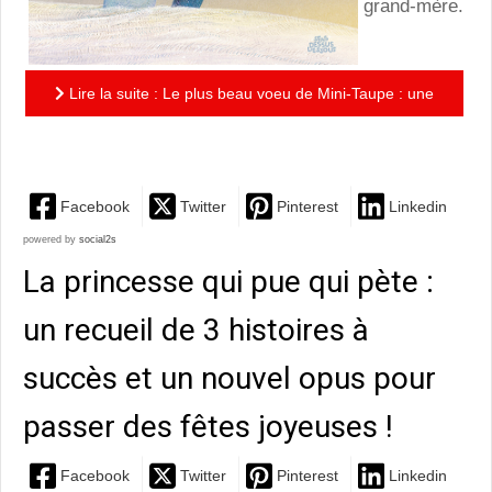
grand-mère.
Lire la suite : Le plus beau voeu de Mini-Taupe : une
adorable histoire d'amitié !
Facebook
Twitter
Pinterest
Linkedin
powered by
social2s
La princesse qui pue qui pète :
un recueil de 3 histoires à
succès et un nouvel opus pour
passer des fêtes joyeuses !
Facebook
Twitter
Pinterest
Linkedin