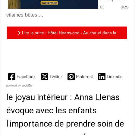
et des
vilaines bêtes....
Lire la suite : Hôtel Heartwood - Au chaud dans la
forêt : l'automne et l'hiver en compagnie de l'adorable
souris...
Facebook
Twitter
Pinterest
Linkedin
powered by
social2s
le joyau intérieur : Anna Llenas
évoque avec les enfants
l'importance de prendre soin de