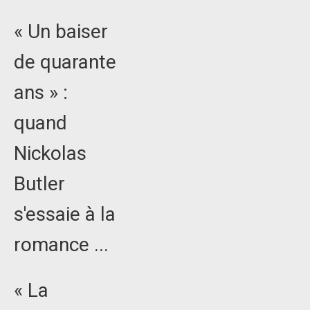
« Un baiser
de quarante
ans » :
quand
Nickolas
Butler
s'essaie à la
romance ...
« La