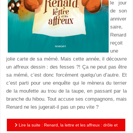
le jour
de son
anniver
saire,
Renard
reçoit
une
jolie carte de sa mémé. Mais cette année, il découvre
un affreux dessin : des fesses ?! Ça ne peut pas être
sa mémé, c’est donc forcément quelqu’un d’autre. Et
c’est parti pour une enquête qui le mènera du terrier
de la moufette au trou de la taupe, en passant par la
branche du hibou. Tout accuse ses compagnons, mais
Renard ne les jugerait-il pas un peu vite ?
Lire la suite : Renard, la lettre et les affreux : drôle et