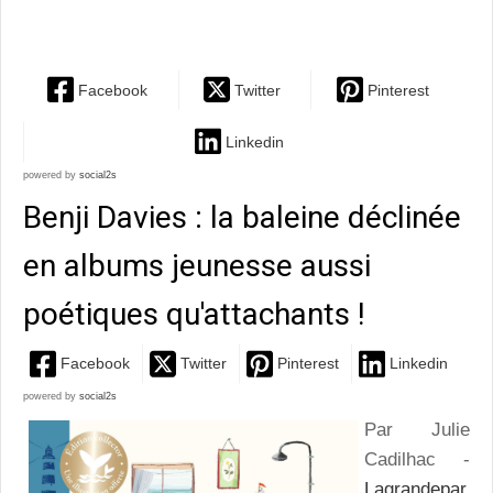
illustrations...
Facebook
Twitter
Pinterest
Linkedin
powered by
social2s
Benji Davies : la baleine déclinée
en albums jeunesse aussi
poétiques qu'attachants !
Facebook
Twitter
Pinterest
Linkedin
powered by
social2s
Par Julie
Cadilhac -
Lagrandepar