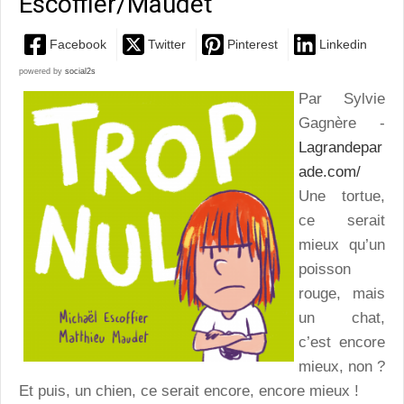
Escoffier/Maudet
Facebook
Twitter
Pinterest
Linkedin
powered by
social2s
Par Sylvie
Gagnère -
Lagrandepar
ade.com/
Une tortue,
ce serait
mieux qu’un
poisson
rouge, mais
un chat,
c’est encore
mieux, non ?
Et puis, un chien, ce serait encore, encore mieux !