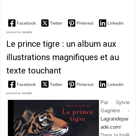
intelligent, servi par des illustrations superbes, un...
Facebook
Twitter
Pinterest
Linkedin
powered by
social2s
Le prince tigre : un album aux
illustrations magnifiques et au
texte touchant
Facebook
Twitter
Pinterest
Linkedin
powered by
social2s
Par Sylvie
Gagnère -
Lagrandepar
ade.com
/
Dans la forêt