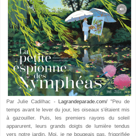
Par Julie Cadilhac -
Lagrandeparade.com/
"Peu de
temps avant le lever du jour, les oiseaux s'étaient mis
à gazouiller. Puis, les premiers rayons du soleil
apparurent, leurs grands doigts de lumière tendus
vers notre jardin. Moi, je ne bougeais pas, frigorifiée