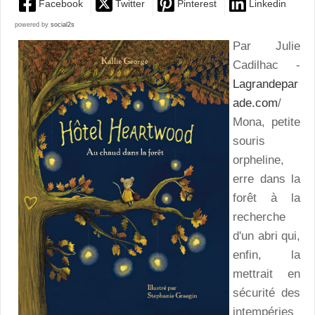
Facebook
Twitter
Pinterest
Linkedin
powered by
social2s
Par Julie
Cadilhac -
Lagrandepar
ade.com
/
Mona, petite
souris
orpheline,
erre dans la
forêt à la
recherche
d'un abri qui,
enfin, la
mettrait en
sécurité des
intempéries