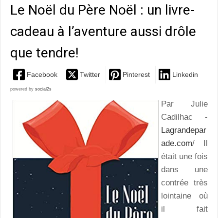
Le Noël du Père Noël : un livre-
cadeau à l’aventure aussi drôle
que tendre!
Facebook
Twitter
Pinterest
Linkedin
powered by
social2s
Par Julie
Cadilhac -
Lagrandepar
ade.com
/ Il
était une fois
dans une
contrée très
lointaine où
il fait