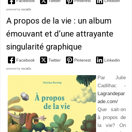
Facebook
Twitter
Pinterest
Linkedin
powered by
social2s
A propos de la vie : un album
émouvant et d’une attrayante
singularité graphique
Facebook
Twitter
Pinterest
Linkedin
powered by
social2s
Par Julie
Cadilhac -
Lagrandepar
ade.com/
Que sait-on
à propos de
la vie? On