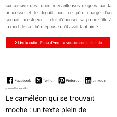
successive des robes merveilleuses exigées par la
princesse et le dégoût pour ce père chargé d’un
souhait incestueux : celui d’épouser sa propre fille à
la mort de sa chère épouse qu’il avait tant aimé…
Lire la suite : Peau d'Âne : la version sertie d'or, de
poésie et d'écologie de Cécile Roumiguière et
Alessandra...
Facebook
Twitter
Pinterest
Linkedin
powered by
social2s
Le caméléon qui se trouvait
moche : un texte plein de