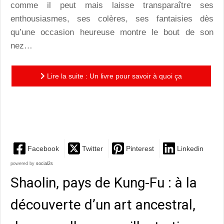
comme il peut mais laisse transparaître ses
enthousiasmes, ses colères, ses fantaisies dès
qu’une occasion heureuse montre le bout de son
nez…
Lire la suite : Un livre pour savoir à quoi ça
ressemble d’être un adulte : un album coup de coeur
qui réveille...
Facebook
Twitter
Pinterest
Linkedin
powered by
social2s
Shaolin, pays de Kung-Fu : à la
découverte d’un art ancestral,