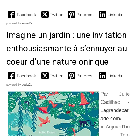
Facebook
Twitter
Pinterest
Linkedin
powered by
social2s
Imagine un jardin : une invitation
enthousiasmante à s’ennuyer au
coeur d’une nature onirique
Facebook
Twitter
Pinterest
Linkedin
powered by
social2s
Par Julie
Cadilhac -
Lagrandepar
ade.com
/
« Aujourd’hu
i, Tom