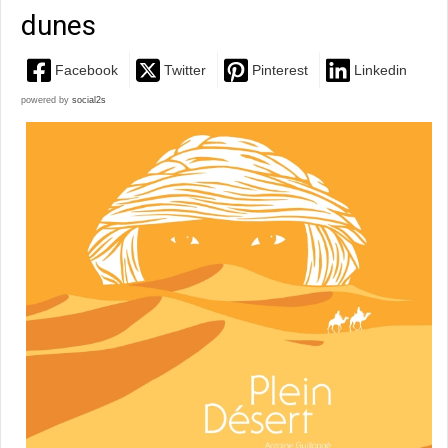
dunes
Facebook
Twitter
Pinterest
Linkedin
powered by
social2s