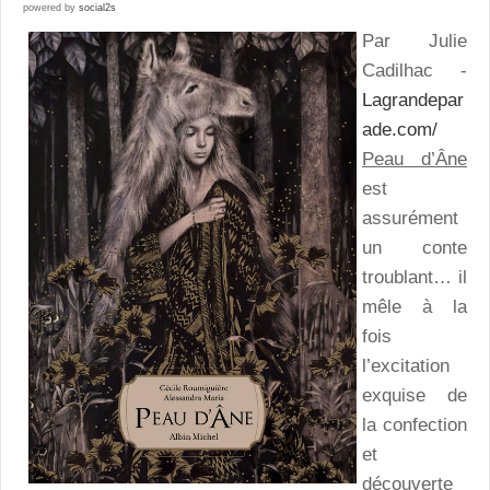
powered by
social2s
Par Julie
Cadilhac -
Lagrandepar
ade.com/
Peau d’Âne
est
assurément
un conte
troublant… il
mêle à la
fois
l’excitation
exquise de
la confection
et
découverte