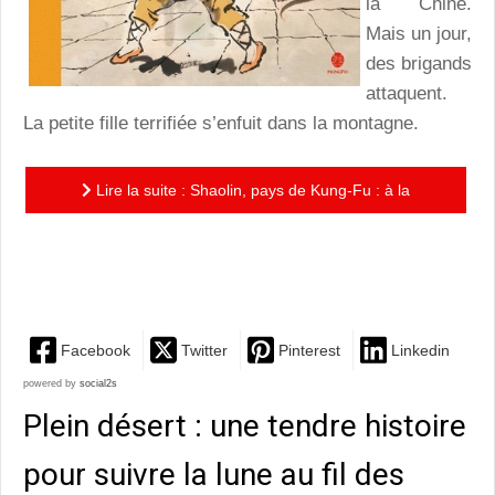
la Chine.
Mais un jour,
des brigands
attaquent.
La petite fille terrifiée s’enfuit dans la montagne.
Lire la suite : Shaolin, pays de Kung-Fu : à la
découverte d’un art ancestral, dans un album aux
illustrations...
Facebook
Twitter
Pinterest
Linkedin
powered by
social2s
Plein désert : une tendre histoire
pour suivre la lune au fil des