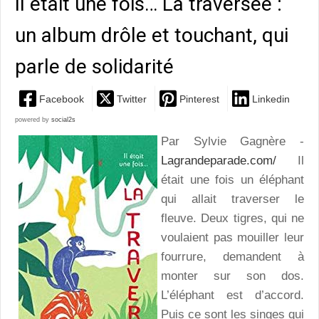
Il était une fois… La traversée :
un album drôle et touchant, qui
parle de solidarité
Facebook
Twitter
Pinterest
Linkedin
powered by
social2s
Par Sylvie Gagnère -
Lagrandeparade.com/
Il
était une fois un éléphant
qui allait traverser le
fleuve. Deux tigres, qui ne
voulaient pas mouiller leur
fourrure, demandent à
monter sur son dos.
L’éléphant est d’accord.
Puis ce sont les singes qui