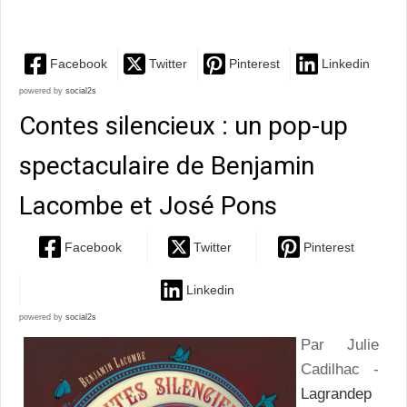
de Noël...
Facebook
Twitter
Pinterest
Linkedin
powered by
social2s
Contes silencieux : un pop-up
spectaculaire de Benjamin
Lacombe et José Pons
Facebook
Twitter
Pinterest
Linkedin
powered by
social2s
Par Julie
Cadilhac -
Lagrandep