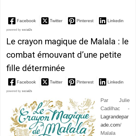
Mathieu Maudet est un régal !
Facebook
Twitter
Pinterest
Linkedin
powered by
social2s
Le crayon magique de Malala : le
combat émouvant d’une petite
fille déterminée
Facebook
Twitter
Pinterest
Linkedin
powered by
social2s
Par Julie
Cadilhac -
Lagrandepar
ade.com
/
Malala