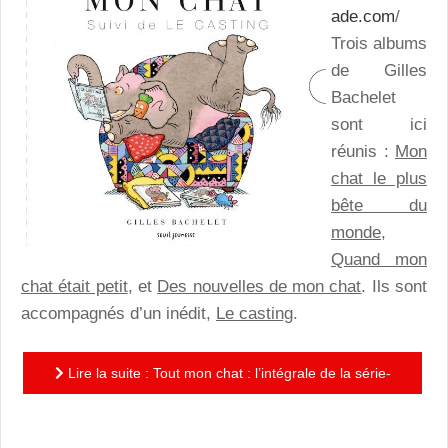
ade.com
/
Trois albums
de Gilles
Bachelet
sont ici
réunis :
Mon
chat le plus
bête du
monde
,
Quand mon
chat était petit
, et
Des nouvelles de mon chat
. Ils sont
accompagnés d’un inédit,
Le casting
.
Lire la suite : Tout mon chat : l’intégrale de la série-
culte, accompagnée d’un inédit, une idée de cadeau