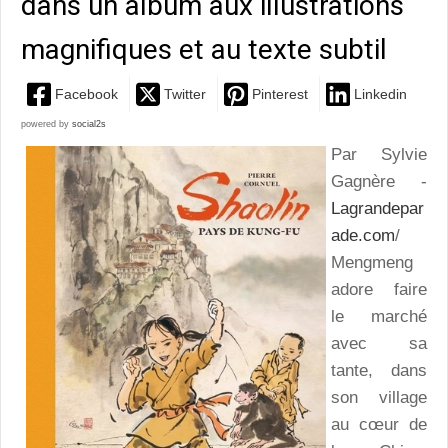
dans un album aux illustrations
magnifiques et au texte subtil
Facebook
Twitter
Pinterest
Linkedin
powered by
social2s
Par Sylvie
Gagnère -
Lagrandepar
ade.com
/
Mengmeng
adore faire
le marché
avec sa
tante, dans
son village
au cœur de