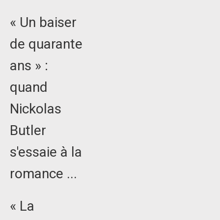
« Un baiser
de quarante
ans » :
quand
Nickolas
Butler
s'essaie à la
romance ...
« La