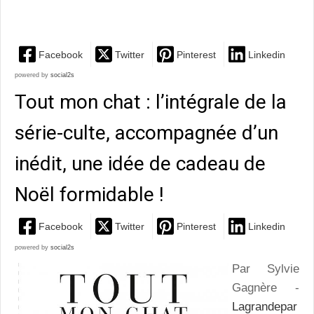
onirique
Facebook
Twitter
Pinterest
Linkedin
powered by
social2s
Tout mon chat : l’intégrale de la
série-culte, accompagnée d’un
inédit, une idée de cadeau de
Noël formidable !
Facebook
Twitter
Pinterest
Linkedin
powered by
social2s
Par Sylvie
Gagnère -
Lagrandepar