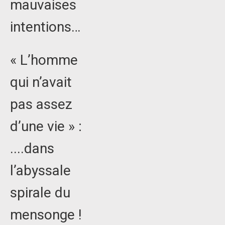
mauvaises
intentions…
« L’homme
qui n’avait
pas assez
d’une vie » :
....dans
l’abyssale
spirale du
mensonge !