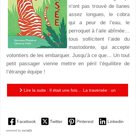
n’ont pas trouvé de lianes
assez longues, le cobra
qui a peur de l’eau, le
perroquet à l’aile abîmée…
tous sollicitent l’aide du
mastodonte, qui accepte
volontiers de les embarquer. Jusqu’à ce que… Un tout
petit passager vienne mettre en péril l’équilibre de
l’étrange équipe !
Lire la suite : Il était une fois… La traversée : un
album drôle et touchant, qui parle de solidarité
Facebook
Twitter
Pinterest
Linkedin
powered by
social2s