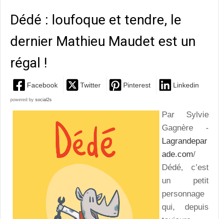
Dédé : loufoque et tendre, le
dernier Mathieu Maudet est un
régal !
Facebook
Twitter
Pinterest
Linkedin
powered by
social2s
Par Sylvie
Gagnère -
Lagrandepar
ade.com
/
Dédé, c’est
un petit
personnage
qui, depuis