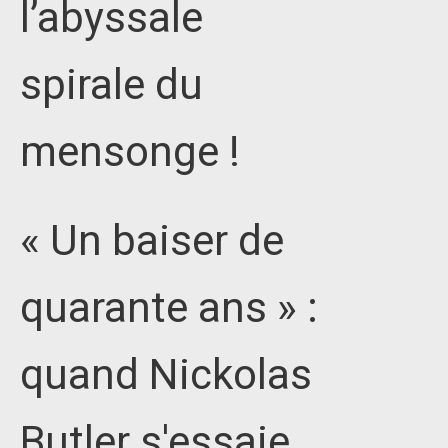
l’abyssale
spirale du
mensonge !
« Un baiser de
quarante ans » :
quand Nickolas
Butler s'essaie