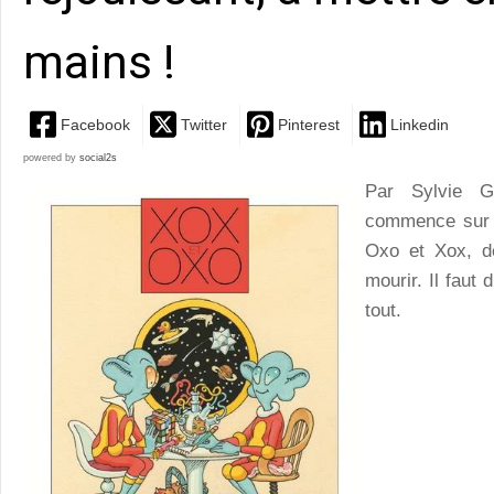
mains !
Facebook
Twitter
Pinterest
Linkedin
powered by
social2s
Par Sylvie 
commence sur l
Oxo et Xox, de
mourir. Il faut 
tout.