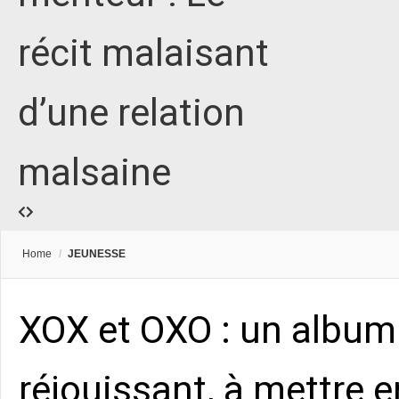
récit malaisant
d’une relation
malsaine
Home
/
JEUNESSE
XOX et OXO : un album 
réjouissant, à mettre e