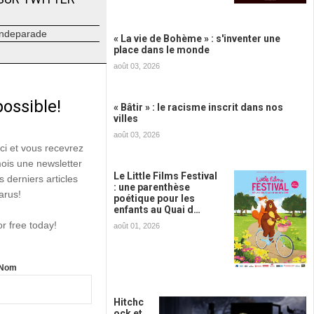
ndeparade
« La vie de Bohème » : s'inventer une
place dans le monde
août 03, 2026
possible!
« Bâtir » : le racisme inscrit dans nos
villes
août 03, 2026
ici et vous recevrez
mois une newsletter
Le Little Films Festival
s derniers articles
: une parenthèse
arus!
poétique pour les
enfants au Quai d…
or free today!
août 01, 2026
Nom
Hitchc
ock et