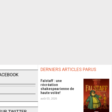
DERNIERS ARTICLES PARUS
FACEBOOK
Falstaff : une
récréation
shakespearienne de
haute volée!
août 03, 2026
SUR TWITTER