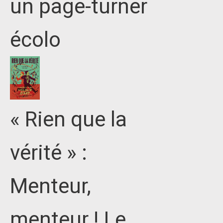
un page-turner
écolo
« Rien que la
vérité » :
Menteur,
menteur ! Le