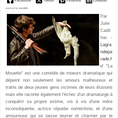
Facebook
Twitter
Pinterest
Linkedin
powered by
social2s
Par
Julie
Cadil
hac -
Lagra
ndepa
rade.f
r/
"La
Mouette" est une comédie de moeurs dramatique qui
dépeint non seulement les amours malheureux et
trahis de deux jeunes gens victimes de leurs illusions
mais elle raconte également l'échec d'un dramaturge à
conquérir sa propre estime, vis à vis d'une mère
inconséquente, actrice réputée nombriliste, et d'une
amoureuse qui se laisse leurrer et charmer par le