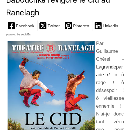
Ranelagh
Facebook
Twitter
Pinterest
Linkedin
powered by
social2s
Par
Guillaume
Chérel -
Lagrandepar
ade.fr
/ « ô
rage ! ô
désespoir !
ô vieillesse
ennemie !
N'ai-je donc
tant vécu
que pour