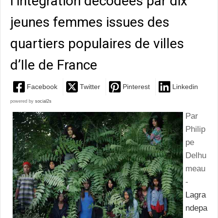
l’intégration décodées par dix
jeunes femmes issues des
quartiers populaires de villes
d’Ile de France
Facebook
Twitter
Pinterest
Linkedin
powered by
social2s
Par
Philip
pe
Delhu
meau
-
Lagra
ndepa