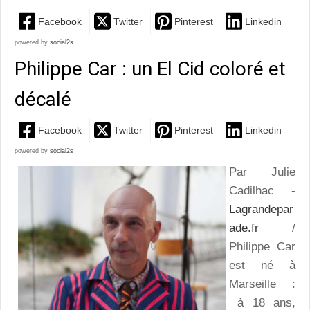
Facebook
Twitter
Pinterest
Linkedin
powered by
social2s
Philippe Car : un El Cid coloré et
décalé
Facebook
Twitter
Pinterest
Linkedin
powered by
social2s
Par Julie
Cadilhac -
Lagrandepar
ade.fr
/
Philippe Car
est né à
Marseille :
à 18 ans,