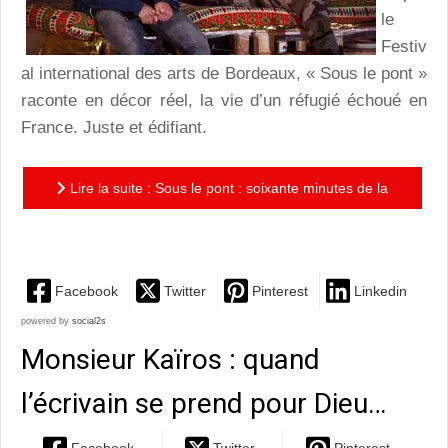
le
Festiv
al international des arts de Bordeaux, « Sous le pont »
raconte en décor réel, la vie d’un réfugié échoué en
France. Juste et édifiant.
Lire la suite : Sous le pont : soixante minutes de la
vie d’un réfugié
Facebook
Twitter
Pinterest
Linkedin
powered by
social2s
Monsieur Kaïros : quand
l’écrivain se prend pour Dieu…