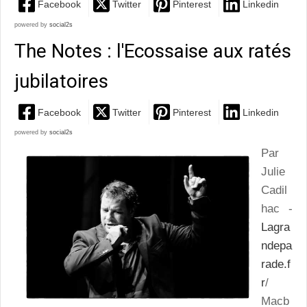
Facebook
Twitter
Pinterest
Linkedin
powered by
social2s
The Notes : l'Ecossaise aux ratés
jubilatoires
Facebook
Twitter
Pinterest
Linkedin
powered by
social2s
Par
Julie
Cadil
hac -
Lagra
ndepa
rade.f
r
/
Macb