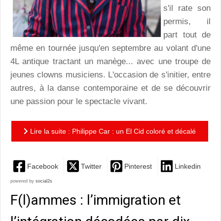
s'il rate son
permis, il
part tout de
même en tournée jusqu'en septembre au volant d'une
4L antique tractant un manège... avec une troupe de
jeunes clowns musiciens. L'occasion de s'initier, entre
autres, à la danse contemporaine et de se découvrir
une passion pour le spectacle vivant.
Lire la suite : Philippe Car : un El Cid coloré et décalé
Facebook
Twitter
Pinterest
Linkedin
powered by
social2s
F(l)ammes : l’immigration et