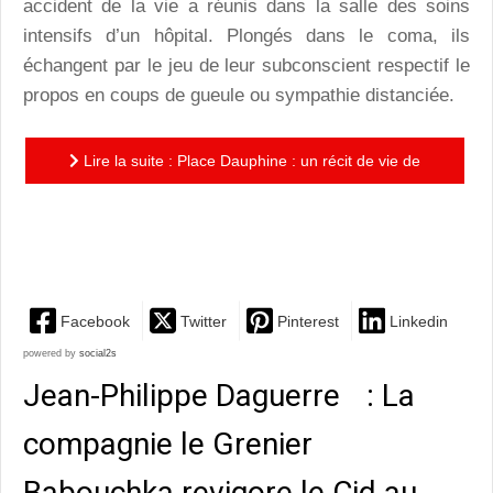
accident de la vie a réunis dans la salle des soins
intensifs d’un hôpital. Plongés dans le coma, ils
échangent par le jeu de leur subconscient respectif le
propos en coups de gueule ou sympathie distanciée.
Lire la suite : Place Dauphine : un récit de vie de
deux virgules extraites à la vie et d’un point
d’exclamation...
Facebook
Twitter
Pinterest
Linkedin
powered by
social2s
Jean-Philippe Daguerre : La
compagnie le Grenier
Babouchka revigore le Cid au