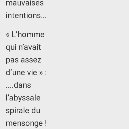
mauvaises
intentions…
« L’homme
qui n’avait
pas assez
d’une vie » :
....dans
l’abyssale
spirale du
mensonge !