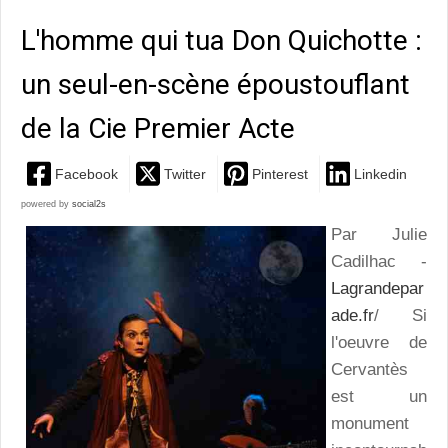
L'homme qui tua Don Quichotte :
un seul-en-scène époustouflant
de la Cie Premier Acte
Facebook
Twitter
Pinterest
Linkedin
powered by
social2s
Par Julie
Cadilhac -
Lagrandepar
ade.fr
/ Si
l'oeuvre de
Cervantès
est un
monument