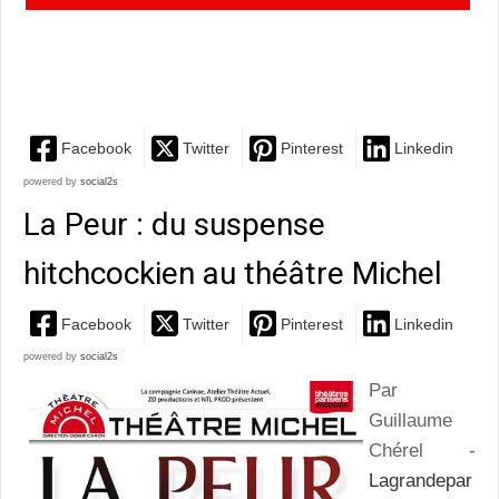
compagnie le Grenier Babouchka revigore le Cid au
Ranelagh
Facebook
Twitter
Pinterest
Linkedin
powered by
social2s
La Peur : du suspense
hitchcockien au théâtre Michel
Facebook
Twitter
Pinterest
Linkedin
powered by
social2s
Par
Guillaume
Chérel -
Lagrandepar