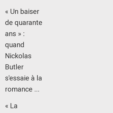
« Un baiser
de quarante
ans » :
quand
Nickolas
Butler
s'essaie à la
romance ...
« La