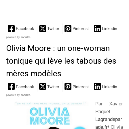
d'Anton Tchekhov
Facebook
Twitter
Pinterest
Linkedin
powered by
social2s
Olivia Moore : un one-woman
tonique qui lève les tabous des
mères modèles
Facebook
Twitter
Pinterest
Linkedin
powered by
social2s
Par Xavier
Paquet -
Lagrandepar
ade.fr/
Olivia