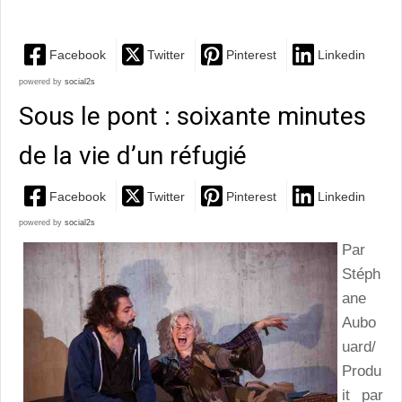
Facebook
Twitter
Pinterest
Linkedin
powered by
social2s
Sous le pont : soixante minutes
de la vie d’un réfugié
Facebook
Twitter
Pinterest
Linkedin
powered by
social2s
Par
Stéph
ane
Aubo
uard/
Produ
it par