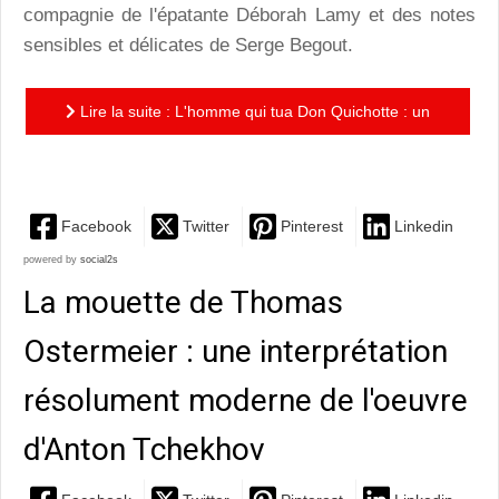
compagnie de l'épatante Déborah Lamy et des notes
sensibles et délicates de Serge Begout.
Lire la suite : L'homme qui tua Don Quichotte : un
seul-en-scène époustouflant de la Cie Premier Acte
Facebook
Twitter
Pinterest
Linkedin
powered by
social2s
La mouette de Thomas
Ostermeier : une interprétation
résolument moderne de l'oeuvre
d'Anton Tchekhov