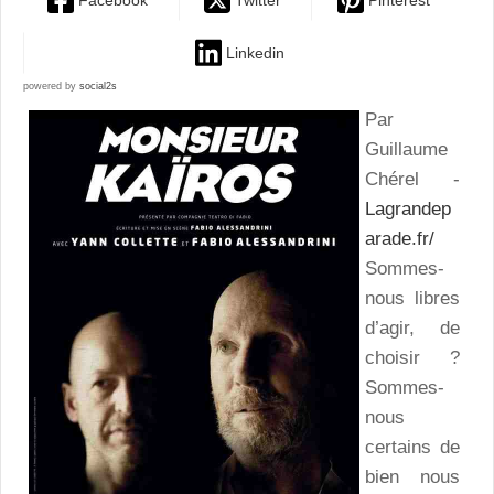
Facebook
Twitter
Pinterest
Linkedin
powered by
social2s
Par
Guillaume
Chérel -
Lagrandep
arade.fr/
Sommes-
nous libres
d’agir, de
choisir ?
Sommes-
nous
certains de
bien nous